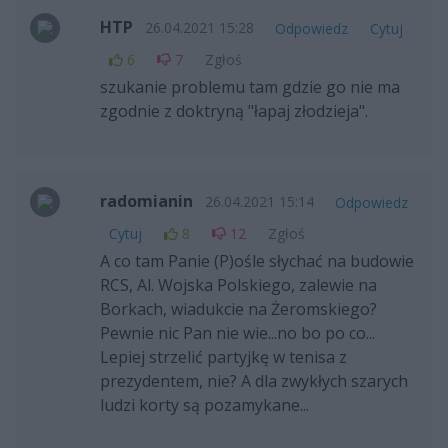
HTP
26.04.2021 15:28
Odpowiedz
Cytuj
6
7
Zgłoś
szukanie problemu tam gdzie go nie ma
zgodnie z doktryną "łapaj złodzieja".
radomianin
26.04.2021 15:14
Odpowiedz
Cytuj
8
12
Zgłoś
A co tam Panie (P)ośle słychać na budowie
RCS, Al. Wojska Polskiego, zalewie na
Borkach, wiadukcie na Żeromskiego?
Pewnie nic Pan nie wie...no bo po co...
Lepiej strzelić partyjkę w tenisa z
prezydentem, nie? A dla zwykłych szarych
ludzi korty są pozamykane...