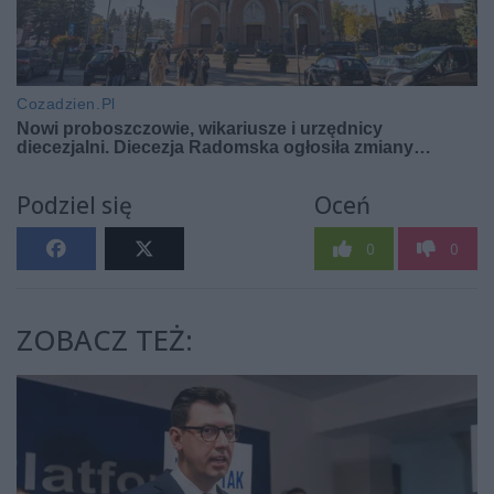
Podziel się
Oceń
0
0
ZOBACZ TEŻ: