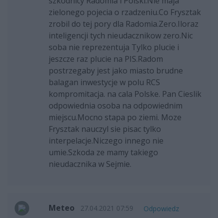
szkodnicy Radomia i Polski.Nie maja
zielonego pojecia o rzadzeniu.Co Frysztak
zrobil do tej pory dla Radomia.Zero.Iloraz
inteligencji tych nieudacznikow zero.Nic
soba nie reprezentuja Tylko plucie i
jeszcze raz plucie na PIS.Radom
postrzegaby jest jako miasto brudne
balagan inwestycje w polu RCS
kompromitacja. na cala Polske. Pan Cieslik
odpowiednia osoba na odpowiednim
miejscu.Mocno stapa po ziemi. Moze
Frysztak nauczyl sie pisac tylko
interpelacje.Niczego innego nie
umie.Szkoda ze mamy takiego
nieudacznika w Sejmie.
Meteo
27.04.2021 07:59
Odpowiedz