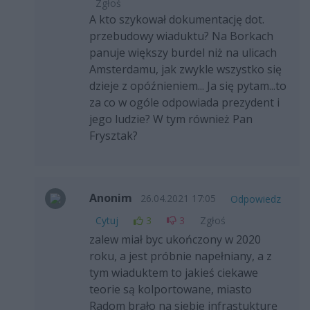
Zgłoś
A kto szykował dokumentację dot.
przebudowy wiaduktu? Na Borkach
panuje większy burdel niż na ulicach
Amsterdamu, jak zwykle wszystko się
dzieje z opóźnieniem... Ja się pytam...to
za co w ogóle odpowiada prezydent i
jego ludzie? W tym również Pan
Frysztak?
Anonim
26.04.2021 17:05
Odpowiedz
Cytuj
3
3
Zgłoś
zalew miał byc ukończony w 2020
roku, a jest próbnie napełniany, a z
tym wiaduktem to jakieś ciekawe
teorie są kolportowane, miasto
Radom brało na siebie infrastukturę