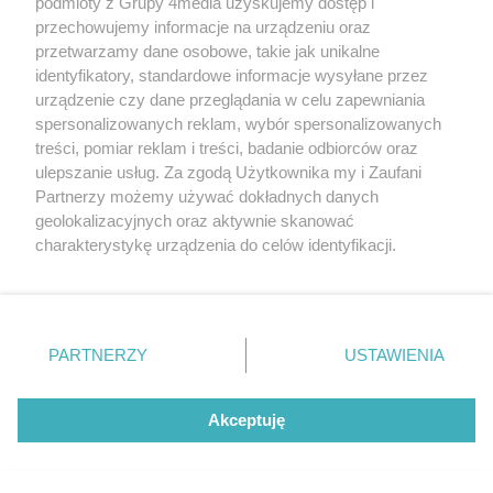
Malczewski, Markiewicz i
podmioty z Grupy 4media uzyskujemy dostęp i
duchowa uczta
przechowujemy informacje na urządzeniu oraz
przetwarzamy dane osobowe, takie jak unikalne
identyfikatory, standardowe informacje wysyłane przez
Policja poszukuje zaginionej
urządzenie czy dane przeglądania w celu zapewniania
49-letniej mieszkanki
spersonalizowanych reklam, wybór spersonalizowanych
Radomia
treści, pomiar reklam i treści, badanie odbiorców oraz
ulepszanie usług. Za zgodą Użytkownika my i Zaufani
Powstanie chytry pomnik
Partnerzy możemy używać dokładnych danych
Trzech Cytryn. Znamy wyniki
geolokalizacyjnych oraz aktywnie skanować
Budżetu Obywatelskiego
charakterystykę urządzenia do celów identyfikacji.
2027
Ponieważ cenimy Twoją prywatność, prosimy o zgodę na
Mieszkaniec Radomia
korzystanie z tych technologii poprzez kliknięcie
oskarżony o... 123
„Akceptuję”. Zgoda jest dobrowolna i zawsze możesz ją
przestępstwa. Szkoda
zmienić/wycofać klikając przycisk ustawień prywatności
wyceniona na ponad milion
PARTNERZY
USTAWIENIA
znajdujący się w lewym dolnym rogu strony
. Niektóre
złotych
rodzaje przetwarzania danych nie wymagają zgody
NAJNOWSZE ARTYKUŁY
użytkownika, ale masz prawo sprzeciwić się takiemu
Akceptuję
przetwarzaniu. Preferencje będą miały zastosowania tylko
na tej witrynie.
ARTYKUŁ SPONSOROWANY