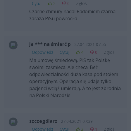
Cytuj
2
0
Zgłoś
Czarne chmury nadal Radomiem czarna
zaraza PiSu powróciła
Je *** na śmierć p
27.04.2021 07:55
Odpowiedz
Cytuj
4
0
Zgłoś
Ma umowę śmieciową. PiS tak Polskę
swoimi zaśmieca. Ale checa. Beż
odpowiedzialności duża kasa pod stołem
operacyjnym. Operacja się udaje tylko
pacjenci wciąż umierają. A to jest zbrodnia
na Polski Narodzie
szczególarz
27.04.2021 07:39
Odpowiedz
Cytuj
2
1
Zgłoś