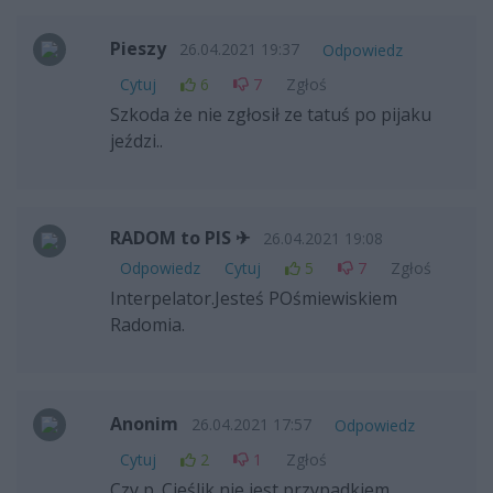
Pieszy
26.04.2021 19:37
Odpowiedz
Cytuj
6
7
Zgłoś
Szkoda że nie zgłosił ze tatuś po pijaku
jeździ..
RADOM to PIS ✈
26.04.2021 19:08
Odpowiedz
Cytuj
5
7
Zgłoś
Interpelator.Jesteś POśmiewiskiem
Radomia.
Anonim
26.04.2021 17:57
Odpowiedz
Cytuj
2
1
Zgłoś
Czy p. Cieślik nie jest przypadkiem