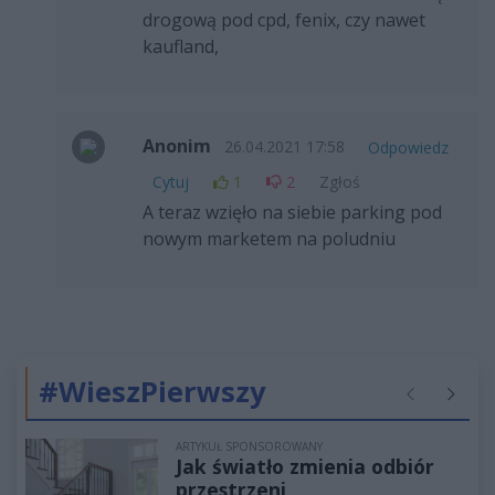
drogową pod cpd, fenix, czy nawet
kaufland,
Anonim
26.04.2021 17:58
Odpowiedz
Cytuj
1
2
Zgłoś
A teraz wzięło na siebie parking pod
nowym marketem na poludniu
#WieszPierwszy
Poprzednie
Następ
ARTYKUŁ SPONSOROWANY
Jak światło zmienia odbiór
przestrzeni