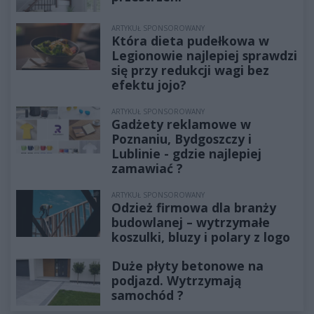
ARTYKUŁ SPONSOROWANY
Która dieta pudełkowa w
Legionowie najlepiej sprawdzi
się przy redukcji wagi bez
efektu jojo?
ARTYKUŁ SPONSOROWANY
Gadżety reklamowe w
Poznaniu, Bydgoszczy i
Lublinie - gdzie najlepiej
zamawiać ?
ARTYKUŁ SPONSOROWANY
Odzież firmowa dla branży
budowlanej – wytrzymałe
koszulki, bluzy i polary z logo
Duże płyty betonowe na
podjazd. Wytrzymają
samochód ?