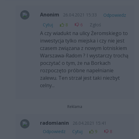
Anonim
26.04.2021 15:33
Odpowiedz
Cytuj
8
6
Zgłoś
A czy wiadukt na ulicy Żeromskiego to
inwestycja tylko miejska i czy nie jest
czasem związana z nowym lotniskiem
Warszawa-Radom ? I wystarczy trochą
poczytać o tym, że na Borkach
rozpoczęto próbne napełnianie
zalewu. Ten strzał jest taki niezbyt
celny...
Reklama
radomianin
26.04.2021 15:41
Odpowiedz
Cytuj
9
8