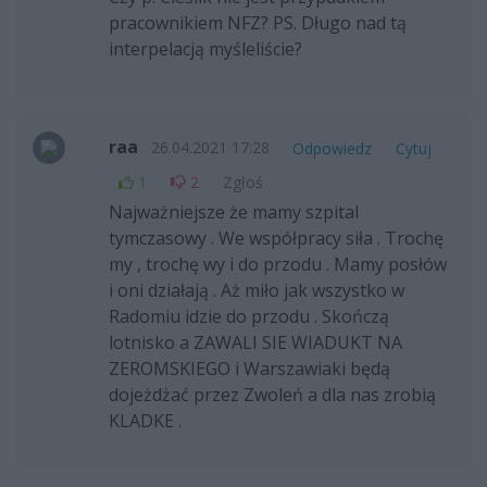
pracownikiem NFZ? PS. Długo nad tą
interpelacją myśleliście?
raa
26.04.2021 17:28
Odpowiedz
Cytuj
1
2
Zgłoś
Najważniejsze że mamy szpital
tymczasowy . We współpracy siła . Trochę
my , trochę wy i do przodu . Mamy posłów
i oni działają . Aż miło jak wszystko w
Radomiu idzie do przodu . Skończą
lotnisko a ZAWALI SIE WIADUKT NA
ZEROMSKIEGO i Warszawiaki będą
dojeżdżać przez Zwoleń a dla nas zrobią
KLADKE .