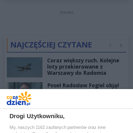
REKLAMA
NAJCZĘŚCIEJ CZYTANE
Poprzednie
Następ
Coraz większy ruch. Kolejne
loty przekierowane z
Warszawy do Radomia
Poseł Radosław Fogiel objął
ważną funkcję
Po wypadku został
przetransportowany
Drogi Użytkowniku,
śmigłowcem na Józefów.
My, naszych 1162 zaufanych partnerów oraz inne
Historia mrozi krew w żyłach