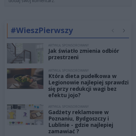
dodaj swój komentarz.
#WieszPierwszy
Poprzednie
Następ
ARTYKUŁ SPONSOROWANY
Jak światło zmienia odbiór
przestrzeni
ARTYKUŁ SPONSOROWANY
Która dieta pudełkowa w
Legionowie najlepiej sprawdzi
się przy redukcji wagi bez
efektu jojo?
ARTYKUŁ SPONSOROWANY
Gadżety reklamowe w
Poznaniu, Bydgoszczy i
Lublinie - gdzie najlepiej
zamawiać ?