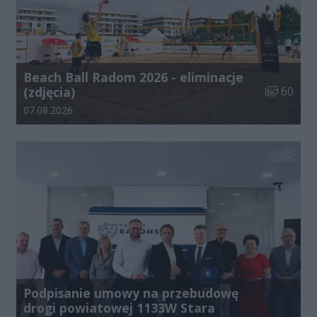
Beach Ball Radom 2026 - eliminacje
Liczba zdj
(zdjęcia)
60
Data dodania galerii:
07.08.2026
Podpisanie umowy na przebudowę
drogi powiatowej 1133W Stara