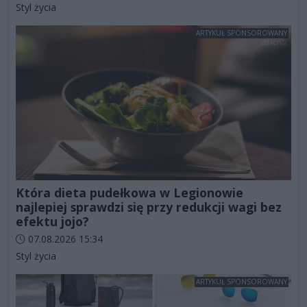
Kategorie artykułu:
Styl życia
ARTYKUŁ SPONSOROWANY
Która dieta pudełkowa w Legionowie
najlepiej sprawdzi się przy redukcji wagi bez
efektu jojo?
Data dodania artykułu:
07.08.2026 15:34
Kategorie artykułu:
Styl życia
ARTYKUŁ SPONSOROWANY