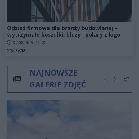
Odzież firmowa dla branży budowlanej –
wytrzymałe koszulki, bluzy i polary z logo
Data dodania artykułu:
07.08.2026 15:25
Kategorie artykułu:
Styl życia
NAJNOWSZE
GALERIE ZDJĘĆ
Poprzednie
Następne
Kliknij