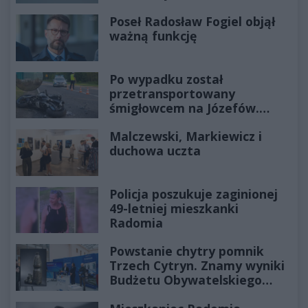
Poseł Radosław Fogiel objął
ważną funkcję
Po wypadku został
przetransportowany
śmigłowcem na Józefów.
Historia mrozi krew w żyłach
Malczewski, Markiewicz i
duchowa uczta
Policja poszukuje zaginionej
49-letniej mieszkanki
Radomia
Powstanie chytry pomnik
Trzech Cytryn. Znamy wyniki
Budżetu Obywatelskiego
2027