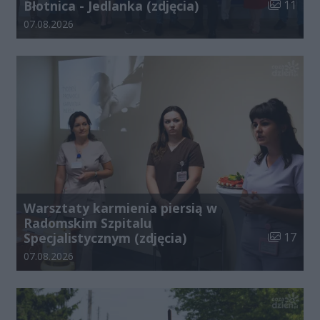
Liczba zdj
Błotnica - Jedlanka (zdjęcia)
11
Data dodania galerii:
07.08.2026
Warsztaty karmienia piersią w
Radomskim Szpitalu
Liczba zdj
Specjalistycznym (zdjęcia)
17
Data dodania galerii:
07.08.2026