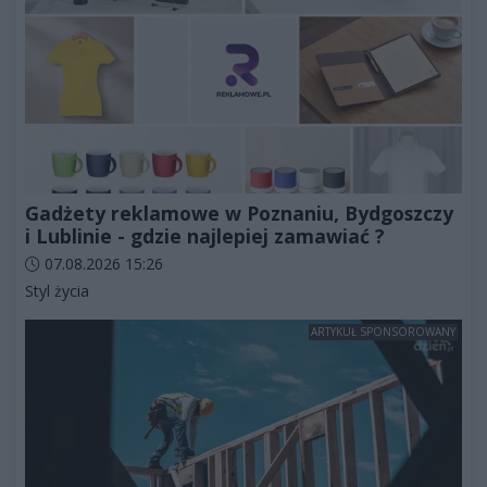
Gadżety reklamowe w Poznaniu, Bydgoszczy
i Lublinie - gdzie najlepiej zamawiać ?
Data dodania artykułu:
07.08.2026 15:26
Kategorie artykułu:
Styl życia
ARTYKUŁ SPONSOROWANY