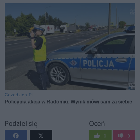
Podziel się
Oceń
0
0