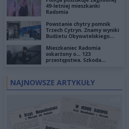
49-letniej mieszkanki
Radomia
Powstanie chytry pomnik
Trzech Cytryn. Znamy wyniki
Budżetu Obywatelskiego
2027
Mieszkaniec Radomia
oskarżony o... 123
przestępstwa. Szkoda
wyceniona na ponad milion
złotych
NAJNOWSZE ARTYKUŁY