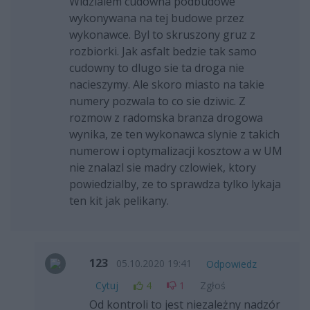
Widzialem cudowna podbudowe
wykonywana na tej budowe przez
wykonawce. Byl to skruszony gruz z
rozbiorki. Jak asfalt bedzie tak samo
cudowny to dlugo sie ta droga nie
nacieszymy. Ale skoro miasto na takie
numery pozwala to co sie dziwic. Z
rozmow z radomska branza drogowa
wynika, ze ten wykonawca slynie z takich
numerow i optymalizacji kosztow a w UM
nie znalazl sie madry czlowiek, ktory
powiedzialby, ze to sprawdza tylko lykaja
ten kit jak pelikany.
123
05.10.2020 19:41
Odpowiedz
Cytuj
4
1
Zgłoś
Od kontroli to jest niezależny nadzór