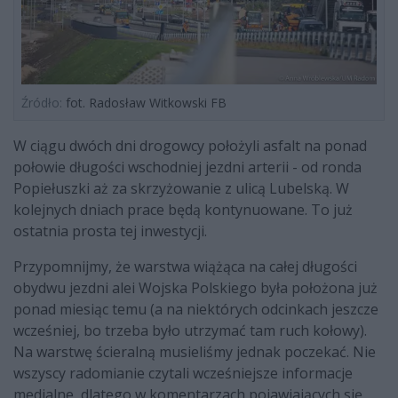
Źródło:
fot. Radosław Witkowski FB
W ciągu dwóch dni drogowcy położyli asfalt na ponad
połowie długości wschodniej jezdni arterii - od ronda
Popiełuszki aż za skrzyżowanie z ulicą Lubelską. W
kolejnych dniach prace będą kontynuowane. To już
ostatnia prosta tej inwestycji.
Przypomnijmy, że warstwa wiążąca na całej długości
obydwu jezdni alei Wojska Polskiego była położona już
ponad miesiąc temu (a na niektórych odcinkach jeszcze
wcześniej, bo trzeba było utrzymać tam ruch kołowy).
Na warstwę ścieralną musieliśmy jednak poczekać. Nie
wszyscy radomianie czytali wcześniejsze informacje
medialne, dlatego w komentarzach pojawiających się