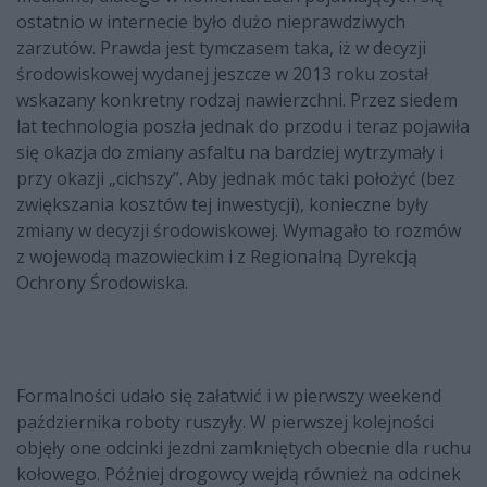
ostatnio w internecie było dużo nieprawdziwych
zarzutów. Prawda jest tymczasem taka, iż w decyzji
środowiskowej wydanej jeszcze w 2013 roku został
wskazany konkretny rodzaj nawierzchni. Przez siedem
lat technologia poszła jednak do przodu i teraz pojawiła
się okazja do zmiany asfaltu na bardziej wytrzymały i
przy okazji „cichszy”. Aby jednak móc taki położyć (bez
zwiększania kosztów tej inwestycji), konieczne były
zmiany w decyzji środowiskowej. Wymagało to rozmów
z wojewodą mazowieckim i z Regionalną Dyrekcją
Ochrony Środowiska.
Formalności udało się załatwić i w pierwszy weekend
października roboty ruszyły. W pierwszej kolejności
objęły one odcinki jezdni zamkniętych obecnie dla ruchu
kołowego. Później drogowcy wejdą również na odcinek