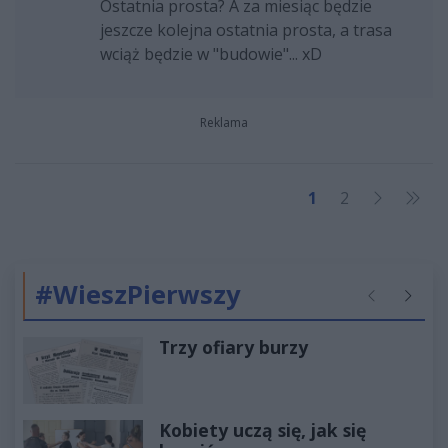
Ostatnia prosta? A za miesiąc będzie
jeszcze kolejna ostatnia prosta, a trasa
wciąż będzie w "budowie"... xD
Reklama
1
2
#WieszPierwszy
Poprzednie
Następ
Trzy ofiary burzy
Kobiety uczą się, jak się