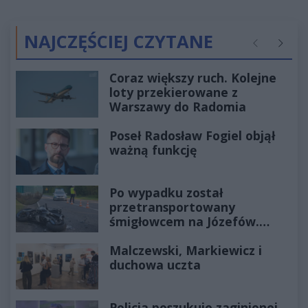
NAJCZĘŚCIEJ CZYTANE
Poprzednie
Następ
Coraz większy ruch. Kolejne
loty przekierowane z
Warszawy do Radomia
Poseł Radosław Fogiel objął
ważną funkcję
Po wypadku został
przetransportowany
śmigłowcem na Józefów.
Historia mrozi krew w żyłach
Malczewski, Markiewicz i
duchowa uczta
Policja poszukuje zaginionej