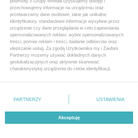
podmioty z Grupy 4media uzyskujemy dostęp i
ARTYKUŁ SPONSOROWANY
przechowujemy informacje na urządzeniu oraz
przetwarzamy dane osobowe, takie jak unikalne
identyfikatory, standardowe informacje wysyłane przez
urządzenie czy dane przeglądania w celu zapewniania
spersonalizowanych reklam, wybór spersonalizowanych
treści, pomiar reklam i treści, badanie odbiorców oraz
ulepszanie usług. Za zgodą Użytkownika my i Zaufani
Partnerzy możemy używać dokładnych danych
geolokalizacyjnych oraz aktywnie skanować
charakterystykę urządzenia do celów identyfikacji.
Jak światło zmienia odbiór przestrzeni
Ponieważ cenimy Twoją prywatność, prosimy o zgodę na
Data dodania artykułu:
07.08.2026 15:35
korzystanie z tych technologii poprzez kliknięcie
Kategorie artykułu:
Styl życia
„Akceptuję”. Zgoda jest dobrowolna i zawsze możesz ją
zmienić/wycofać klikając przycisk ustawień prywatności
PARTNERZY
USTAWIENIA
znajdujący się w lewym dolnym rogu strony
. Niektóre
NAJNOWSZE
rodzaje przetwarzania danych nie wymagają zgody
użytkownika, ale masz prawo sprzeciwić się takiemu
Akceptuję
GALERIE ZDJĘĆ
Poprzednie
Następne
Kliknij
przetwarzaniu. Preferencje będą miały zastosowania tylko
na tej witrynie.