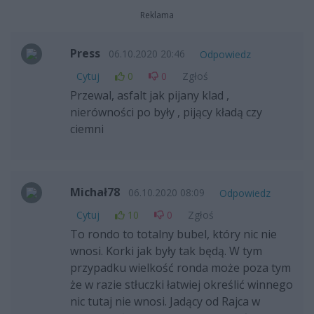
Reklama
Press
06.10.2020 20:46
Odpowiedz
Cytuj
0
0
Zgłoś
Przewal, asfalt jak pijany klad ,
nierówności po były , pijący kładą czy
ciemni
Michał78
06.10.2020 08:09
Odpowiedz
Cytuj
10
0
Zgłoś
To rondo to totalny bubel, który nic nie
wnosi. Korki jak były tak będą. W tym
przypadku wielkość ronda może poza tym
że w razie stłuczki łatwiej określić winnego
nic tutaj nie wnosi. Jadący od Rajca w