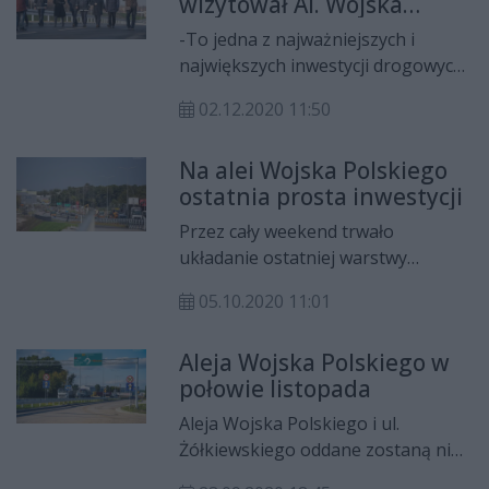
wizytował Al. Wojska
archiwalnym zdjęciom z 1980 roku -
Polskiego: Dotrzymujemy
ze zbiorów pracownika Miejskiego
-To jedna z najważniejszych i
słowa
Zarządu Dróg i Komunikacji w
największych inwestycji drogowych
Radomiu - Krzysztofa Wójcika.
ostatnich lat w Radomiu - mówił
02.12.2020 11:50
minister infrastruktury, Andrzej
Adamczyk podczas wizytacji na Alei
Na alei Wojska Polskiego
Wojska Polskiego.
ostatnia prosta inwestycji
Przez cały weekend trwało
układanie ostatniej warstwy
nawierzchni bitumicznej na alei
05.10.2020 11:01
Wojska Polskiego.
Aleja Wojska Polskiego w
połowie listopada
Aleja Wojska Polskiego i ul.
Żółkiewskiego oddane zostaną nie
pod koniec września, a w połowie