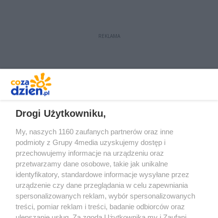
września 2020 roku.
REKLAMA
REKLAMA
Drogi Użytkowniku,
My, naszych 1160 zaufanych partnerów oraz inne
podmioty z Grupy 4media uzyskujemy dostęp i
przechowujemy informacje na urządzeniu oraz
przetwarzamy dane osobowe, takie jak unikalne
identyfikatory, standardowe informacje wysyłane przez
urządzenie czy dane przeglądania w celu zapewniania
spersonalizowanych reklam, wybór spersonalizowanych
Redakcja
Reklama
Prywatność
Praca Łódź
treści, pomiar reklam i treści, badanie odbiorców oraz
the:protocol
ulepszanie usług. Za zgodą Użytkownika my i Zaufani