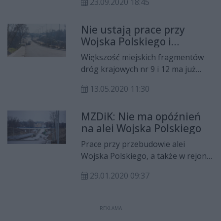
23.09.2020 18:45
listopada. Głównym powodem
przesunięcia jest wyłożenie ulic
Nie ustają prace przy
lepszej jakości asfaltem. - Chodzi o
Wojska Polskiego i
to, żeby za kilka lat nie trzeba było
Żółkiewskiego
tej drogi naprawiać - wyjaśnia
Większość miejskich fragmentów
Dawid Puton, rzecznik MZDiK .
dróg krajowych nr 9 i 12 ma już
asfaltowe nawierzchnie. Pomimo
13.05.2020 11:30
utrudnień związanych ze stanem
epidemii zadanie jest realizowane
MZDiK: Nie ma opóźnień
bez przerw, a drogowcy
na alei Wojska Polskiego
przygotowują się do wdrażania
kolejnych etapów zmian w
Prace przy przebudowie alei
organizacji ruchu.
Wojska Polskiego, a także w rejonie
ronda Popiełuszki, idą pełną parą.
29.01.2020 09:37
Drogowcy korzystają z tego, że
zima jest łaskawa i nie przerywają
robót. Zgodnie z zapowiedziami
REKLAMA
mają one potrwać do końca