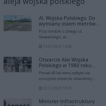
aleja wojska polskiego
Al. Wojska Polskiego. Do
wymiany osiem metrów
asfaltu
Przy rondzie u zbiegu ul.
Słowackiego, al.
Grzecznarowskiego i al. Wojska
13.07.2022 14:58
Polskiego pojawiły się koleiny i
wykruszył się asfalt. Po raz kolejny,
Otwarcie Alei Wojska
firma Budromost Starachowice
Polskiego w 1980 roku
odpowiedzialna za inwestycję,
(zdjęcia)
przeprowadzi gwarancyjną
Ponad 40 lat temu odbyło się
wymianę nawierzchni.
uroczyste otwarcie obwodnicy
rzeszowskiej w Radomiu, nazwanej
22.12.2020 10:35
później oficjalnie Aleją Wojska
Polskiego. Wiemy o tym dzięki
Minister infrastruktury
wcześniej niepublikowanym