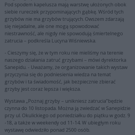
Pod spodem kapelusza mają warstwę ułożonych obok
siebie rureczek przypominających gąbkę. Wśród tych
grzybów nie ma grzybów trujących. Owszem zdarzają
się niejadalne, ale one mogą spowodować
niestrawność, ale nigdy nie spowodują śmiertelnego
zatrucia – podkreśla Lucyna Wiśniewska.
- Cieszymy się, że w tym roku nie mieliśmy na terenie
naszego działania zatruć grzybami – mówi dyrektorka
Sanepidu. - Uważamy, że organizowanie takich wystaw
przyczynia się do podniesienia wiedza na temat
grzybów i ta świadomość, jak bezpiecznie zbierać
grzyby jest coraz lepsza i większa.
Wystawa „Poznaj grzyby – unikniesz zatrucia”będzie
czynna do 10 listopada. Można ją zwiedzać w Sanepidzie
przy ul. Okulickiego od poniedziałku do piątku w godz. 9
-18, a także w weekendy od 11-14. W ubiegłym roku
wystawę odwiedziło ponad 2500 osób.