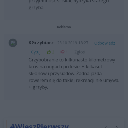
przyjemność ściskać Rydzyka starego
grzyba
Reklama
KGrzybiarz
23.10.2019 18:27
Odpowiedz
Cytuj
2
1
Zgłoś
Grzybobranie to kilkunasto kilometrowy
kros na nogach po lesie. + kilkaset
skłonów i przysiadów. Żadna jazda
rowerem się do takiej rekreacji nie umywa.
+ grzyby.
#WieszPierwszy