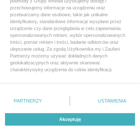
podmioty z Grupy 4media uzyskujemy dostęp i
przechowujemy informacje na urządzeniu oraz
przetwarzamy dane osobowe, takie jak unikalne
identyfikatory, standardowe informacje wysyłane przez
urządzenie czy dane przeglądania w celu zapewniania
spersonalizowanych reklam, wybór spersonalizowanych
treści, pomiar reklam i treści, badanie odbiorców oraz
ulepszanie usług. Za zgodą Użytkownika my i Zaufani
Partnerzy możemy używać dokładnych danych
geolokalizacyjnych oraz aktywnie skanować
charakterystykę urządzenia do celów identyfikacji.
Ruszyła Decathlon IV Liga. Remis Broni
Ponieważ cenimy Twoją prywatność, prosimy o zgodę na
Radom, derbowa wygrana Energii Kozienice
korzystanie z tych technologii poprzez kliknięcie
Data dodania artykułu:
08.08.2026 20:51
„Akceptuję”. Zgoda jest dobrowolna i zawsze możesz ją
Kategorie artykułu:
Sport
Piłka nożna
zmienić/wycofać klikając przycisk ustawień prywatności
PARTNERZY
USTAWIENIA
znajdujący się w lewym dolnym rogu strony
. Niektóre
rodzaje przetwarzania danych nie wymagają zgody
użytkownika, ale masz prawo sprzeciwić się takiemu
Akceptuję
przetwarzaniu. Preferencje będą miały zastosowania tylko
na tej witrynie.