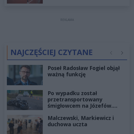
REKLAMA
NAJCZĘŚCIEJ CZYTANE
Poprzednie
Następ
Poseł Radosław Fogiel objął
ważną funkcję
Po wypadku został
przetransportowany
śmigłowcem na Józefów.
Historia mrozi krew w żyłach
Malczewski, Markiewicz i
duchowa uczta