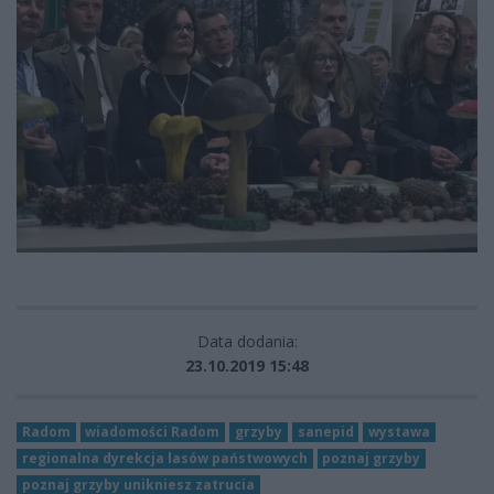
Data dodania:
23.10.2019 15:48
Radom
wiadomości Radom
grzyby
sanepid
wystawa
regionalna dyrekcja lasów państwowych
poznaj grzyby
poznaj grzyby unikniesz zatrucia