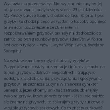
Wystawa ma przede wszystkim wymiar edukacyjny. Jej
oficjalne otwarcie odbyło się w środę, 23 października. -
My Polacy bardzo lubimy chodzić do lasu, zbierać i jeść
grzyby i tu chodzi przede wszystkim o to, żeby podnieść
tą świadomość związaną ze zbieraniem i
rozpoznawaniem grzybów, tak aby nie dochodziło do
zatruć, bo tych gatunków grzybów jadalnych w Polsce
jest około tysiąca – mówi Lucyna Wiśniewska, dyrektor
Sanepidu.
Na wystawie możemy oglądać atrapy grzybów.
Przygotowane zostały prezentacje i informacje m.in. na
temat grzybów jadalnych, niejadalnych i trujących;
podstaw zasad zbierania, przyrządzania i spożywania
grzybów. Jak zaznacza Lucyna Wiśniewska dyrektor
Sanepidu, jeżeli chcemy uniknąć zatrucia, zbierajmy
tylko te grzyby, które dobrze znamy. - Jeżeli nie bardzo
się znamy na grzybach, to zbierajmy grzyby rurkowe a
w ogóle grzybów blaszkowych. Co to znaczy rurkowe?