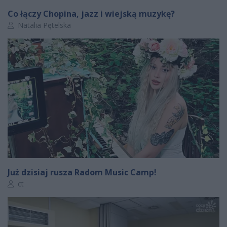
Co łączy Chopina, jazz i wiejską muzykę?
Autor artykułu:
Natalia Pętelska
Już dzisiaj rusza Radom Music Camp!
Autor artykułu:
ct