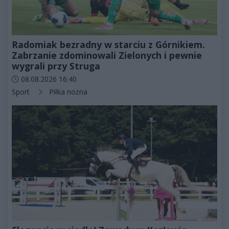
Radomiak bezradny w starciu z Górnikiem.
Zabrzanie zdominowali Zielonych i pewnie
wygrali przy Struga
Data dodania artykułu:
08.08.2026 16:40
Kategorie artykułu:
Sport
Piłka nożna