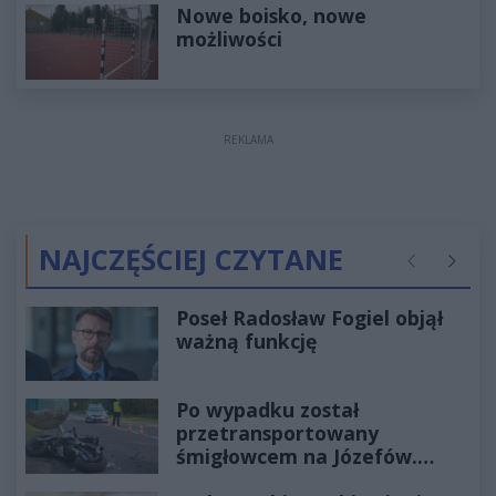
Nowe boisko, nowe
możliwości
REKLAMA
NAJCZĘŚCIEJ CZYTANE
Poprzednie
Następ
Poseł Radosław Fogiel objął
ważną funkcję
Po wypadku został
przetransportowany
śmigłowcem na Józefów.
Historia mrozi krew w żyłach