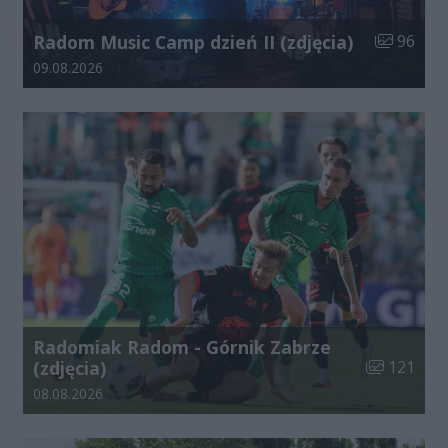
Liczba zdj
Radom Music Camp dzień II (zdjęcia)
96
Data dodania galerii:
09.08.2026
Radomiak Radom - Górnik Zabrze
Liczba zdjęć
(zdjęcia)
121
Data dodania galerii:
08.08.2026