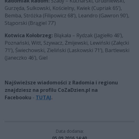
Radomiak Radom:
Szady – Kucharski, Grudniewski,
Gurzęda, Sulkowski, Kościelny, Kwiek (Cupriak 65’),
Bemba, Stróżka (Filipowicz 68’), Leandro (Gawron 90’),
Stąporski (Brągiel 77’)
Kotwica Kołobrzeg:
Błąkała – Rydzak (Jagiełło 46’),
Poznański, Witt, Szywacz, Żmijewski, Lewiński (Załęcki
71’), Świechowski, Zieliński (Laskowski 71’), Bartlewski
(Janeczko 46’), Giel
Najświeższe wiadomości z Radomia i regionu
znajdziesz na profilu CoZaDzien.pl na
Facebooku
-
TUTAJ
.
Data dodania:
05.09.2016 14:40