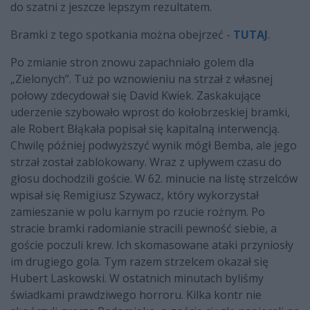
do szatni z jeszcze lepszym rezultatem.
Bramki z tego spotkania można obejrzeć -
TUTAJ
.
Po zmianie stron znowu zapachniało golem dla
„Zielonych”. Tuż po wznowieniu na strzał z własnej
połowy zdecydował się David Kwiek. Zaskakujące
uderzenie szybowało wprost do kołobrzeskiej bramki,
ale Robert Błąkała popisał się kapitalną interwencją.
Chwilę później podwyższyć wynik mógł Bemba, ale jego
strzał został zablokowany. Wraz z upływem czasu do
głosu dochodzili goście. W 62. minucie na listę strzelców
wpisał się Remigiusz Szywacz, który wykorzystał
zamieszanie w polu karnym po rzucie rożnym. Po
stracie bramki radomianie stracili pewność siebie, a
goście poczuli krew. Ich skomasowane ataki przyniosły
im drugiego gola. Tym razem strzelcem okazał się
Hubert Laskowski. W ostatnich minutach byliśmy
świadkami prawdziwego horroru. Kilka kontr nie