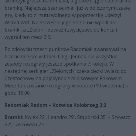
skończyli gracze Radomiaka, a goście ciągle napierali na
bramkę. Najlepszą szansę mieli już w doliczonym czasie
gry, kiedy to z rzutu wolnego w poprzeczkę uderzył
Witold Witt. Na szczęście jego strzał nie wpadł do
bramki, a „Zieloni” dowieźli zwycięstwo do końca i
wygrali ten mecz 3:2.
Po zdobyciu trzech punktów Radomiak awansował na
trzecie miejsce w tabeli II ligi. Jednak nie wszystkie
zespoły rozegrały jeszcze spotkania 7. kolejki. W
następnej serii gier „Zielonych” czeka ciężki wyjazd do
Częstochowy na pojedynek z miejscowym Rakowem.
Mecz ten zostanie rozegrany w sobotę (10 września) o
godz. 16.00.
Radomiak Radom – Kotwica Kołobrzeg 3:2
Bramki:
Kwiek 22’, Leandro 29’, Stąporski 35’ – Szywacz
62’, Laskowski 73’