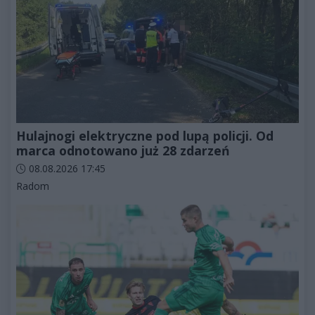
Hulajnogi elektryczne pod lupą policji. Od
marca odnotowano już 28 zdarzeń
Data dodania artykułu:
08.08.2026 17:45
Kategorie artykułu:
Radom