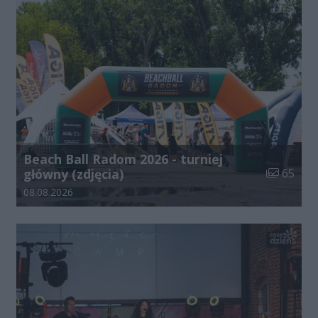
Beach Ball Radom 2026 - turniej
Liczba zdj
główny (zdjęcia)
65
Data dodania galerii:
08.08.2026