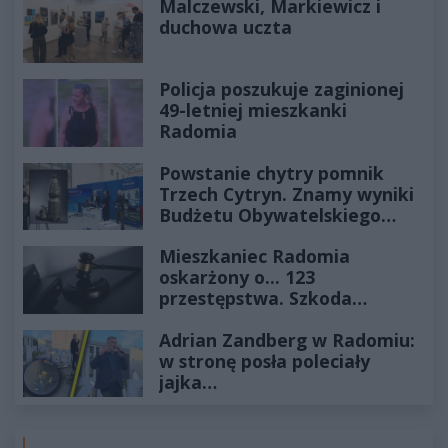
Malczewski, Markiewicz i
duchowa uczta
Policja poszukuje zaginionej
49-letniej mieszkanki
Radomia
Powstanie chytry pomnik
Trzech Cytryn. Znamy wyniki
Budżetu Obywatelskiego
2027
Mieszkaniec Radomia
oskarżony o... 123
przestępstwa. Szkoda
wyceniona na ponad milion
Adrian Zandberg w Radomiu:
złotych
w stronę posła poleciały
jajka…