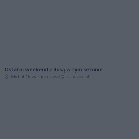
Ostatni weekend z Rosą w tym sezonie
Autor artykułu:
Michał Nowak (
m.nowak@cozadzien.pl
)