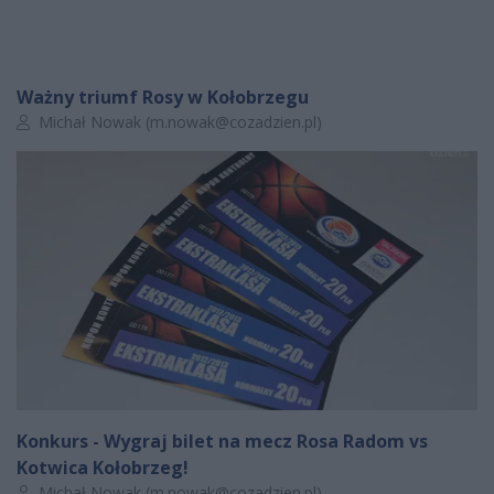
Ważny triumf Rosy w Kołobrzegu
Autor artykułu:
Michał Nowak (
m.nowak@cozadzien.pl
)
Konkurs - Wygraj bilet na mecz Rosa Radom vs
Kotwica Kołobrzeg!
Autor artykułu:
Michał Nowak (
m.nowak@cozadzien.pl
)