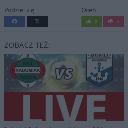
Podziel się
Oceń
0
0
ZOBACZ TEŻ: