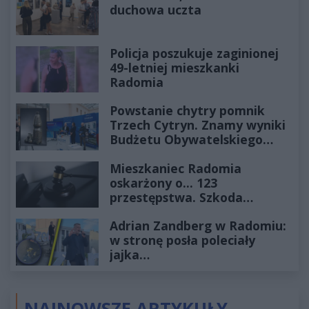
duchowa uczta
Policja poszukuje zaginionej
49-letniej mieszkanki
Radomia
Powstanie chytry pomnik
Trzech Cytryn. Znamy wyniki
Budżetu Obywatelskiego
2027
Mieszkaniec Radomia
oskarżony o... 123
przestępstwa. Szkoda
wyceniona na ponad milion
Adrian Zandberg w Radomiu:
złotych
w stronę posła poleciały
jajka…
NAJNOWSZE ARTYKUŁY