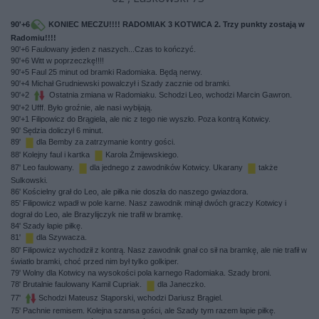
90'+6
KONIEC MECZU!!!! RADOMIAK 3 KOTWICA 2. Trzy punkty zostają w
Radomiu!!!!
90'+6 Faulowany jeden z naszych...Czas to kończyć.
90'+6 Witt w poprzeczkę!!!!
90'+5 Faul 25 minut od bramki Radomiaka. Będą nerwy.
90'+4 Michał Grudniewski powalczył i Szady zacznie od bramki.
90'+2
Ostatnia zmiana w Radomiaku. Schodzi Leo, wchodzi Marcin Gawron.
90'+2 Ufff. Było groźnie, ale nasi wybijają.
90'+1 Filipowicz do Brągiela, ale nic z tego nie wyszło. Poza kontrą Kotwicy.
90' Sędzia doliczył 6 minut.
89'
dla Bemby za zatrzymanie kontry gości.
88' Kolejny faul i kartka
Karola Żmijewskiego.
87' Leo faulowany.
dla jednego z zawodników Kotwicy. Ukarany
także
Sulkowski.
86' Kościelny grał do Leo, ale piłka nie doszła do naszego gwiazdora.
85' Filipowicz wpadł w pole karne. Nasz zawodnik minął dwóch graczy Kotwicy i
dograł do Leo, ale Brazylijczyk nie trafił w bramkę.
84' Szady łapie piłkę.
81'
dla Szywacza.
80' Filipowicz wychodził z kontrą. Nasz zawodnik gnał co sił na bramkę, ale nie trafił w
światło bramki, choć przed nim był tylko golkiper.
79' Wolny dla Kotwicy na wysokości pola karnego Radomiaka. Szady broni.
78' Brutalnie faulowany Kamil Cupriak.
dla Janeczko.
77'
Schodzi Mateusz Stąporski, wchodzi Dariusz Brągiel.
75' Pachnie remisem. Kolejna szansa gości, ale Szady tym razem łapie piłkę.