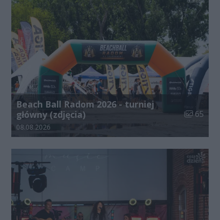
Beach Ball Radom 2026 - turniej
Liczba zdj
główny (zdjęcia)
65
Data dodania galerii:
08.08.2026