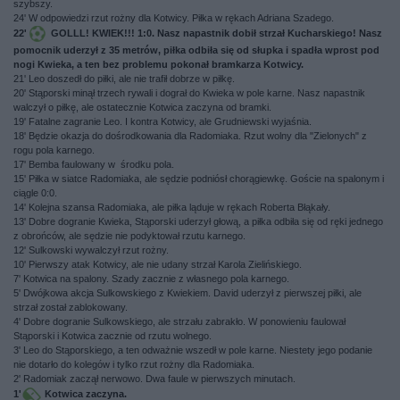
szybszy.
24' W odpowiedzi rzut rożny dla Kotwicy. Piłka w rękach Adriana Szadego.
22'
GOLLL! KWIEK!!! 1:0. Nasz napastnik dobił strzał Kucharskiego! Nasz
pomocnik uderzył z 35 metrów, piłka odbiła się od słupka i spadła wprost pod
nogi Kwieka, a ten bez problemu pokonał bramkarza Kotwicy.
21' Leo doszedł do piłki, ale nie trafił dobrze w piłkę.
20' Stąporski minął trzech rywali i dograł do Kwieka w pole karne. Nasz napastnik
walczył o piłkę, ale ostatecznie Kotwica zaczyna od bramki.
19' Fatalne zagranie Leo. I kontra Kotwicy, ale Grudniewski wyjaśnia.
18' Będzie okazja do dośrodkowania dla Radomiaka. Rzut wolny dla "Zielonych" z
rogu pola karnego.
17' Bemba faulowany w środku pola.
15' Piłka w siatce Radomiaka, ale sędzie podniósł chorągiewkę. Goście na spalonym i
ciągle 0:0.
14' Kolejna szansa Radomiaka, ale piłka ląduje w rękach Roberta Błąkały.
13' Dobre dogranie Kwieka, Stąporski uderzył głową, a piłka odbiła się od ręki jednego
z obrońców, ale sędzie nie podyktował rzutu karnego.
12' Sulkowski wywalczył rzut rożny.
10' Pierwszy atak Kotwicy, ale nie udany strzał Karola Zielińskiego.
7' Kotwica na spalony. Szady zacznie z własnego pola karnego.
5' Dwójkowa akcja Sulkowskiego z Kwiekiem. David uderzył z pierwszej piłki, ale
strzał został zablokowany.
4' Dobre dogranie Sulkowskiego, ale strzału zabrakło. W ponowieniu faulował
Stąporski i Kotwica zacznie od rzutu wolnego.
3' Leo do Stąporskiego, a ten odważnie wszedł w pole karne. Niestety jego podanie
nie dotarło do kolegów i tylko rzut rożny dla Radomiaka.
2' Radomiak zaczął nerwowo. Dwa faule w pierwszych minutach.
1'
Kotwica zaczyna.