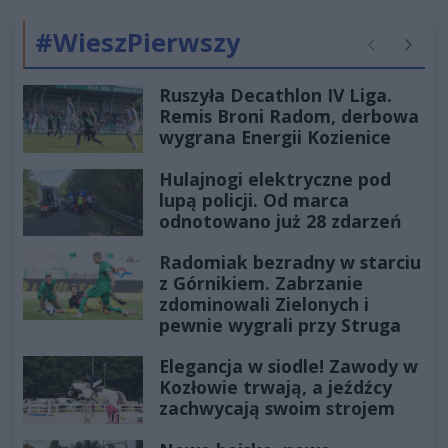
#WieszPierwszy
Poprzednie
Następ
Ruszyła Decathlon IV Liga.
Remis Broni Radom, derbowa
wygrana Energii Kozienice
Hulajnogi elektryczne pod
lupą policji. Od marca
odnotowano już 28 zdarzeń
Radomiak bezradny w starciu
z Górnikiem. Zabrzanie
zdominowali Zielonych i
pewnie wygrali przy Struga
Elegancja w siodle! Zawody w
Kozłowie trwają, a jeźdźcy
zachwycają swoim strojem