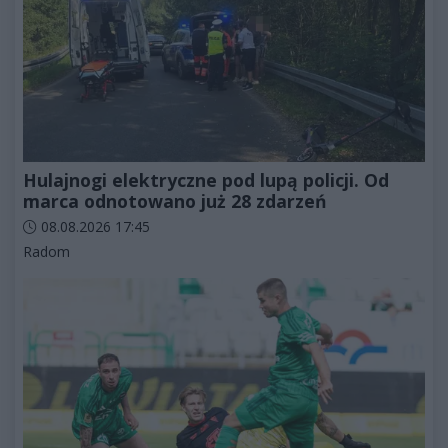
Hulajnogi elektryczne pod lupą policji. Od
marca odnotowano już 28 zdarzeń
Data dodania artykułu:
08.08.2026 17:45
Kategorie artykułu:
Radom