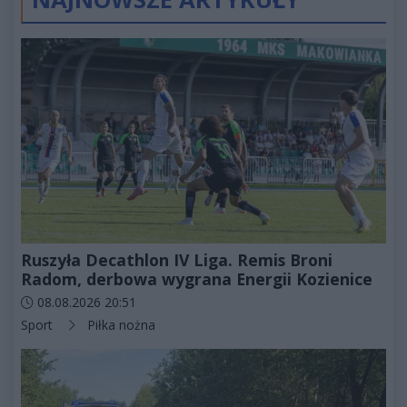
Ruszyła Decathlon IV Liga. Remis Broni
Radom, derbowa wygrana Energii Kozienice
Data dodania artykułu:
08.08.2026 20:51
Kategorie artykułu:
Sport
Piłka nożna