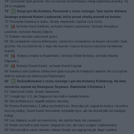
74' I ponownie było groźnie. Na szczęście strzał Kotwicy minął radomską bramkę. Oj
źle to wygląda.
73'
Drugi gol dla Kotwicy. Ponownie z rzutu rożnego. Tym razem Adriana
Szadego pokonał Hubert Laskowski, który przed chwilą wszedł na boisko.
72' Ponownie Kotwica w ataku. Szady niepewnie i będzie rzut rożny.
71'
Schodzi Karol Zieliński, wchodzi Hubert Laskowski. Schodzi Arkadiusz
Lewiński, wchodzi Maciej Załęcki.
71' Kolejne niecelne uderzenie gości.
69' Złe ustawienie naszej defensywy. Janeczko zostawiony na lewym skrzydle i było
groźnie. Na szczęście nic z tego nie wyszło i nasza drużyna zaczyna od własnej
bramki.
68'
Kolejna zmiana w Radomiaku. Schodzi Rafał Stróżka, wchodzi Maciej
Filipowicz.
65'
Schodzi Dawid Kwiek, wchodzi Kamil Cupriak
64' Kotwica uskrzydlona zdobyciem gola ruszyła do kolejnych ataków. Na szczęście
dobrze spisała się defensywa Radomiaka.
62'
Dośrodkowanie z rzutu rożnego i gol dla Kotwicy Kołobrzeg. Na listę
strzelców wpisał się Remigiusz Szywacz. Radomiak 3 Kotwica 1
61' Uderzenia Giela. Szady niepewnie...
57' I mogło być 4:0, ale Stąporski nie trafił w światło bramki.
56' Strzał Mateusza Jagiełło bardzo niecelny.
55' Kontra Radomiaka. Z piłką wychodził Leo. Brazylijczyk zagrał do końca i strzelił w
boczną siatkę, David Kwiek bezradnie rozkładał ręce, ale nie dostał piłki od swojego
kolegi.
54' Leo złapany w pół i przewrócony, ale sędzie faulu nie zauważył.
52' Kwiek wszedł w pole karne i dograł do Leo, ale nasz snajper zablokowany.
50' Giel strzelił w samo okienko. Adrian Szady wyciągnął się jak długi i wybił to