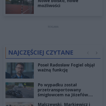
Nowe boisko, nowe
możliwości
REKLAMA
NAJCZĘŚCIEJ CZYTANE
Poprzednie
Następ
Poseł Radosław Fogiel objął
ważną funkcję
Po wypadku został
przetransportowany
śmigłowcem na Józefów.
Historia mrozi krew w żyłach
Malczewski, Markiewicz i