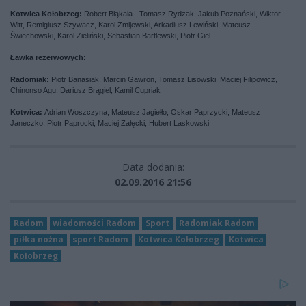
Kotwica Kołobrzeg:
Robert Błąkała - Tomasz Rydzak, Jakub Poznański, Wiktor
Witt, Remigiusz Szywacz, Karol Żmijewski, Arkadiusz Lewiński, Mateusz
Świechowski, Karol Zieliński, Sebastian Bartlewski, Piotr Giel
Ławka rezerwowych:
Radomiak:
Piotr Banasiak, Marcin Gawron, Tomasz Lisowski, Maciej Filipowicz,
Chinonso Agu, Dariusz Brągiel, Kamil Cupriak
Kotwica:
Adrian Woszczyna, Mateusz Jagiełło, Oskar Paprzycki, Mateusz
Janeczko, Piotr Paprocki, Maciej Załęcki, Hubert Laskowski
Data dodania:
02.09.2016 21:56
Radom
wiadomości Radom
Sport
Radomiak Radom
piłka nożna
sport Radom
Kotwica Kołobrzeg
Kotwica
Kołobrzeg