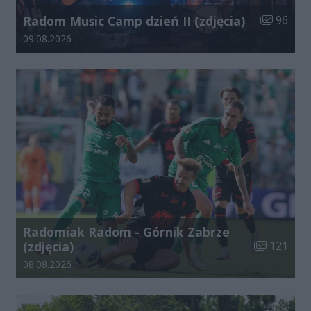
Liczba zdj
Radom Music Camp dzień II (zdjęcia)
96
Data dodania galerii:
09.08.2026
Radomiak Radom - Górnik Zabrze
Liczba zdjęć
(zdjęcia)
121
Data dodania galerii:
08.08.2026