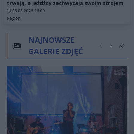
trwają, a jeźdźcy zachwycają swoim strojem
Data dodania artykułu:
08.08.2026 16:00
Kategorie artykułu:
Region
NAJNOWSZE
GALERIE ZDJĘĆ
Poprzednie
Następne
Kliknij