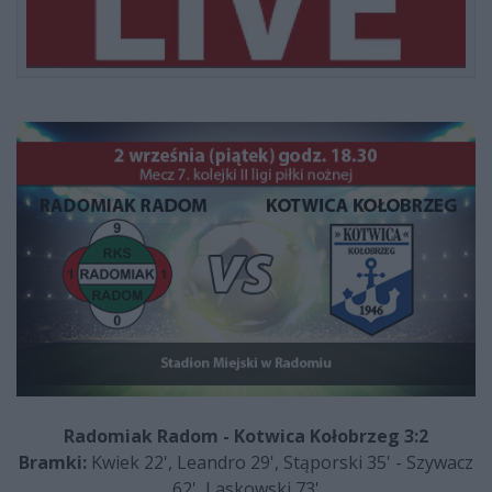
Radomiak Radom - Kotwica Kołobrzeg 3:2
Bramki:
Kwiek
22', Leandro 29', Stąporski 35' - Szywacz
62', Laskowski 73'