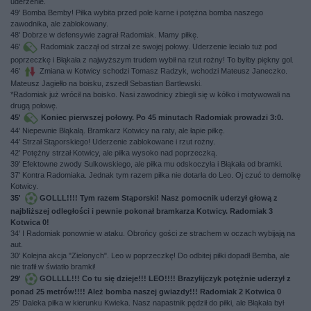
uderzenie.
49' Bomba Bemby! Piłka wybita przed pole karne i potężna bomba naszego
zawodnika, ale zablokowany.
48' Dobrze w defensywie zagrał Radomiak. Mamy piłkę.
46'
Radomiak zaczął od strzał ze swojej połowy. Uderzenie leciało tuż pod
poprzeczkę i Błąkała z najwyższym trudem wybił na rzut rożny! To byłby piękny gol.
46'
Zmiana w Kotwicy schodzi Tomasz Radzyk, wchodzi Mateusz Janeczko.
Mateusz Jagiełło na boisku, zszedł Sebastian Bartlewski.
*Radomiak już wrócił na boisko. Nasi zawodnicy zbiegli się w kółko i motywowali na
drugą połowę.
45'
Koniec pierwszej połowy. Po 45 minutach Radomiak prowadzi 3:0.
44' Niepewnie Błąkałą. Bramkarz Kotwicy na raty, ale łapie piłkę.
44' Strzał Stąporskiego! Uderzenie zablokowane i rzut rożny.
42' Potężny strzał Kotwicy, ale piłka wysoko nad poprzeczką.
39' Efektowne zwody Sulkowskiego, ale piłka mu odskoczyła i Błąkała od bramki.
37' Kontra Radomiaka. Jednak tym razem piłka nie dotarła do Leo. Oj czuć to demolkę
Kotwicy.
35'
GOLLL!!!! Tym razem Stąporski! Nasz pomocnik uderzył głową z
najbliższej odległości i pewnie pokonał bramkarza Kotwicy. Radomiak 3
Kotwica 0!
34' I Radomiak ponownie w ataku. Obrońcy gości ze strachem w oczach wybijają na
aut.
30' Kolejna akcja "Zielonych". Leo w poprzeczkę! Do odbitej piłki dopadł Bemba, ale
nie trafił w światło bramki!
29'
GOLLLL!!! Co tu się dzieje!!! LEO!!!! Brazylijczyk potężnie uderzył z
ponad 25 metrów!!!! Ależ bomba naszej gwiazdy!!! Radomiak 2 Kotwica 0
25' Daleka piłka w kierunku Kwieka. Nasz napastnik pędził do piłki, ale Błąkała był