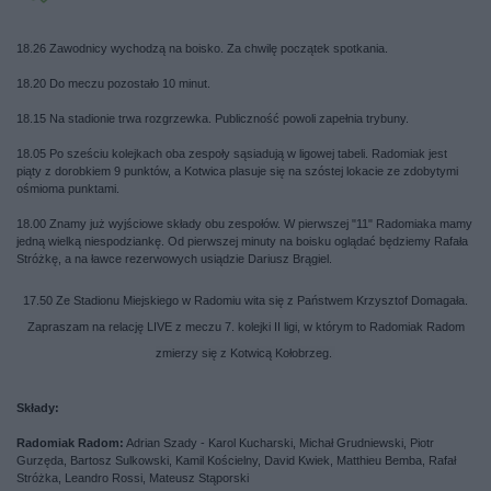
18.26 Zawodnicy wychodzą na boisko. Za chwilę początek spotkania.
18.20 Do meczu pozostało 10 minut.
18.15 Na stadionie trwa rozgrzewka. Publiczność powoli zapełnia trybuny.
18.05 Po sześciu kolejkach oba zespoły sąsiadują w ligowej tabeli. Radomiak jest
piąty z dorobkiem 9 punktów, a Kotwica plasuje się na szóstej lokacie ze zdobytymi
ośmioma punktami.
18.00 Znamy już wyjściowe składy obu zespołów. W pierwszej "11" Radomiaka mamy
jedną wielką niespodziankę. Od pierwszej minuty na boisku oglądać będziemy Rafała
Stróżkę, a na ławce rezerwowych usiądzie Dariusz Brągiel.
17.50 Ze Stadionu Miejskiego w Radomiu wita się z Państwem Krzysztof Domagała.
Zapraszam na relację LIVE z meczu 7. kolejki II ligi, w którym to Radomiak Radom
zmierzy się z Kotwicą Kołobrzeg.
Składy:
Radomiak Radom:
Adrian Szady - Karol Kucharski, Michał Grudniewski, Piotr
Gurzęda, Bartosz Sulkowski, Kamil Kościelny, David Kwiek, Matthieu Bemba, Rafał
Stróżka, Leandro Rossi, Mateusz Stąporski