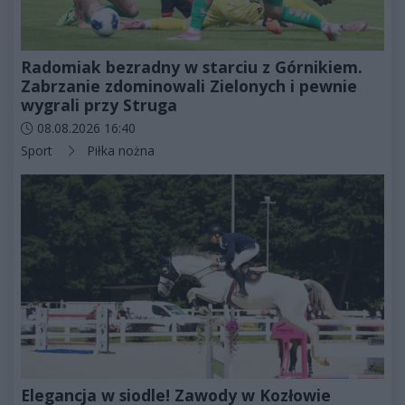
Radomiak bezradny w starciu z Górnikiem.
Zabrzanie zdominowali Zielonych i pewnie
wygrali przy Struga
Data dodania artykułu:
08.08.2026 16:40
Kategorie artykułu:
Sport
Piłka nożna
Elegancja w siodle! Zawody w Kozłowie