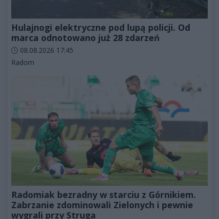
Hulajnogi elektryczne pod lupą policji. Od
marca odnotowano już 28 zdarzeń
Data dodania artykułu:
08.08.2026 17:45
Kategorie artykułu:
Radom
Radomiak bezradny w starciu z Górnikiem.
Zabrzanie zdominowali Zielonych i pewnie
wygrali przy Struga