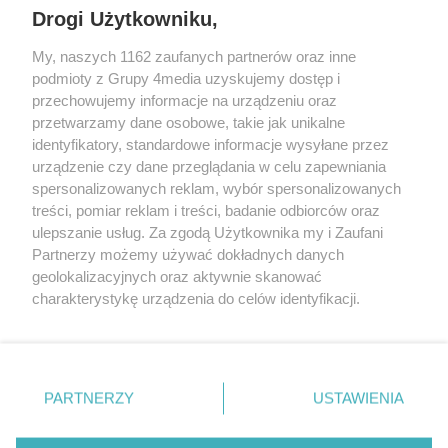
Drogi Użytkowniku,
My, naszych 1162 zaufanych partnerów oraz inne
podmioty z Grupy 4media uzyskujemy dostęp i
przechowujemy informacje na urządzeniu oraz
przetwarzamy dane osobowe, takie jak unikalne
identyfikatory, standardowe informacje wysyłane przez
urządzenie czy dane przeglądania w celu zapewniania
spersonalizowanych reklam, wybór spersonalizowanych
Redakcja
Reklama
Prywatność
Praca Łódź
treści, pomiar reklam i treści, badanie odbiorców oraz
the:protocol
ulepszanie usług. Za zgodą Użytkownika my i Zaufani
Partnerzy możemy używać dokładnych danych
geolokalizacyjnych oraz aktywnie skanować
charakterystykę urządzenia do celów identyfikacji.
Ponieważ cenimy Twoją prywatność, prosimy o zgodę na
Szukaj
korzystanie z tych technologii poprzez kliknięcie
„Akceptuję”. Zgoda jest dobrowolna i zawsze możesz ją
zmienić/wycofać klikając przycisk ustawień prywatności
Facebook.com
Youtube.com
PARTNERZY
USTAWIENIA
znajdujący się w lewym dolnym rogu strony
. Niektóre
rodzaje przetwarzania danych nie wymagają zgody