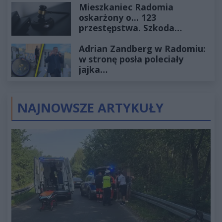
Mieszkaniec Radomia
oskarżony o... 123
przestępstwa. Szkoda
wyceniona na ponad milion
Adrian Zandberg w Radomiu:
złotych
w stronę posła poleciały
jajka…
NAJNOWSZE ARTYKUŁY