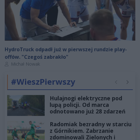
HydroTruck odpadł już w pierwszej rundzie play-
offów. "Czegoś zabrakło"
Autor artykułu:
Michał Nowak
#WieszPierwszy
Poprzednie
Następ
Hulajnogi elektryczne pod
lupą policji. Od marca
odnotowano już 28 zdarzeń
Radomiak bezradny w starciu
z Górnikiem. Zabrzanie
zdominowali Zielonych i