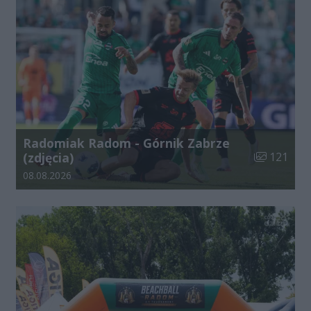
Radomiak Radom - Górnik Zabrze
Liczba zdjęć
(zdjęcia)
121
Data dodania galerii:
08.08.2026