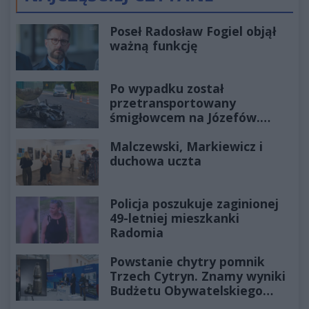
Poprzednie
Następ
Poseł Radosław Fogiel objął
ważną funkcję
Po wypadku został
przetransportowany
śmigłowcem na Józefów.
Historia mrozi krew w żyłach
Malczewski, Markiewicz i
duchowa uczta
Policja poszukuje zaginionej
49-letniej mieszkanki
Radomia
Powstanie chytry pomnik
Trzech Cytryn. Znamy wyniki
Budżetu Obywatelskiego
2027