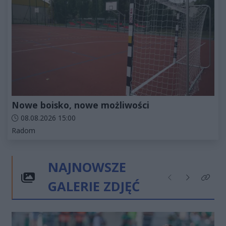
Nowe boisko, nowe możliwości
Data dodania artykułu:
08.08.2026 15:00
Kategorie artykułu:
Radom
NAJNOWSZE
GALERIE ZDJĘĆ
Poprzednie
Następne
Kliknij