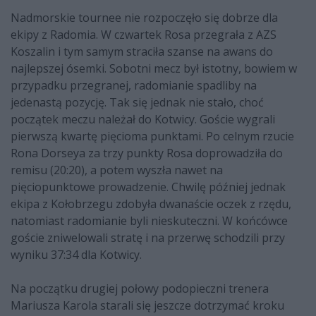
Nadmorskie tournee nie rozpoczęło się dobrze dla
ekipy z Radomia. W czwartek Rosa przegrała z AZS
Koszalin i tym samym straciła szanse na awans do
najlepszej ósemki. Sobotni mecz był istotny, bowiem w
przypadku przegranej, radomianie spadliby na
jedenastą pozycję. Tak się jednak nie stało, choć
początek meczu należał do Kotwicy. Goście wygrali
pierwszą kwartę pięcioma punktami. Po celnym rzucie
Rona Dorseya za trzy punkty Rosa doprowadziła do
remisu (20:20), a potem wyszła nawet na
pięciopunktowe prowadzenie. Chwilę później jednak
ekipa z Kołobrzegu zdobyła dwanaście oczek z rzędu,
natomiast radomianie byli nieskuteczni. W końcówce
goście zniwelowali stratę i na przerwę schodzili przy
wyniku 37:34 dla Kotwicy.
Na początku drugiej połowy podopieczni trenera
Mariusza Karola starali się jeszcze dotrzymać kroku