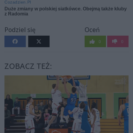
Podziel się
Oceń
0
0
ZOBACZ TEŻ: