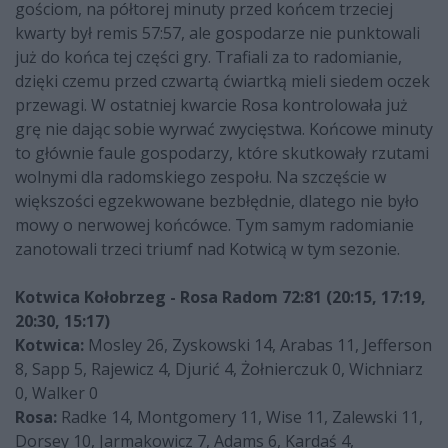
gościom, na półtorej minuty przed końcem trzeciej
kwarty był remis 57:57, ale gospodarze nie punktowali
już do końca tej części gry. Trafiali za to radomianie,
dzięki czemu przed czwartą ćwiartką mieli siedem oczek
przewagi. W ostatniej kwarcie Rosa kontrolowała już
grę nie dając sobie wyrwać zwycięstwa. Końcowe minuty
to głównie faule gospodarzy, które skutkowały rzutami
wolnymi dla radomskiego zespołu. Na szczęście w
większości egzekwowane bezbłędnie, dlatego nie było
mowy o nerwowej końcówce. Tym samym radomianie
zanotowali trzeci triumf nad Kotwicą w tym sezonie.
Kotwica Kołobrzeg - Rosa Radom 72:81 (20:15, 17:19,
20:30, 15:17)
Kotwica:
Mosley 26, Zyskowski 14, Arabas 11, Jefferson
8, Sapp 5, Rajewicz 4, Djurić 4, Żołnierczuk 0, Wichniarz
0, Walker 0
Rosa:
Radke 14, Montgomery 11, Wise 11, Zalewski 11,
Dorsey 10, Jarmakowicz 7, Adams 6, Kardaś 4,