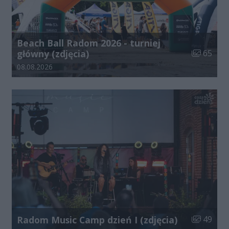
Beach Ball Radom 2026 - turniej
Liczba zdj
główny (zdjęcia)
65
Data dodania galerii:
08.08.2026
Liczba zdj
Radom Music Camp dzień I (zdjęcia)
49