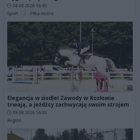
Data dodania artykułu:
08.08.2026 16:40
Kategorie artykułu:
Sport
Piłka nożna
Elegancja w siodle! Zawody w Kozłowie
trwają, a jeźdźcy zachwycają swoim strojem
Data dodania artykułu:
08.08.2026 16:00
Kategorie artykułu:
Region