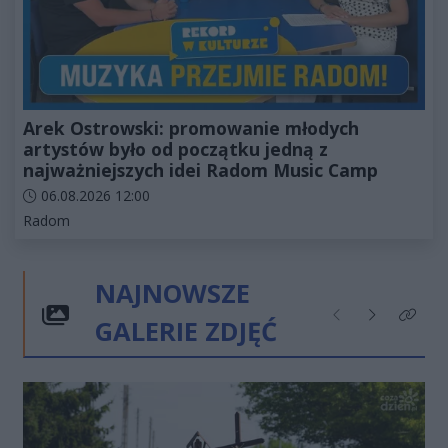
Arek Ostrowski: promowanie młodych
artystów było od początku jedną z
najważniejszych idei Radom Music Camp
Data dodania artykułu:
06.08.2026 12:00
Kategorie artykułu:
Radom
NAJNOWSZE
GALERIE ZDJĘĆ
Poprzednie
Następne
Kliknij