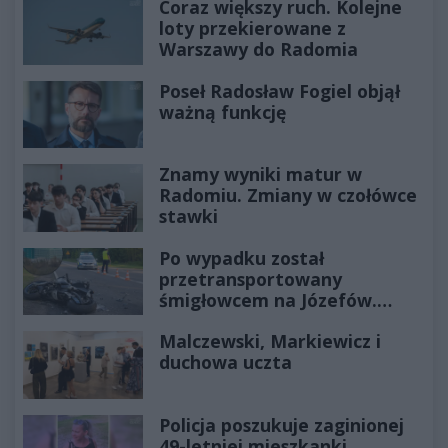
Coraz większy ruch. Kolejne
loty przekierowane z
Warszawy do Radomia
Poseł Radosław Fogiel objął
ważną funkcję
Znamy wyniki matur w
Radomiu. Zmiany w czołówce
stawki
Po wypadku został
przetransportowany
śmigłowcem na Józefów.
Historia mrozi krew w żyłach
Malczewski, Markiewicz i
duchowa uczta
Policja poszukuje zaginionej
49-letniej mieszkanki