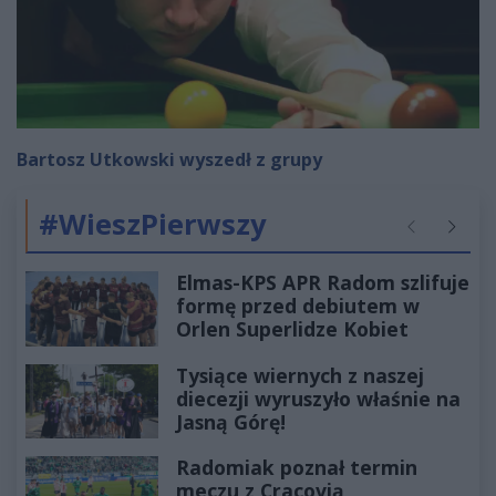
Bartosz Utkowski wyszedł z grupy
#WieszPierwszy
Poprzednie
Następ
Elmas-KPS APR Radom szlifuje
formę przed debiutem w
Orlen Superlidze Kobiet
Tysiące wiernych z naszej
diecezji wyruszyło właśnie na
Jasną Górę!
Radomiak poznał termin
meczu z Cracovią