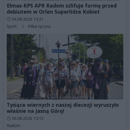
Elmas-KPS APR Radom szlifuje formę przed
debiutem w Orlen Superlidze Kobiet
Data dodania artykułu:
06.08.2026 13:21
Kategorie artykułu:
Sport
Piłka ręczna
Tysiące wiernych z naszej diecezji wyruszyło
właśnie na Jasną Górę!
Data dodania artykułu:
06.08.2026 13:15
Kategorie artykułu:
Radom