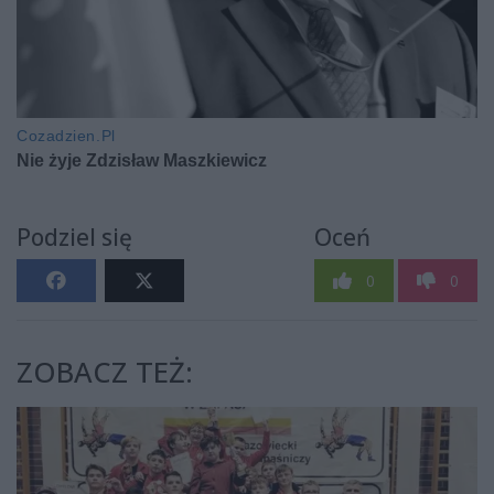
Podziel się
Oceń
0
0
ZOBACZ TEŻ: