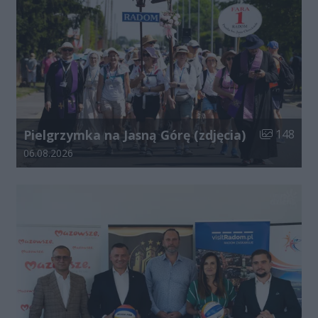
Liczba zdjęć
Pielgrzymka na Jasną Górę (zdjęcia)
148
Data dodania galerii:
06.08.2026