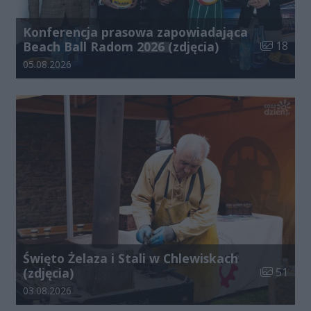
Konferencja prasowa zapowiadająca
Liczba zdj
Beach Ball Radom 2026 (zdjęcia)
18
Data dodania galerii:
05.08.2026
Święto Żelaza i Stali w Chlewiskach
Liczba zdj
(zdjęcia)
51
Data dodania galerii:
03.08.2026