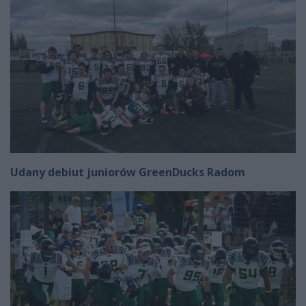
Udany debiut juniorów GreenDucks Radom