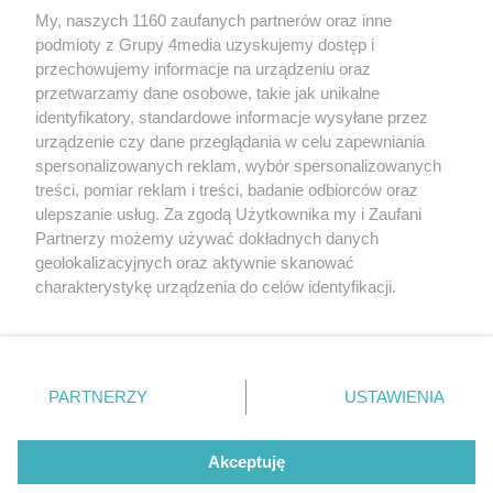
My, naszych 1160 zaufanych partnerów oraz inne
podmioty z Grupy 4media uzyskujemy dostęp i
przechowujemy informacje na urządzeniu oraz
przetwarzamy dane osobowe, takie jak unikalne
identyfikatory, standardowe informacje wysyłane przez
urządzenie czy dane przeglądania w celu zapewniania
spersonalizowanych reklam, wybór spersonalizowanych
Redakcja
Reklama
Prywatność
Praca Łódź
treści, pomiar reklam i treści, badanie odbiorców oraz
the:protocol
ulepszanie usług. Za zgodą Użytkownika my i Zaufani
Partnerzy możemy używać dokładnych danych
geolokalizacyjnych oraz aktywnie skanować
charakterystykę urządzenia do celów identyfikacji.
Ponieważ cenimy Twoją prywatność, prosimy o zgodę na
Szukaj
korzystanie z tych technologii poprzez kliknięcie
„Akceptuję”. Zgoda jest dobrowolna i zawsze możesz ją
zmienić/wycofać klikając przycisk ustawień prywatności
Facebook.com
Youtube.com
PARTNERZY
USTAWIENIA
znajdujący się w lewym dolnym rogu strony
. Niektóre
rodzaje przetwarzania danych nie wymagają zgody
użytkownika, ale masz prawo sprzeciwić się takiemu
Akceptuję
przetwarzaniu. Preferencje będą miały zastosowania tylko