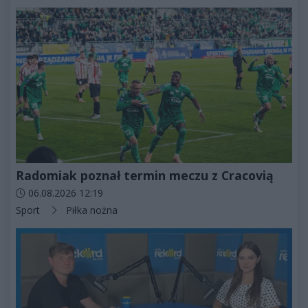
Radomiak poznał termin meczu z Cracovią
Data dodania artykułu:
06.08.2026 12:19
Kategorie artykułu:
Sport
Piłka nożna