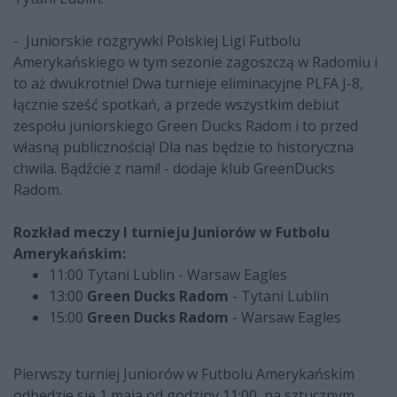
- Juniorskie rozgrywki Polskiej Ligi Futbolu
Amerykańskiego w tym sezonie zagoszczą w Radomiu i
to aż dwukrotnie! Dwa turnieje eliminacyjne PLFA J-8,
łącznie sześć spotkań, a przede wszystkim debiut
zespołu juniorskiego Green Ducks Radom i to przed
własną publicznością! Dla nas będzie to historyczna
chwila. Bądźcie z nami! - dodaje klub GreenDucks
Radom.
Rozkład meczy I turnieju Juniorów w Futbolu
Amerykańskim:
11:00 Tytani Lublin - Warsaw Eagles
13:00
Green Ducks Radom
- Tytani Lublin
15:00
Green Ducks Radom
- Warsaw Eagles
Pierwszy turniej Juniorów w Futbolu Amerykańskim
odbędzie się 1 maja od godziny 11:00, na sztucznym