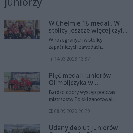
juniorzy
W Chełmie 18 medali. W
stolicy jeszcze więcej czyli
trwa seria zapaśników
W rozegranych w stolicy
Olimpijczyka Radom
zapaśniczych zawodach
Warszawskiej Olimpiady Młodzieży
14.03.2023 13:37
bardzo dobrze zaprezentowali się
zawodnicy Olimpijczyka.
Pięć medali juniorów
Radomianie łącznie zdobyli aż 28
Olimpijczyka w
medali!
mistrzostwach Polski
Bardzo dobry występ podczas
mistrzostw Polski zanotowali
młodzi zapaśnicy Olimpijczyka
08.09.2020 20:29
Radom. W Raciborzu wystartowało
11 zawodników, którzy zdobyli pięć
Udany debiut juniorów
medali.