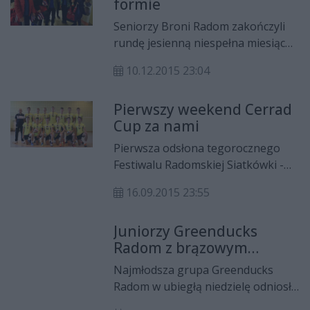
formie
piłkarzom podzielą się aż 10
milionami złotych!
Seniorzy Broni Radom zakończyli
rundę jesienną niespełna miesiąc
temu. Dość powiedzieć, że zespół
10.12.2015 23:04
mający ambicje do awansu,
ostatecznie zajął 11 lokatę w
Pierwszy weekend Cerrad
stawce. Znacznie lepiej w tym
Cup za nami
sezonie prezentują się za to
zespoły młodzieżowe.
Pierwsza odsłona tegorocznego
Festiwalu Radomskiej Siatkówki -
Cerrad Cup za nami. W miniony
16.09.2015 23:55
weekend w rywalizacji kadetów
triumfowało warszawskie Metro.
Juniorzy Greenducks
Wśród młodzików z wygranej
Radom z brązowym
cieszyła się Resovia Rzeszów. Z
medalem
zespołów Radomskiego Centrum
Najmłodsza grupa Greenducks
Siatkarskiego CZARNI najwięcej
Radom w ubiegłą niedzielę odniosła
powodów do zadowolenia miała
ogromny sukces. Podczas