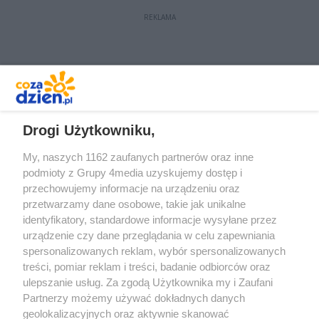
REKLAMA
REKLAMA
Drogi Użytkowniku,
My, naszych 1162 zaufanych partnerów oraz inne
podmioty z Grupy 4media uzyskujemy dostęp i
przechowujemy informacje na urządzeniu oraz
przetwarzamy dane osobowe, takie jak unikalne
identyfikatory, standardowe informacje wysyłane przez
urządzenie czy dane przeglądania w celu zapewniania
spersonalizowanych reklam, wybór spersonalizowanych
Redakcja
Reklama
Prywatność
Praca Łódź
treści, pomiar reklam i treści, badanie odbiorców oraz
the:protocol
ulepszanie usług. Za zgodą Użytkownika my i Zaufani
Partnerzy możemy używać dokładnych danych
geolokalizacyjnych oraz aktywnie skanować