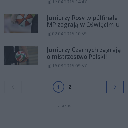
pierwsza ekipa młodzików.
17.04.2015 14:47
odbywającego się w Krakowie
Wiosennego Turnieju futbolu
Juniorzy Rosy w półfinale
flagowego zdobyła brązowy medal,
MP zagrają w Oświęcimiu
który jest pierwszym krążkiem
zdobytym przez radomian w tej
02.04.2015 10:59
dyscyplinie.
Juniorzy Czarnych zagrają
o mistrzostwo Polski!
16.03.2015 09:57
1
2
REKLAMA