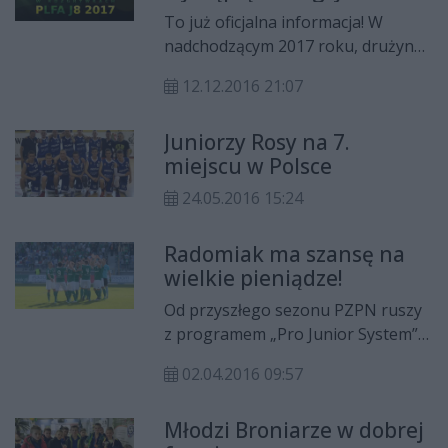
juniorskich!
To już oficjalna informacja! W
nadchodzącym 2017 roku, drużyna
futbolu amerykańskiego w naszym
12.12.2016 21:07
mieście, GreenDucks Radom
wystąpi w rozgrywkach juniorskich
Juniorzy Rosy na 7.
Polskiej Ligi Futbolu
miejscu w Polsce
Amerykańskiego! - Dziękujemy
wszystkim tym, którzy pomogli nam
24.05.2016 15:24
w dążeniu do tego celu - podkreśla
zarząd klubu.
Radomiak ma szansę na
wielkie pieniądze!
Od przyszłego sezonu PZPN ruszy
z programem „Pro Junior System”,
który ma promować wprowadzanie
02.04.2016 09:57
do gry młodych zawodników. Kluby
z Ekstraklasy, I i II ligi, które będą
Młodzi Broniarze w dobrej
dawały szansę gry młodym