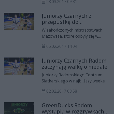
28.03.2017 09:31
współpracę z byłym szkoleniowcem
seniorskiego zespołu Krzysztofem
Juniorzy Czarnych z
Gajewskim. Trener w sezonie 2017
przepustką do
poprowadzi juniorów Zielonych
ćwierćfinału Pucharu
Kaczorów.
W zakończonych mistrzostwach
Polski!
Mazowsza, które odbyły się w
ostatni weekend (4-5 luty) juniorzy
06.02.2017 14:04
Radomskiego Centrum
Siatkarskiego wywalczyli brązowy
Juniorzy Czarnych Radom
medal, a tym samym wywalczyli
zaczynają walkę o medale
awans do ćwierćfinałów Pucharu
Polski!
Juniorzy Radomskiego Centrum
Siatkarskiego w najbliższy weekend
(4-5 luty) wezmą udział w turnieju
02.02.2017 08:58
finałowym Mistrzostw Mazowsza.
W Mławie zagrają cztery najlepsze
GreenDucks Radom
drużyny województwa
wystąpią w rozgrywkach
Mazowieckiego.