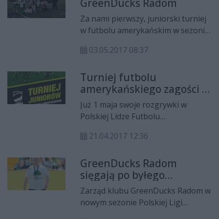
GreenDucks Radom
Za nami pierwszy, juniorski turniej
w futbolu amerykańskim w sezonie
2017 PLFAJ8. W tych rozgrywkach
03.05.2017 08:37
zadebiutował pierwszy raz w swojej
historii klubu, zespół GreenDucks
Turniej futbolu
Radom. Podopieczni Krzysztofa
amerykańskiego zagości w
Gajewskiego na inaugurację
Radomiu!
sezonu zaliczyli zwycięstwo oraz
Już 1 maja swoje rozgrywki w
porażkę.
Polskiej Lidze Futbolu
Amerykańskiego zadebiutuje
21.04.2017 12:36
juniorski zespół GreenDucks
Radom. - To będzie dla nas
GreenDucks Radom
historyczna chwila - podkreśla
sięgają po byłego
zarząd klubu Zielonych Kaczorów.
szkoleniowca!
Zarząd klubu GreenDucks Radom w
nowym sezonie Polskiej Ligi
Futbolu Amerykańskiego, podjął