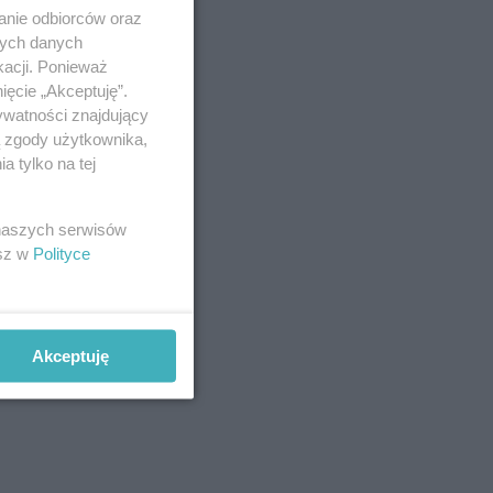
anie odbiorców oraz
nych danych
kacji. Ponieważ
ięcie „Akceptuję”.
ywatności znajdujący
ą zgody użytkownika,
 tylko na tej
 naszych serwisów
esz w
Polityce
Akceptuję