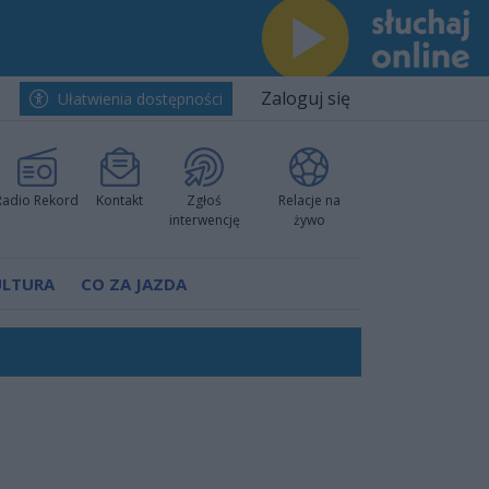
Zaloguj się
Ułatwienia dostępności
Radio Rekord
Kontakt
Zgłoś
Relacje na
interwencję
żywo
ULTURA
CO ZA JAZDA
ano umowę
Polski
 decyzję prokuratury
ów pokazali klasę
worzyć nową sportową tradycję"
ruchu