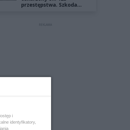
przestępstwa. Szkoda
wyceniona na ponad milion
złotych
REKLAMA
ostęp i
lne identyfikatory,
iania