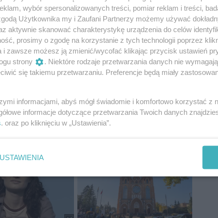
klam, wybór spersonalizowanych treści, pomiar reklam i treści, bad
 zgodą Użytkownika my i Zaufani Partnerzy możemy używać dokład
az aktywnie skanować charakterystykę urządzenia do celów identyfi
ść, prosimy o zgodę na korzystanie z tych technologii poprzez klikn
a i zawsze możesz ją zmienić/wycofać klikając przycisk ustawień pr
ogu strony
. Niektóre rodzaje przetwarzania danych nie wymagaj
iwić się takiemu przetwarzaniu. Preferencje będą miały zastosowania
szymi informacjami, abyś mógł świadomie i komfortowo korzystać z
gółowe informacje dotyczące przetwarzania Twoich danych znajdzi
s
. oraz po kliknięciu w „Ustawienia”.
USTAWIENIA