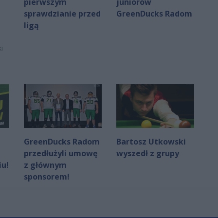
pierwszym
juniorów
sprawdzianie przed
GreenDucks Radom
ligą
i
GreenDucks Radom
Bartosz Utkowski
przedłużyli umowę
wyszedł z grupy
iu!
z głównym
sponsorem!