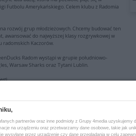
 Ligi Futbolu Amerykańskiego. Celem klubu z Radomia
ż na rozwój grup młodzieżowych. Chcemy budować ten
 lat, awansować do najwyższej klasy rozgrywkowej w
bu radomskich Kaczorów.
eenDucks Radom wystąpi w grupie południowo-
les, Warsaw Sharks oraz Tytani Lublin.
ert)
niku,
fanych partnerów oraz inne podmioty z Grupy 4media uzyskujemy d
cje na urządzeniu oraz przetwarzamy dane osobowe, takie jak unika
je wysyłane przez urządzenie czy dane przeglądania w celu zapewn