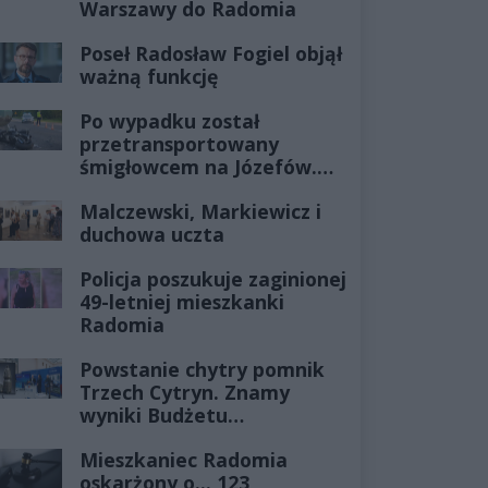
Warszawy do Radomia
Poseł Radosław Fogiel objął
ważną funkcję
Po wypadku został
przetransportowany
śmigłowcem na Józefów.
Historia mrozi krew w
Malczewski, Markiewicz i
żyłach
duchowa uczta
Policja poszukuje zaginionej
49-letniej mieszkanki
Radomia
Powstanie chytry pomnik
Trzech Cytryn. Znamy
wyniki Budżetu
Obywatelskiego 2027
Mieszkaniec Radomia
oskarżony o... 123