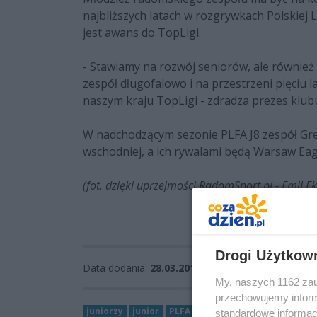
najbliższych latach w rozgrywkach Polskiej
jest awans do TopLigi.
- Stawiamy na rozwój seniorów, ale równie
zespół długofalowo i na przestrzeni pięciu
naszym kraju TopLigi - zdradza prezes klu
W nadchodzącym sezonie PLFA J8 zespół Gr
wschodniej, a ich rywalami będą Warsaw Eag
(fot. dzięki uprzejmości RadomSport.pl - Emil Ek
Drogi Użytkow
Data dodania:
28.03.2017 09:31
My, naszych 1162 zau
przechowujemy informa
juniorzy
junior
PLFA II
standardowe informac