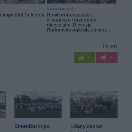
Oceń
0
0
GreenDucks po
Udany debiut