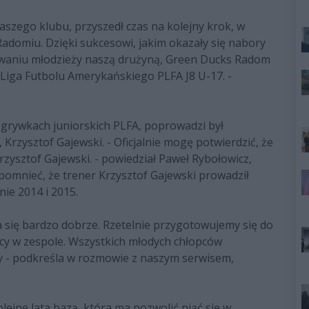
naszego klubu, przyszedł czas na kolejny krok, w
domiu. Dzięki sukcesowi, jakim okazały się nabory
sowaniu młodzieży naszą drużyną, Green Ducks Radom
 Liga Futbolu Amerykańskiego PLFA J8 U-17. -
zgrywkach juniorskich PLFA, poprowadzi był
rzysztof Gajewski. - Oficjalnie mogę potwierdzić, że
ysztof Gajewski. - powiedział Paweł Rybołowicz,
mnieć, że trener Krzysztof Gajewski prowadził
ie 2014 i 2015.
 się bardzo dobrze. Rzetelnie przygotowujemy się do
acy w zespole. Wszystkich młodych chłopców
y - podkreśla w rozmowie z naszym serwisem,
ejne lata bazą, która ma pozwolić piąć się w