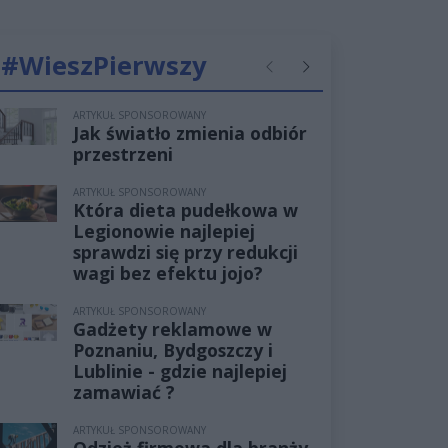
#WieszPierwszy
Poprzednie
Następne
ARTYKUŁ SPONSOROWANY
Jak światło zmienia odbiór
przestrzeni
ARTYKUŁ SPONSOROWANY
Która dieta pudełkowa w
Legionowie najlepiej
sprawdzi się przy redukcji
wagi bez efektu jojo?
ARTYKUŁ SPONSOROWANY
Gadżety reklamowe w
Poznaniu, Bydgoszczy i
Lublinie - gdzie najlepiej
zamawiać ?
ARTYKUŁ SPONSOROWANY
Odzież firmowa dla branży