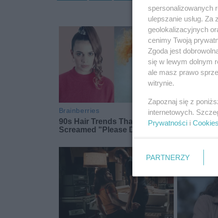
spersonalizowanych re
ulepszanie usług. Za
geolokalizacyjnych or
cenimy Twoją prywatno
Zgoda jest dobrowoln
się w lewym dolnym r
ale masz prawo sprzec
witrynie.
Zapoznaj się z poniż
internetowych. Szcze
Prywatności
i
Cookie
PARTNERZY