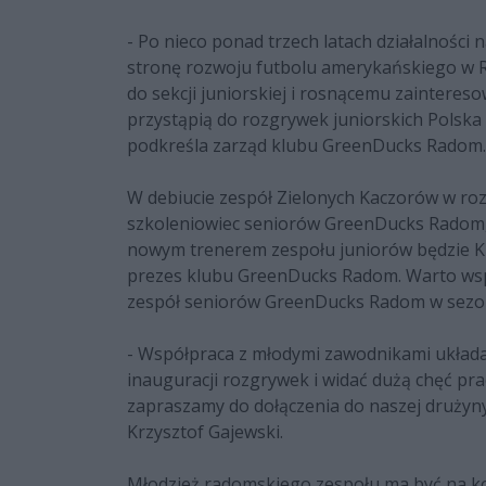
- Po nieco ponad trzech latach działalności 
stronę rozwoju futbolu amerykańskiego w Ra
do sekcji juniorskiej i rosnącemu zaintere
przystąpią do rozgrywek juniorskich Polska
podkreśla zarząd klubu GreenDucks Radom.
W debiucie zespół Zielonych Kaczorów w ro
szkoleniowiec seniorów GreenDucks Radom, K
nowym trenerem zespołu juniorów będzie Krz
prezes klubu GreenDucks Radom. Warto wspo
zespół seniorów GreenDucks Radom w sezon
- Współpraca z młodymi zawodnikami układa
inauguracji rozgrywek i widać dużą chęć pr
zapraszamy do dołączenia do naszej drużyn
Krzysztof Gajewski.
Młodzież radomskiego zespołu ma być na kol