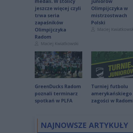
medali. W stolicy
juniorów
jeszcze więcej czyli
Olimpijczyka w
trwa seria
mistrzostwach
zapaśników
Polski
Autor artykułu:
Olimpijczyka
Maciej Kwiatkowsk
Radom
Autor artykułu:
Maciej Kwiatkowski
GreenDucks Radom
Turniej futbolu
poznali terminarz
amerykańskiego
spotkań w PLFA
zagości w Radom
NAJNOWSZE ARTYKUŁY