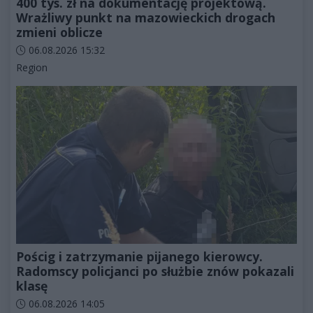
400 tys. zł na dokumentację projektową.
Wrażliwy punkt na mazowieckich drogach
zmieni oblicze
Data dodania artykułu:
06.08.2026 15:32
Kategorie artykułu:
Region
Pościg i zatrzymanie pijanego kierowcy.
Radomscy policjanci po służbie znów pokazali
klasę
Data dodania artykułu:
06.08.2026 14:05