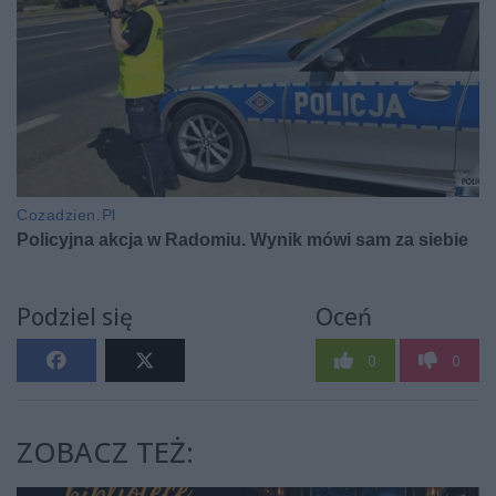
Podziel się
Oceń
0
0
ZOBACZ TEŻ: