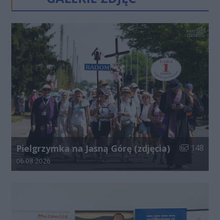
Liczba zdjęć
Pielgrzymka na Jasną Górę (zdjęcia)
148
Data dodania galerii:
06.08.2026