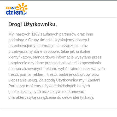
REKLAMA
Drogi Użytkowniku,
My, naszych 1162 zaufanych partnerów oraz inne
podmioty z Grupy 4media uzyskujemy dostęp i
przechowujemy informacje na urządzeniu oraz
przetwarzamy dane osobowe, takie jak unikalne
identyfikatory, standardowe informacje wysyłane przez
urządzenie czy dane przeglądania w celu zapewniania
spersonalizowanych reklam, wybór spersonalizowanych
Redakcja
Reklama
Prywatność
Praca Łódź
treści, pomiar reklam i treści, badanie odbiorców oraz
the:protocol
ulepszanie usług. Za zgodą Użytkownika my i Zaufani
Partnerzy możemy używać dokładnych danych
geolokalizacyjnych oraz aktywnie skanować
charakterystykę urządzenia do celów identyfikacji.
Ponieważ cenimy Twoją prywatność, prosimy o zgodę na
Szukaj
korzystanie z tych technologii poprzez kliknięcie
„Akceptuję”. Zgoda jest dobrowolna i zawsze możesz ją