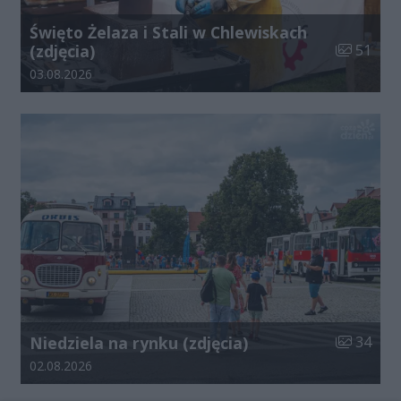
Święto Żelaza i Stali w Chlewiskach
Liczba zdj
(zdjęcia)
51
Data dodania galerii:
03.08.2026
Liczba zdj
Niedziela na rynku (zdjęcia)
34
Data dodania galerii:
02.08.2026