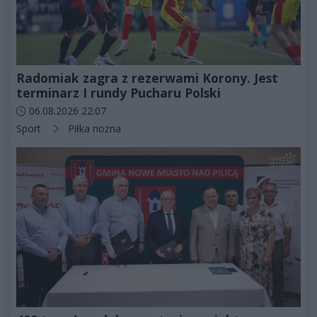
Radomiak zagra z rezerwami Korony. Jest
terminarz I rundy Pucharu Polski
Data dodania artykułu:
06.08.2026 22:07
Kategorie artykułu:
Sport
Piłka nożna