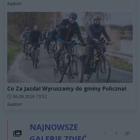
Kategorie artykułu:
Radom
Co Za Jazda! Wyruszamy do gminy Policzna!
Data dodania artykułu:
06.08.2026 13:52
Kategorie artykułu:
Radom
NAJNOWSZE
GALERIE ZDJĘĆ
Poprzednie
Następne
Kliknij