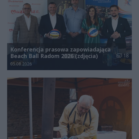
Konferencja prasowa zapowiadająca
Liczba zdj
Beach Ball Radom 2026 (zdjęcia)
18
Data dodania galerii:
05.08.2026