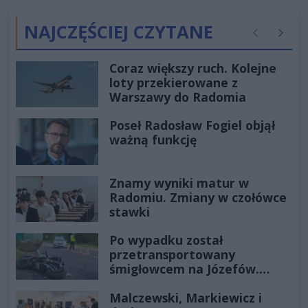
NAJCZĘŚCIEJ CZYTANE
Poprzednie
Następ
Coraz większy ruch. Kolejne
loty przekierowane z
Warszawy do Radomia
Poseł Radosław Fogiel objął
ważną funkcję
Znamy wyniki matur w
Radomiu. Zmiany w czołówce
stawki
Po wypadku został
przetransportowany
śmigłowcem na Józefów.
Historia mrozi krew w żyłach
Malczewski, Markiewicz i