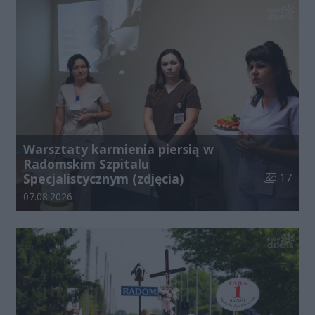
Warsztaty karmienia piersią w
Radomskim Szpitalu
Liczba zdj
Specjalistycznym (zdjęcia)
17
Data dodania galerii:
07.08.2026