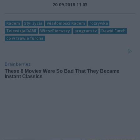
20.09.2018 11:03
Radom
Styl życia
wiadomości Radom
rozrywka
Telewizja DAMI
WieszPierwszy
program tv
Dawid Furch
co w trawie furcha