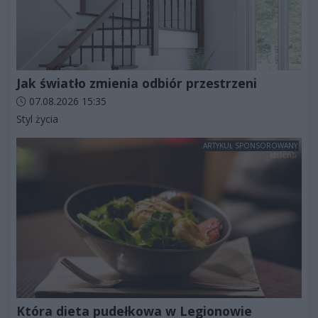
Jak światło zmienia odbiór przestrzeni
Data dodania artykułu:
07.08.2026 15:35
Kategorie artykułu:
Styl życia
ARTYKUŁ SPONSOROWANY
Która dieta pudełkowa w Legionowie