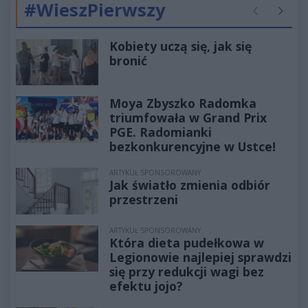
#WieszPierwszy
Poprzednie
Następ
Kobiety uczą się, jak się
bronić
Moya Zbyszko Radomka
triumfowała w Grand Prix
PGE. Radomianki
bezkonkurencyjne w Ustce!
ARTYKUŁ SPONSOROWANY
Jak światło zmienia odbiór
przestrzeni
ARTYKUŁ SPONSOROWANY
Która dieta pudełkowa w
Legionowie najlepiej sprawdzi
się przy redukcji wagi bez
efektu jojo?