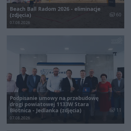
Beach Ball Radom 2026 - eliminacje
Liczba zdj
(zdjęcia)
60
Data dodania galerii:
07.08.2026
Podpisanie umowy na przebudowę
drogi powiatowej 1133W Stara
Liczba zdj
Błotnica - Jedlanka (zdjęcia)
11
Data dodania galerii:
07.08.2026