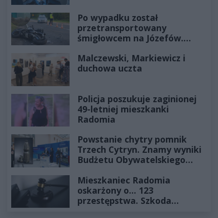
Po wypadku został
przetransportowany
śmigłowcem na Józefów.
Historia mrozi krew w żyłach
Malczewski, Markiewicz i
duchowa uczta
Policja poszukuje zaginionej
49-letniej mieszkanki
Radomia
Powstanie chytry pomnik
Trzech Cytryn. Znamy wyniki
Budżetu Obywatelskiego
2027
Mieszkaniec Radomia
oskarżony o... 123
przestępstwa. Szkoda
wyceniona na ponad milion