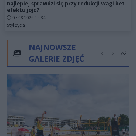
najlepiej sprawdzi się przy redukcji wagi bez
efektu jojo?
Data dodania artykułu:
07.08.2026 15:34
Kategorie artykułu:
Styl życia
NAJNOWSZE
GALERIE ZDJĘĆ
Poprzednie
Następne
Kliknij