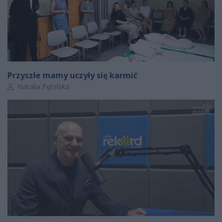
Przyszłe mamy uczyły się karmić
Autor artykułu:
Natalia Pętelska