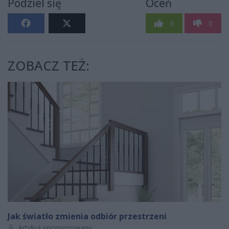
Podziel się
Oceń
0
0
ZOBACZ TEŻ:
Jak światło zmienia odbiór przestrzeni
Autor artykułu:
Artykuł sponsorowany