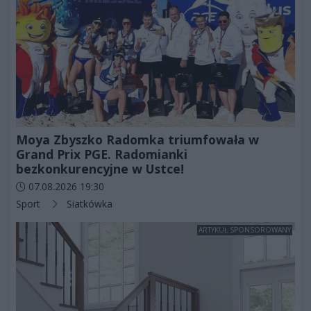
Moya Zbyszko Radomka triumfowała w
Grand Prix PGE. Radomianki
bezkonkurencyjne w Ustce!
Data dodania artykułu:
07.08.2026 19:30
Kategorie artykułu:
Sport
Siatkówka
ARTYKUŁ SPONSOROWANY