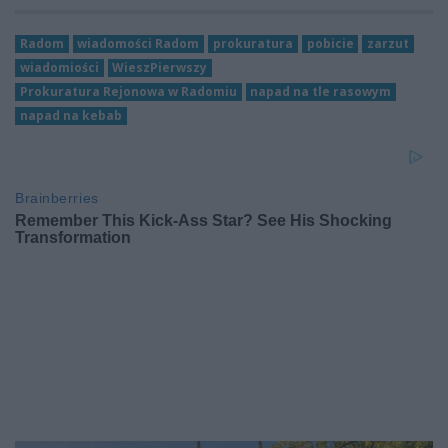
Radom
wiadomości Radom
prokuratura
pobicie
zarzut
wiadomiości
WieszPierwszy
Prokuratura Rejonowa w Radomiu
napad na tle rasowym
napad na kebab