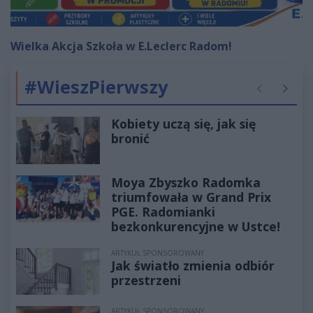
Wielka Akcja Szkoła w E.Leclerc Radom!
#WieszPierwszy
Poprzednie
Następ
Kobiety uczą się, jak się
bronić
Moya Zbyszko Radomka
triumfowała w Grand Prix
PGE. Radomianki
bezkonkurencyjne w Ustce!
ARTYKUŁ SPONSOROWANY
Jak światło zmienia odbiór
przestrzeni
ARTYKUŁ SPONSOROWANY