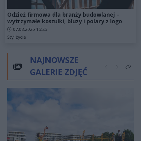
Odzież firmowa dla branży budowlanej –
wytrzymałe koszulki, bluzy i polary z logo
Data dodania artykułu:
07.08.2026 15:25
Kategorie artykułu:
Styl życia
NAJNOWSZE
GALERIE ZDJĘĆ
Poprzednie
Następne
Kliknij