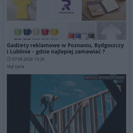
Gadżety reklamowe w Poznaniu, Bydgoszczy
i Lublinie - gdzie najlepiej zamawiać ?
Data dodania artykułu:
07.08.2026 15:26
Kategorie artykułu:
Styl życia
ARTYKUŁ SPONSOROWANY