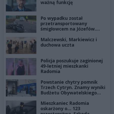
ważną funkcję
Po wypadku został
przetransportowany
śmigłowcem na Józefów.
Historia mrozi krew w żyłach
Malczewski, Markiewicz i
duchowa uczta
Policja poszukuje zaginionej
49-letniej mieszkanki
Radomia
Powstanie chytry pomnik
Trzech Cytryn. Znamy wyniki
Budżetu Obywatelskiego
2027
Mieszkaniec Radomia
oskarżony o... 123
przestępstwa. Szkoda