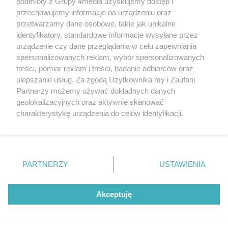
podmioty z Grupy 4media uzyskujemy dostęp i
przechowujemy informacje na urządzeniu oraz
przetwarzamy dane osobowe, takie jak unikalne
identyfikatory, standardowe informacje wysyłane przez
urządzenie czy dane przeglądania w celu zapewniania
spersonalizowanych reklam, wybór spersonalizowanych
treści, pomiar reklam i treści, badanie odbiorców oraz
ulepszanie usług. Za zgodą Użytkownika my i Zaufani
Liczba zdjęć
Pielgrzymka na Jasną Górę (zdjęcia)
148
Partnerzy możemy używać dokładnych danych
Data dodania galerii:
06.08.2026
geolokalizacyjnych oraz aktywnie skanować
charakterystykę urządzenia do celów identyfikacji.
Ponieważ cenimy Twoją prywatność, prosimy o zgodę na
korzystanie z tych technologii poprzez kliknięcie
„Akceptuję”. Zgoda jest dobrowolna i zawsze możesz ją
REKLAMA
zmienić/wycofać klikając przycisk ustawień prywatności
PARTNERZY
USTAWIENIA
znajdujący się w lewym dolnym rogu strony
. Niektóre
rodzaje przetwarzania danych nie wymagają zgody
użytkownika, ale masz prawo sprzeciwić się takiemu
Akceptuję
przetwarzaniu. Preferencje będą miały zastosowania tylko
na tej witrynie.