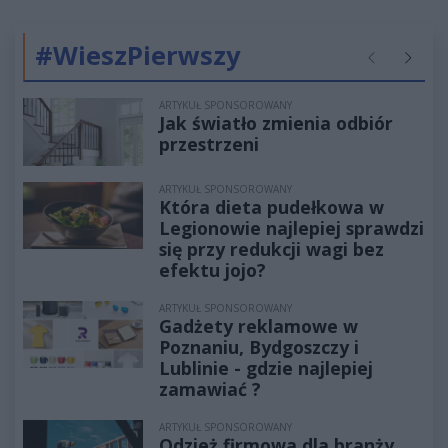
#WieszPierwszy
Poprzednie
Następ
ARTYKUŁ SPONSOROWANY
Jak światło zmienia odbiór
przestrzeni
ARTYKUŁ SPONSOROWANY
Która dieta pudełkowa w
Legionowie najlepiej sprawdzi
się przy redukcji wagi bez
efektu jojo?
ARTYKUŁ SPONSOROWANY
Gadżety reklamowe w
Poznaniu, Bydgoszczy i
Lublinie - gdzie najlepiej
zamawiać ?
ARTYKUŁ SPONSOROWANY
Odzież firmowa dla branży