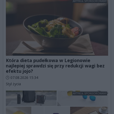
ARTYKUŁ SPONSOROWANY
Która dieta pudełkowa w Legionowie
najlepiej sprawdzi się przy redukcji wagi bez
efektu jojo?
Data dodania artykułu:
07.08.2026 15:34
Kategorie artykułu:
Styl życia
ARTYKUŁ SPONSOROWANY