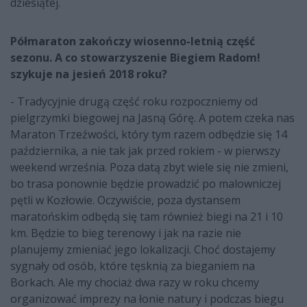
dziesiątej.
Półmaraton zakończy wiosenno-letnią część
sezonu. A co stowarzyszenie Biegiem Radom!
szykuje na jesień 2018 roku?
- Tradycyjnie drugą część roku rozpoczniemy od
pielgrzymki biegowej na Jasną Górę. A potem czeka nas
Maraton Trzeźwości, który tym razem odbędzie się 14
października, a nie tak jak przed rokiem - w pierwszy
weekend września. Poza datą zbyt wiele się nie zmieni,
bo trasa ponownie będzie prowadzić po malowniczej
pętli w Kozłowie. Oczywiście, poza dystansem
maratońskim odbędą się tam również biegi na 21 i 10
km. Będzie to bieg terenowy i jak na razie nie
planujemy zmieniać jego lokalizacji. Choć dostajemy
sygnały od osób, które tęsknią za bieganiem na
Borkach. Ale my chociaż dwa razy w roku chcemy
organizować imprezy na łonie natury i podczas biegu