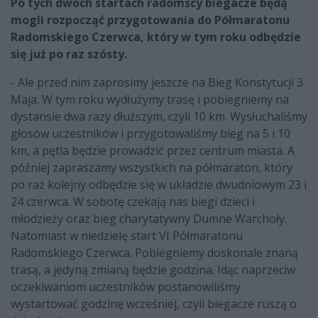
Po tych dwóch startach radomscy biegacze będą
mogli rozpocząć przygotowania do Półmaratonu
Radomskiego Czerwca, który w tym roku odbędzie
się już po raz szósty.
- Ale przed nim zaprosimy jeszcze na Bieg Konstytucji 3
Maja. W tym roku wydłużymy trasę i pobiegniemy na
dystansie dwa razy dłuższym, czyli 10 km. Wysłuchaliśmy
głosów uczestników i przygotowaliśmy bieg na 5 i 10
km, a pętla będzie prowadzić przez centrum miasta. A
później zapraszamy wszystkich na półmaraton, który
po raz kolejny odbędzie się w układzie dwudniowym 23 i
24 czerwca. W sobotę czekają nas biegi dzieci i
młodzieży oraz bieg charytatywny Dumne Warchoły.
Natomiast w niedzielę start VI Półmaratonu
Radomskiego Czerwca. Pobiegniemy doskonale znaną
trasą, a jedyną zmianą będzie godzina. Idąc naprzeciw
oczekiwaniom uczestników postanowiliśmy
wystartować godzinę wcześniej, czyli biegacze ruszą o