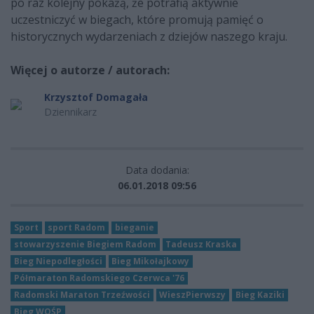
po raz kolejny pokażą, że potrafią aktywnie
uczestniczyć w biegach, które promują pamięć o
historycznych wydarzeniach z dziejów naszego kraju.
Więcej o autorze / autorach:
Krzysztof Domagała
Dziennikarz
Data dodania:
06.01.2018 09:56
Sport
sport Radom
bieganie
stowarzyszenie Biegiem Radom
Tadeusz Kraska
Bieg Niepodległości
Bieg Mikołajkowy
Półmaraton Radomskiego Czerwca '76
Radomski Maraton Trzeźwości
WieszPierwszy
Bieg Kaziki
Bieg WOŚP