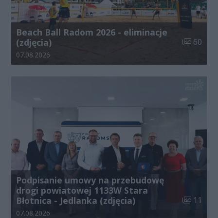
Beach Ball Radom 2026 - eliminacje
Liczba zdj
(zdjęcia)
60
Data dodania galerii:
07.08.2026
Podpisanie umowy na przebudowę
drogi powiatowej 1133W Stara
Liczba zdj
Błotnica - Jedlanka (zdjęcia)
11
Data dodania galerii:
07.08.2026