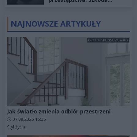
wyceniona na ponad milion
złotych
NAJNOWSZE ARTYKUŁY
ARTYKUŁ SPONSOROWANY
Jak światło zmienia odbiór przestrzeni
Data dodania artykułu:
07.08.2026 15:35
Kategorie artykułu:
Styl życia