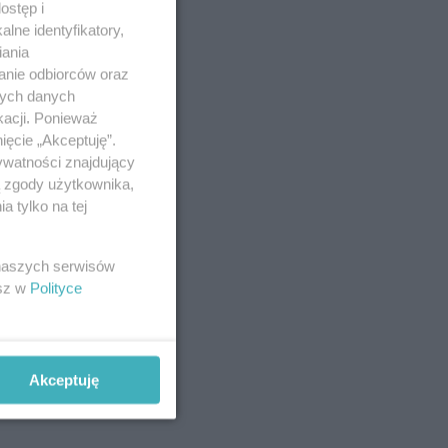
ostęp i
lne identyfikatory,
iania
anie odbiorców oraz
nych danych
kacji. Ponieważ
ięcie „Akceptuję”.
ywatności znajdujący
ą zgody użytkownika,
 tylko na tej
 naszych serwisów
esz w
Polityce
Akceptuję