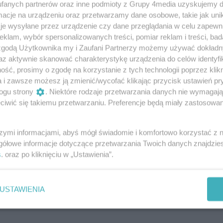
raton Radomskiego Czerwca czy Bieg
fanych partnerów oraz inne podmioty z Grupy 4media uzyskujemy d
i kiedy w Radomiu będzie można
cje na urządzeniu oraz przetwarzamy dane osobowe, takie jak unika
18 roku!
je wysyłane przez urządzenie czy dane przeglądania w celu zapewn
ką, prezesem stowarzyszenia Biegiem Radom!
klam, wybór spersonalizowanych treści, pomiar reklam i treści, bad
f Domagała.
 zgodą Użytkownika my i Zaufani Partnerzy możemy używać dokład
az aktywnie skanować charakterystykę urządzenia do celów identyfi
ść, prosimy o zgodę na korzystanie z tych technologii poprzez klikn
a i zawsze możesz ją zmienić/wycofać klikając przycisk ustawień pr
czka na sportowo
ogu strony
. Niektóre rodzaje przetwarzania danych nie wymagaj
iwić się takiemu przetwarzaniu. Preferencje będą miały zastosowania
bliża się kolejna Szlachta Paczka. W tym roku
ę można będzie wesprzeć w aktywny sposób - biorąc
 Mikołajkowym.
szymi informacjami, abyś mógł świadomie i komfortowo korzystać z
gółowe informacje dotyczące przetwarzania Twoich danych znajdzi
s
. oraz po kliknięciu w „Ustawienia”.
kowy przed nami
 pozostało do kolejnej edycji Biegu Mikołajkowego . W
USTAWIENIA
ę 4 grudnia,tradycyjnie już - Stowarzyszenie „Biegiem
e ostatnią tegoroczną imprezę biegową, połączoną z
 na rzecz Szlachetnej Paczki.