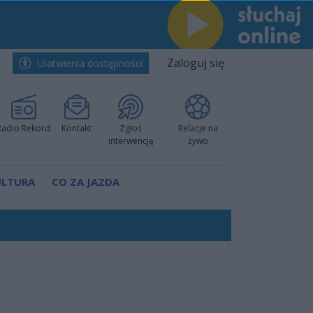
Zaloguj się
Ułatwienia dostępności
Radio Rekord
Kontakt
Zgłoś
Relacje na
interwencję
żywo
ULTURA
CO ZA JAZDA
nkurencyjne w Ustce!
ano umowę
Polski
 decyzję prokuratury
ów pokazali klasę
worzyć nową sportową tradycję"
ruchu