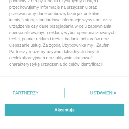
podmioty z Grupy 4media uzyskujemy dostęp i
przechowujemy informacje na urządzeniu oraz
przetwarzamy dane osobowe, takie jak unikalne
identyfikatory, standardowe informacje wysyłane przez
urządzenie czy dane przeglądania w celu zapewniania
Co Za Jazda Policzna - Część II
spersonalizowanych reklam, wybór spersonalizowanych
Liczba zdj
(zdjęcia)
80
treści, pomiar reklam i treści, badanie odbiorców oraz
Data dodania galerii:
09.08.2026
ulepszanie usług. Za zgodą Użytkownika my i Zaufani
Partnerzy możemy używać dokładnych danych
geolokalizacyjnych oraz aktywnie skanować
charakterystykę urządzenia do celów identyfikacji.
Ponieważ cenimy Twoją prywatność, prosimy o zgodę na
REKLAMA
korzystanie z tych technologii poprzez kliknięcie
„Akceptuję”. Zgoda jest dobrowolna i zawsze możesz ją
zmienić/wycofać klikając przycisk ustawień prywatności
PARTNERZY
USTAWIENIA
znajdujący się w lewym dolnym rogu strony
. Niektóre
rodzaje przetwarzania danych nie wymagają zgody
użytkownika, ale masz prawo sprzeciwić się takiemu
Akceptuję
przetwarzaniu. Preferencje będą miały zastosowania tylko
na tej witrynie.