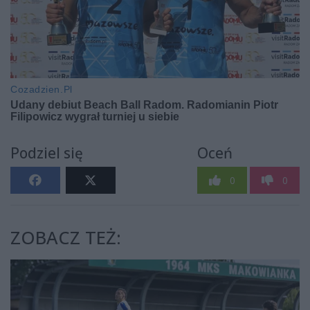
Podziel się
Oceń
0
0
ZOBACZ TEŻ: