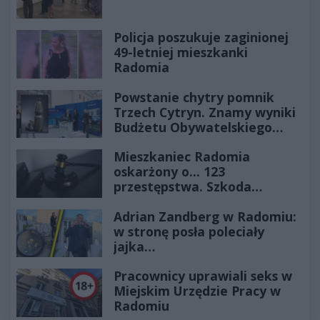
Policja poszukuje zaginionej
49-letniej mieszkanki
Radomia
Powstanie chytry pomnik
Trzech Cytryn. Znamy wyniki
Budżetu Obywatelskiego
2027
Mieszkaniec Radomia
oskarżony o... 123
przestępstwa. Szkoda
wyceniona na ponad milion
Adrian Zandberg w Radomiu:
złotych
w stronę posła poleciały
jajka…
Pracownicy uprawiali seks w
Miejskim Urzędzie Pracy w
Radomiu