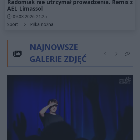
Radomiak nie utrzymał prowadzenia. Remis z
AEL Limassol
Data dodania artykułu:
09.08.2026 21:25
Kategorie artykułu:
Sport
Piłka nożna
NAJNOWSZE
GALERIE ZDJĘĆ
Poprzednie
Następne
Kliknij