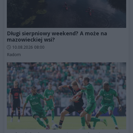
Długi sierpniowy weekend? A może na
mazowieckiej wsi?
Data dodania artykułu:
10.08.2026 08:00
Kategorie artykułu:
Radom