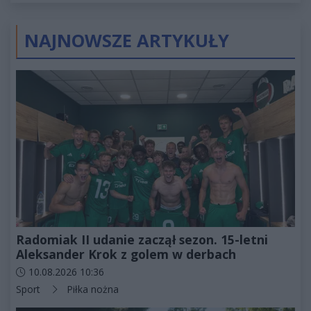
NAJNOWSZE ARTYKUŁY
Radomiak II udanie zaczął sezon. 15-letni
Aleksander Krok z golem w derbach
Data dodania artykułu:
10.08.2026 10:36
Kategorie artykułu:
Sport
Piłka nożna