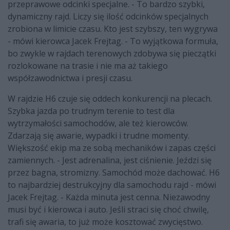
przeprawowe odcinki specjalne. - To bardzo szybki,
dynamiczny rajd. Liczy się ilość odcinków specjalnych
zrobiona w limicie czasu. Kto jest szybszy, ten wygrywa
- mówi kierowca Jacek Frejtag. - To wyjątkowa formuła,
bo zwykle w rajdach terenowych zdobywa się pieczątki
rozlokowane na trasie i nie ma aż takiego
współzawodnictwa i presji czasu.
W rajdzie H6 czuje się oddech konkurencji na plecach.
Szybka jazda po trudnym terenie to test dla
wytrzymałości samochodów, ale też kierowców.
Zdarzają się awarie, wypadki i trudne momenty.
Większość ekip ma ze sobą mechaników i zapas części
zamiennych. - Jest adrenalina, jest ciśnienie. Jeździ się
przez bagna, stromizny. Samochód może dachować. H6
to najbardziej destrukcyjny dla samochodu rajd - mówi
Jacek Frejtag. - Każda minuta jest cenna. Niezawodny
musi być i kierowca i auto. Jeśli straci się choć chwilę,
trafi się awaria, to już może kosztować zwycięstwo.