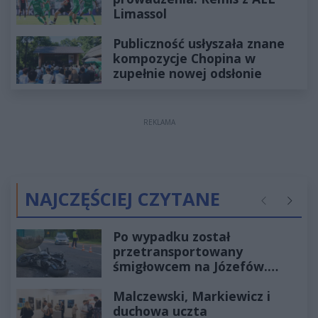
Limassol
Publiczność usłyszała znane
kompozycje Chopina w
zupełnie nowej odsłonie
REKLAMA
NAJCZĘŚCIEJ CZYTANE
Poprzednie
Następ
Po wypadku został
przetransportowany
śmigłowcem na Józefów.
Historia mrozi krew w żyłach
Malczewski, Markiewicz i
duchowa uczta