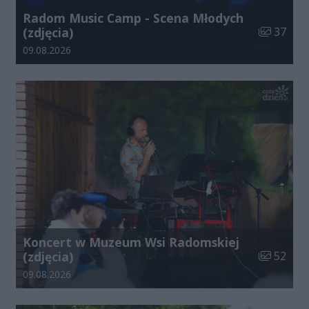
Radom Music Camp - Scena Młodych
Liczba zdj
(zdjęcia)
37
Data dodania galerii:
09.08.2026
Koncert w Muzeum Wsi Radomskiej
Liczba zdj
(zdjęcia)
52
Data dodania galerii:
09.08.2026