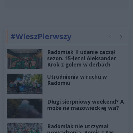
#WieszPierwszy
Poprzednie
Następ
Radomiak II udanie zaczął
sezon. 15-letni Aleksander
Krok z golem w derbach
Utrudnienia w ruchu w
Radomiu
Długi sierpniowy weekend? A
może na mazowieckiej wsi?
Radomiak nie utrzymał
prowadzenia. Remis z AEL