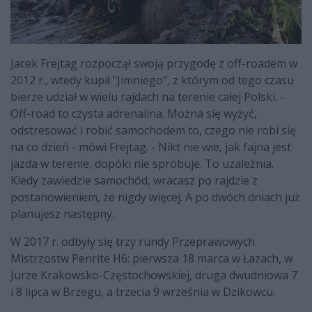
Jacek Frejtag rozpoczął swoją przygodę z off-roadem w
2012 r., wtedy kupił "Jimniego", z którym od tego czasu
bierze udział w wielu rajdach na terenie całej Polski. -
Off-road to czysta adrenalina. Można się wyżyć,
odstresować i robić samochodem to, czego nie robi się
na co dzień - mówi Frejtag. - Nikt nie wie, jak fajna jest
jazda w terenie, dopóki nie spróbuje. To uzależnia.
Kiedy zawiedzie samochód, wracasz po rajdzie z
postanowieniem, że nigdy więcej. A po dwóch dniach już
planujesz następny.
W 2017 r. odbyły się trzy rundy Przeprawowych
Mistrzostw Penrite H6: pierwsza 18 marca w Łazach, w
Jurze Krakowsko-Częstochowskiej, druga dwudniowa 7
i 8 lipca w Brzegu, a trzecia 9 września w Dzikowcu.