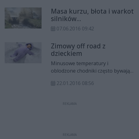
Cel - pomoc dla półtorarocznego
Masa kurzu, błota i warkot
Krzysia chorego na EB.
silników...
07.06.2016 09:42
Zimowy off road z
dzieckiem
Minusowe temperatury i
oblodzone chodniki często bywają
dla młodych rodziców przeszkodą w
22.01.2016 08:56
spacerach z dzieckiem. Dla zdrowia
malucha istotne jest jednak, żeby
miał kontakt ze świeżym
REKLAMA
powietrzem także zimą. Na
szczęście do spacerów podczas
zimowej aury można się
odpowiednio przygotować. Bardzo
REKLAMA
istotną kwestią jest wybór wózka,