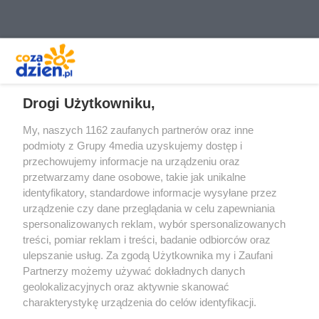
który zapewni poczucie
bezpieczeństwa zarówno dziecku,
jak i rodzicom
REKLAMA
Drogi Użytkowniku,
My, naszych 1162 zaufanych partnerów oraz inne
podmioty z Grupy 4media uzyskujemy dostęp i
przechowujemy informacje na urządzeniu oraz
przetwarzamy dane osobowe, takie jak unikalne
identyfikatory, standardowe informacje wysyłane przez
urządzenie czy dane przeglądania w celu zapewniania
spersonalizowanych reklam, wybór spersonalizowanych
Redakcja
Reklama
Prywatność
Praca Łódź
treści, pomiar reklam i treści, badanie odbiorców oraz
the:protocol
ulepszanie usług. Za zgodą Użytkownika my i Zaufani
Partnerzy możemy używać dokładnych danych
geolokalizacyjnych oraz aktywnie skanować
charakterystykę urządzenia do celów identyfikacji.
Ponieważ cenimy Twoją prywatność, prosimy o zgodę na