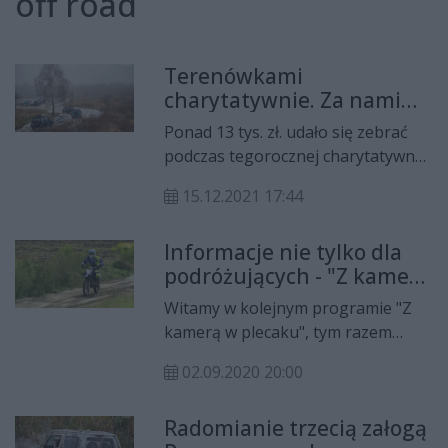
off road
Terenówkami
charytatywnie. Za nami
OTI Choinka 2021
Ponad 13 tys. zł. udało się zebrać
podczas tegorocznej charytatywnej
Ogólnopolskiej Terenowej
15.12.2021 17:44
Integracji Choinka - w skrócie OTI.
W tym roku rajd współorganizowali
Informacje nie tylko dla
Team 4x4 Radom i Wkręceni 4x4.
podróżujących - "Z kamerą
Pieniądze trafią do podopiecznych
w plecaku"
Młodzieżowego Ośrodka
Witamy w kolejnym programie "Z
Wychowawczego w Wierzbicy.
kamerą w plecaku", tym razem
jedziemy do miejsca idealnego
02.09.2020 20:00
zarówno dla miłośników potężnych
dawek adrenaliny, ale również tych,
Radomianie trzecią załogą
którzy chcieliby zrealizować swoje