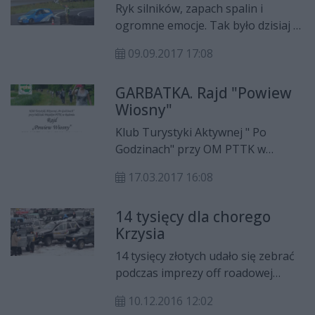
Ryk silników, zapach spalin i
ogromne emocje. Tak było dzisiaj (9
września) na torze radomskiego
09.09.2017 17:08
automobilklubu. Odbyła się tam I
seria Pucharu Radomia – Mistrz
GARBATKA. Rajd "Powiew
Kierownicy 2017.
Wiosny"
Klub Turystyki Aktywnej " Po
Godzinach" przy OM PTTK w
Radomiu zaprasza do udziału w
17.03.2017 16:08
Rajdzie "Powiew Wiosny", który
odbędzie się w niedzielę 19 marca
14 tysięcy dla chorego
2017 roku na trasie Garbatka -
Krzysia
Letnisko PKP – rezerwat Krępiec –
Molendy: Cmentarz I wojny
14 tysięcy złotych udało się zebrać
światowej, – Babki, – Mauzoleum
podczas imprezy off roadowej
Legionistów I Brygady – Żytkowice
zorganizowanej w niedzielę na
PKP – trasa ok. 12km.
10.12.2016 12:02
Koniówce. Pieniądze zostaną