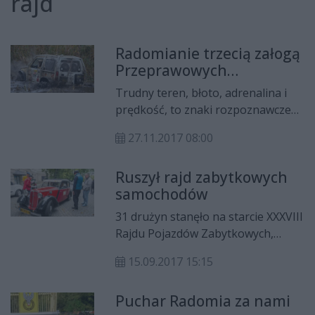
rajd
Radomianie trzecią załogą
Przeprawowych
Mistrzostw Polski H6
Trudny teren, błoto, adrenalina i
prędkość, to znaki rozpoznawcze
Przeprawowych Mistrzostw H6. W
27.11.2017 08:00
jednym z najtrudniejszych i
najbardziej prestiżowych rajdów, w
Ruszył rajd zabytkowych
którym rywalizują najlepsze załogi
samochodów
off-roadowe w kraju, radomianie
zajęli trzecie miejsce w klasyfikacji
31 drużyn stanęło na starcie XXXVIII
generalnej. Kierowca Jacek Frejtag z
Rajdu Pojazdów Zabytkowych,
klubu off-roadowego Team 4x4
w Radomiu . Jest to ostatnia runda
Radom i pilot Marcin Góra jechali w
15.09.2017 15:15
Mistrzostw Polski.
klasie Challenge samochodem na
bazie suzuki jimny.
Puchar Radomia za nami