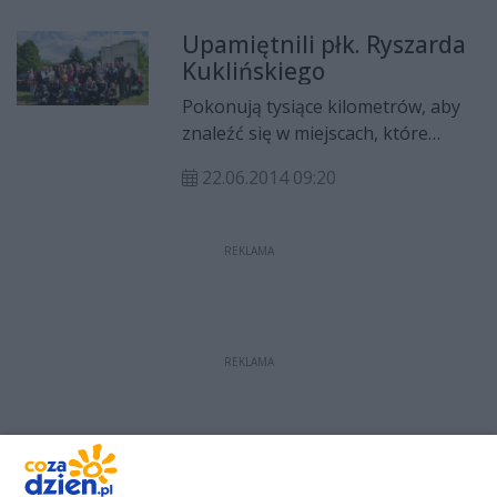
starcie pojawi się wiele
Upamiętnili płk. Ryszarda
zabytkowych samochodów.
Kuklińskiego
Pokonują tysiące kilometrów, aby
znaleźć się w miejscach, które
zmieniły bieg historii. W miniony
22.06.2014 09:20
weekend Międzynarodowy
Motocyklowy Rajd Katyński
odwiedził ziemię radomską. W
REKLAMA
Stromcu i okolicach uczestnicy
rajdu poznawali rodzinne strony
płk. Ryszarda Kuklińskiego. Rajd był
częścią projektu artystycznego
REKLAMA
„Urodziny płk. Ryszarda
Kuklińskiego”, którego autorem
jest Robert Grudzień, muzyk,
kompozytor, honorowy obywatel
gminy Stromiec.