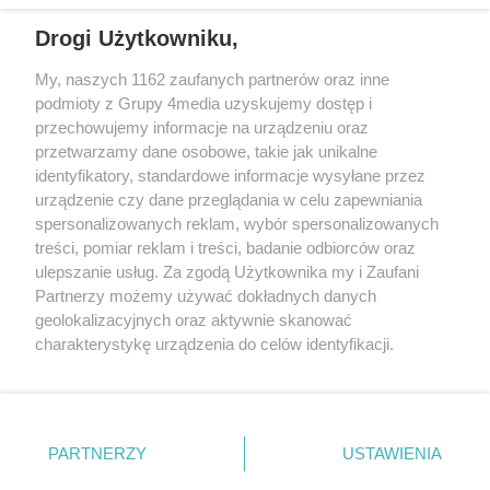
REKLAMA
Drogi Użytkowniku,
My, naszych 1162 zaufanych partnerów oraz inne
podmioty z Grupy 4media uzyskujemy dostęp i
przechowujemy informacje na urządzeniu oraz
przetwarzamy dane osobowe, takie jak unikalne
identyfikatory, standardowe informacje wysyłane przez
urządzenie czy dane przeglądania w celu zapewniania
spersonalizowanych reklam, wybór spersonalizowanych
Redakcja
Reklama
Prywatność
Praca Łódź
treści, pomiar reklam i treści, badanie odbiorców oraz
the:protocol
ulepszanie usług. Za zgodą Użytkownika my i Zaufani
Partnerzy możemy używać dokładnych danych
geolokalizacyjnych oraz aktywnie skanować
charakterystykę urządzenia do celów identyfikacji.
Ponieważ cenimy Twoją prywatność, prosimy o zgodę na
Szukaj
korzystanie z tych technologii poprzez kliknięcie
„Akceptuję”. Zgoda jest dobrowolna i zawsze możesz ją
zmienić/wycofać klikając przycisk ustawień prywatności
Facebook.com
Youtube.com
PARTNERZY
USTAWIENIA
znajdujący się w lewym dolnym rogu strony
. Niektóre
rodzaje przetwarzania danych nie wymagają zgody