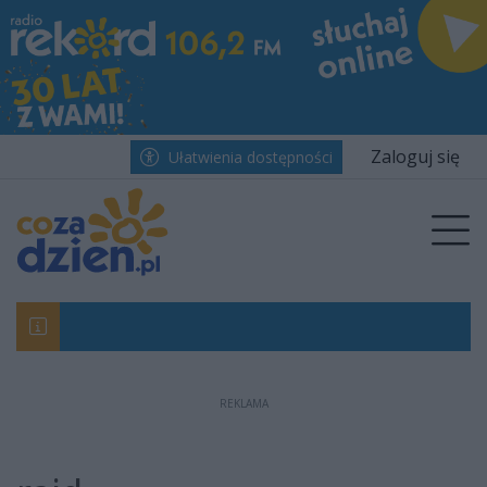
Przejdź do głównych treści
Przejdź do wyszukiwarki
Przejdź do głównego menu
menu
Zaloguj się
Ułatwienia dostępności
Prz
REKLAMA
Moya Zbyszko Radomka triumfowała w Gran
Będzie nowe rondo i rozbudowa dróg w gmi
Niszczycielska nawałnica zaatakowała Solec
Duże wyzwanie Radomiaka. Rywalem wicemis
Śledztwo umorzone. Bąkiewicz oczyszczony 
Pościg i zatrzymanie pijanego kierowcy. Ra
Beach Ball Radom 2026. Na Borkach pierwsz
Pielgrzymi z naszej diecezji wyruszają na J