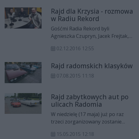
przekazane rodzinie chorego
Rajd dla Krzysia - rozmowa
Krzysia.
w Radiu Rekord
Gośćmi Radia Rekord byli
Agnieszka Czupryn, Jacek Frejtak,
Grzegorz Kołacz. Rozmawiała Aneta
02.12.2016 12:55
Pawłowska-Krać.
Rajd radomskich klasyków
07.08.2015 11:18
Rajd zabytkowych aut po
ulicach Radomia
W niedzielę (17 maja) już po raz
trzeci zorganizowany zostanie
Radomski Rajd Pojazdów
15.05.2015 12:18
Zabytkowych „Rajd Kazimierza”. Na