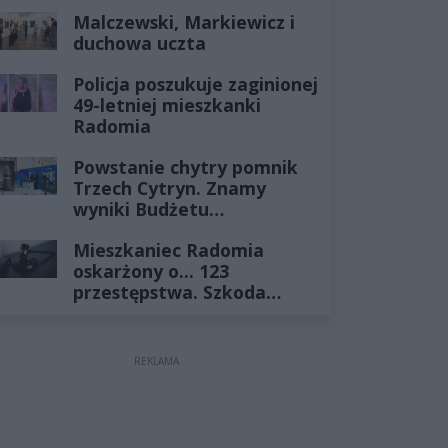
Historia mrozi krew w
Malczewski, Markiewicz i
żyłach
duchowa uczta
Policja poszukuje zaginionej
49-letniej mieszkanki
Radomia
Powstanie chytry pomnik
Trzech Cytryn. Znamy
wyniki Budżetu
Obywatelskiego 2027
Mieszkaniec Radomia
oskarżony o... 123
przestępstwa. Szkoda
wyceniona na ponad milion
złotych
REKLAMA