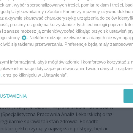
/A”?
klam, wybór spersonalizowanych treści, pomiar reklam i treści, bad
 zgodą Użytkownika my i Zaufani Partnerzy możemy używać dokład
olejną edycją najpóźniej w październiku. Uczestnicy
az aktywnie skanować charakterystykę urządzenia do celów identyfi
u wejdą ci, którzy mają niewielkie problemy
ść, prosimy o zgodę na korzystanie z tych technologii poprzez klikn
okonać. Jak tłumaczą organizatorzy, nie poszukują
a i zawsze możesz ją zmienić/wycofać klikając przycisk ustawień pr
ogu strony
. Niektóre rodzaje przetwarzania danych nie wymagaj
 wyłącznie utrata wagi.
iwić się takiemu przetwarzaniu. Preferencje będą miały zastosowania
 z cukrzycą. Chodzi nam o to, by pokazać ludziom z
ktywnie żyć, można ćwiczyć, biegać, ale trzeba tylko
szymi informacjami, abyś mógł świadomie i komfortowo korzystać z
ypomina Arkadiusz Sajnok.
gółowe informacje dotyczące przetwarzania Twoich danych znajdzi
s
. oraz po kliknięciu w „Ustawienia”.
nduszy zewnętrznych, a mógł zaistnieć tylko dzięki
wego stylu życia. Uczestników wspierali: właściciele
 Rafał Makowski i Dorota Sidorko, trenerzy – Łukasz
USTAWIENIA
wczyk z Fightsports, Konrad Kępczyński - Catering
rtowy „Precyzja Radom”, Wyższa Szkoła Handlowa w
 (Specjalistyczna Pracownia Analiz Lekarskich) oraz
 regularnie sprawdzali stan zdrowia. Ponadto
nik projektu czyniący największe postępy, będzie