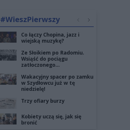
#WieszPierwszy
Poprzednie
Następne
Co łączy Chopina, jazz i
wiejską muzykę?
Ze Słoikiem po Radomiu.
Wsiąść do pociągu
zatłoczonego...
Wakacyjny spacer po zamku
w Szydłowcu już w tę
niedzielę!
Trzy ofiary burzy
Kobiety uczą się, jak się
bronić