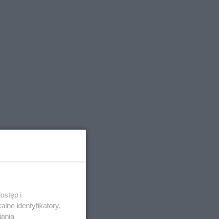
ostęp i
lne identyfikatory,
iania