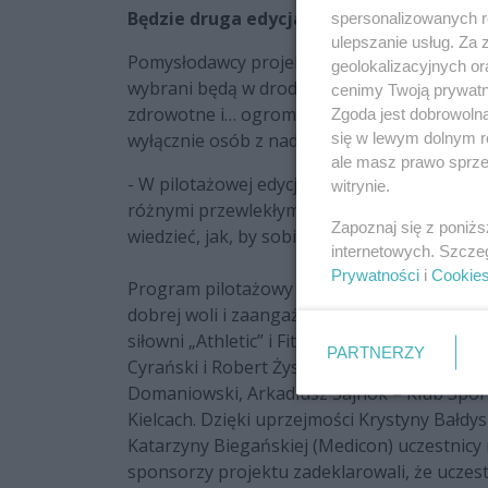
Będzie druga edycja „Zmień się na LATO
spersonalizowanych re
ulepszanie usług. Za
Pomysłodawcy projektu chcą wystartować z k
geolokalizacyjnych or
wybrani będą w drodze castingu. Do program
cenimy Twoją prywatno
zdrowotne i… ogromną determinację, by je p
Zgoda jest dobrowoln
się w lewym dolnym r
wyłącznie osób z nadwagą, bo celem nie jest
ale masz prawo sprzec
- W pilotażowej edycji mieliśmy uczestniczkę
witrynie.
różnymi przewlekłymi chorobami, że można a
Zapoznaj się z poniż
wiedzieć, jak, by sobie nie zaszkodzić – prz
internetowych. Szcze
Prywatności
i
Cookie
Program pilotażowy nie był finansowany z fu
dobrej woli i zaangażowaniu pasjonatów zdro
siłowni „Athletic” i Fitnessclubu „Relaks” –
PARTNERZY
Cyrański i Robert Żyszczyński, Jarosław Kra
Domaniowski, Arkadiusz Sajnok – Klub Spo
Kielcach. Dzięki uprzejmości Krystyny Bałdys
Katarzyny Biegańskiej (Medicon) uczestnicy
sponsorzy projektu zadeklarowali, że uczest