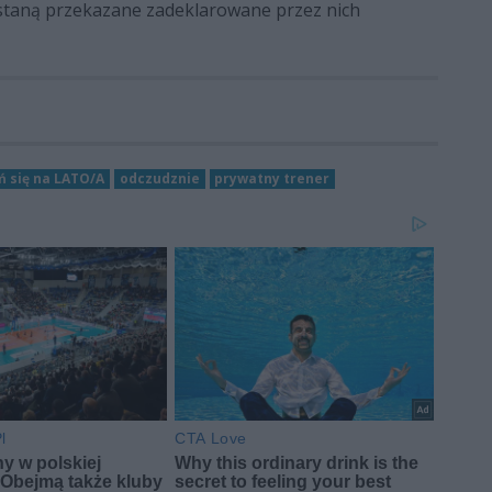
ostaną przekazane zadeklarowane przez nich
ń się na LATO/A
odczudznie
prywatny trener