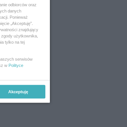
anie odbiorców oraz
nych danych
kacji. Ponieważ
ięcie „Akceptuję”.
ywatności znajdujący
ą zgody użytkownika,
 tylko na tej
 naszych serwisów
esz w
Polityce
Akceptuję