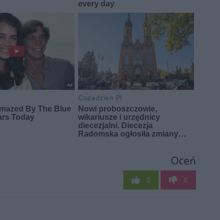
Oceń
0
0