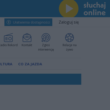
Zaloguj się
Ułatwienia dostępności
Radio Rekord
Kontakt
Zgłoś
Relacje na
interwencję
żywo
ULTURA
CO ZA JAZDA
nkurencyjne w Ustce!
ano umowę
Polski
 decyzję prokuratury
ów pokazali klasę