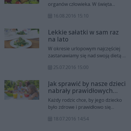
nowotworowych. Natomiast coraz
organów człowieka. W święta
więcej osób zdrowych decyduje się
dodatkowo narażamy ją na
na przejście na keto. Dlaczego?
16.08.2016 15:10
obciążenie. Dlatego, by nie cierpieć
z powodu niestrawności zadbaj o
Lekkie sałatki w sam raz
odpowiednią dietę.
na lato
W okresie urlopowym najczęściej
zastanawiamy się nad swoją dietą i
nawykami żywieniowymi. W trosce
25.07.2016 15:00
o szczupłe sylwetki postanawiamy
zdrowo się odżywiać oraz zadbać o
Jak sprawić by nasze dzieci
aktywność fizyczną. Sezonowe
nabrały prawidłowych
warzywa oraz owoce, których w tym
nawyków żywieniowych?
czasie mamy pod dostatkiem,
Każdy rodzic chce, by jego dziecko
ułatwiają dobór smacznego i
było zdrowe i prawidłowo się
niskokalorycznego menu.
rozwijało. Wymyślamy liczne
18.07.2016 14:54
sposoby na to, by zachęcić dzieci do
sięgania po zdrowe produkty, i by