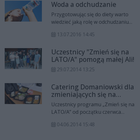
Woda a odchudzanie
zamiast kolejnego posiłku typu fast
food albo niezdrowej przekąski
Przygotowując się do diety warto
sięgnęły po marchewkę lub jabłko.
wiedzieć jaką rolę w odchudzaniu
Prosimy i przekonujemy. Ale czy
pełni woda. Czy jeśli nie chcemy
pokazujemy? A przecież dzieci
13.07.2016 14:45
chudnąć też musimy pić wodę? Czy
często uczą się przez
soki, kawa, herbata, mleko, woda
naśladownictwo, podpatrując
Uczestnicy "Zmień się na
smakowa mogą zastąpić ilość wody
rodziców i z domu wynosząc wzorce
LATO/A" pomogą małej Ali!
jaką należy wypić codzienne?
zachowań, także tych dotyczących
29.07.2014 13:25
zdrowych nawyków żywieniowych.
Catering Domaniowski dla
zmieniających się na
LATO/A
Uczestnicy programu „Zmień się na
LATO/A” od początku czerwca
codziennie otrzymują zestaw 5
04.06.2014 15:48
zbilansowanych,
pełnowartościowych i najwyższej