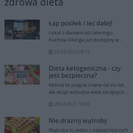
zdrowa dieta
Łap posiłek i leć dalej!
Lokal z daniami od cateringu
Kuchnia Vikinga już dostępny w
Radomiu.
25.03.2024 08:15
Dieta ketogeniczna - czy
jest bezpieczna?
Ketoza to pojęcie znane od stu lat,
ale wciąż wzbudza wiele skrajnych
emocji. W warunkach szpitalnych,
28.04.2021 10:00
ketoza kliniczna stosowana jest
m.in. jako terapia wspomagająca
Nie drażnij wątroby
przy epilepsji, chorobach
neurodegeneracyjnych i
Wątroba to jeden z najważniejszych