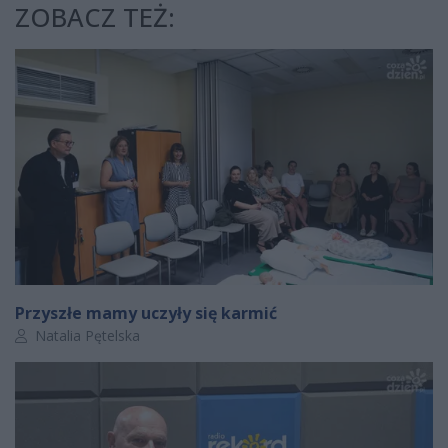
ZOBACZ TEŻ:
Przyszłe mamy uczyły się karmić
Autor artykułu:
Natalia Pętelska