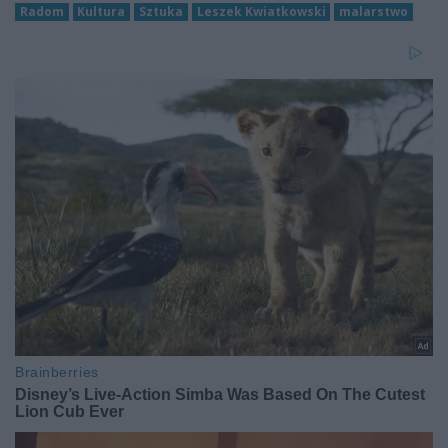
Radom
Kultura
Sztuka
Leszek Kwiatkowski
malarstwo