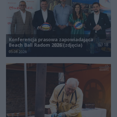
Konferencja prasowa zapowiadająca
Liczba zdj
Beach Ball Radom 2026 (zdjęcia)
18
Data dodania galerii:
05.08.2026