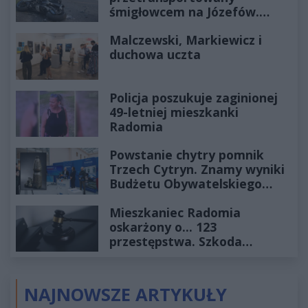
śmigłowcem na Józefów.
Historia mrozi krew w żyłach
Malczewski, Markiewicz i
duchowa uczta
Policja poszukuje zaginionej
49-letniej mieszkanki
Radomia
Powstanie chytry pomnik
Trzech Cytryn. Znamy wyniki
Budżetu Obywatelskiego
2027
Mieszkaniec Radomia
oskarżony o... 123
przestępstwa. Szkoda
wyceniona na ponad milion
złotych
NAJNOWSZE ARTYKUŁY