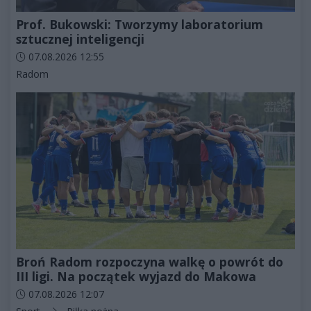
Prof. Bukowski: Tworzymy laboratorium
sztucznej inteligencji
Data dodania artykułu:
07.08.2026 12:55
Kategorie artykułu:
Radom
Broń Radom rozpoczyna walkę o powrót do
III ligi. Na początek wyjazd do Makowa
Data dodania artykułu:
07.08.2026 12:07
Kategorie artykułu: