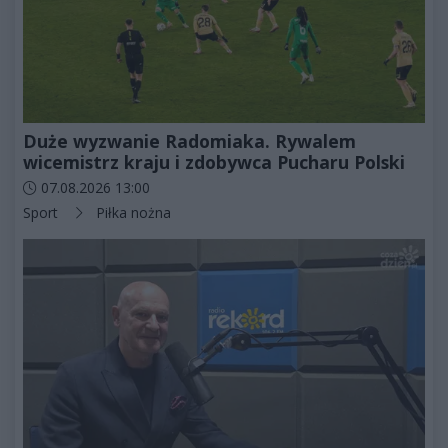
Duże wyzwanie Radomiaka. Rywalem
wicemistrz kraju i zdobywca Pucharu Polski
Data dodania artykułu:
07.08.2026 13:00
Kategorie artykułu:
Sport
Piłka nożna