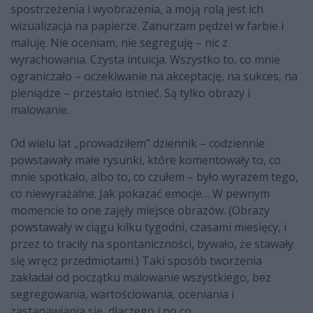
spostrzeżenia i wyobrażenia, a moją rolą jest ich
wizualizacja na papierze. Zanurzam pędzel w farbie i
maluję. Nie oceniam, nie segreguję – nic z
wyrachowania. Czysta intuicja. Wszystko to, co mnie
ograniczało – oczekiwanie na akceptację, na sukces, na
pieniądze – przestało istnieć. Są tylko obrazy i
malowanie.
Od wielu lat „prowadziłem” dziennik – codziennie
powstawały małe rysunki, które komentowały to, co
mnie spotkało, albo to, co czułem – było wyrazem tego,
co niewyrażalne. Jak pokazać emocje… W pewnym
momencie to one zajęły miejsce obrazów. (Obrazy
powstawały w ciągu kilku tygodni, czasami miesięcy, i
przez to traciły na spontaniczności, bywało, że stawały
się wręcz przedmiotami.) Taki sposób tworzenia
zakładał od początku malowanie wszystkiego, bez
segregowania, wartościowania, oceniania i
zastanawiania się, dlaczego i po co.