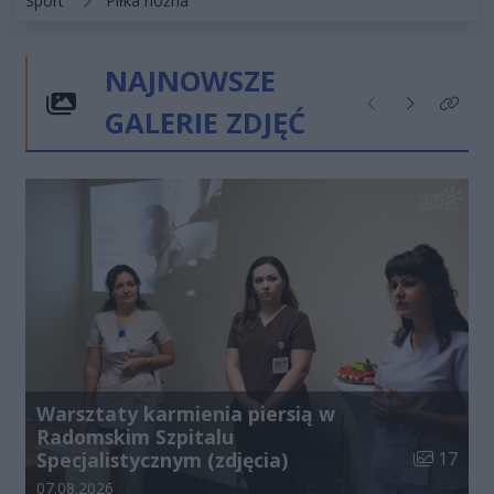
Sport
Piłka nożna
NAJNOWSZE
GALERIE ZDJĘĆ
Poprzednie
Następne
Kliknij
Warsztaty karmienia piersią w
Radomskim Szpitalu
Liczba zdj
Specjalistycznym (zdjęcia)
17
Data dodania galerii:
07.08.2026