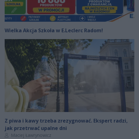
Wielka Akcja Szkoła w E.Leclerc Radom!
Z piwa i kawy trzeba zrezygnować. Ekspert radzi,
jak przetrwać upalne dni
Autor artykułu:
Maciej Ławrynowicz