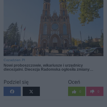
Podziel się
Oceń
0
0