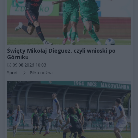
Święty Mikołaj Dieguez, czyli wnioski po
Górniku
Data dodania artykułu:
09.08.2026 10:03
Kategorie artykułu:
Sport
Piłka nożna