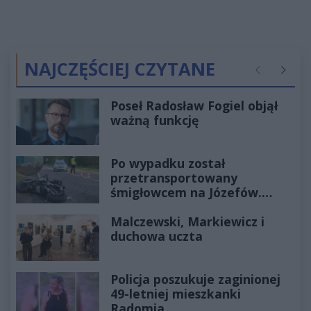
NAJCZĘŚCIEJ CZYTANE
Poprzednie
Następ
Poseł Radosław Fogiel objął
ważną funkcję
Po wypadku został
przetransportowany
śmigłowcem na Józefów.
Historia mrozi krew w żyłach
Malczewski, Markiewicz i
duchowa uczta
Policja poszukuje zaginionej
49-letniej mieszkanki
Radomia