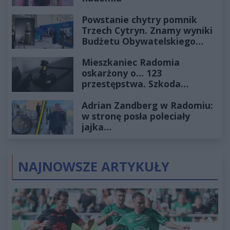
Powstanie chytry pomnik
Trzech Cytryn. Znamy wyniki
Budżetu Obywatelskiego
2027
Mieszkaniec Radomia
oskarżony o... 123
przestępstwa. Szkoda
wyceniona na ponad milion
Adrian Zandberg w Radomiu:
złotych
w stronę posła poleciały
jajka…
NAJNOWSZE ARTYKUŁY