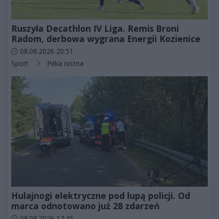
Ruszyła Decathlon IV Liga. Remis Broni
Radom, derbowa wygrana Energii Kozienice
Data dodania artykułu:
08.08.2026 20:51
Kategorie artykułu:
Sport
Piłka nożna
Hulajnogi elektryczne pod lupą policji. Od
marca odnotowano już 28 zdarzeń
Data dodania artykułu:
08.08.2026 17:45