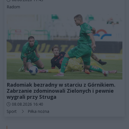
Kategorie artykułu:
Radom
Radomiak bezradny w starciu z Górnikiem.
Zabrzanie zdominowali Zielonych i pewnie
wygrali przy Struga
Data dodania artykułu:
08.08.2026 16:40
Kategorie artykułu:
Sport
Piłka nożna