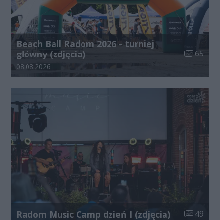
Beach Ball Radom 2026 - turniej
Liczba zdj
główny (zdjęcia)
65
Data dodania galerii:
08.08.2026
Liczba zdj
Radom Music Camp dzień I (zdjęcia)
49