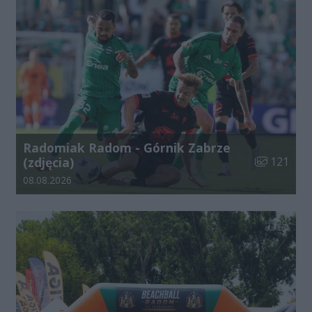
Radomiak Radom - Górnik Zabrze
Liczba zdjęć
(zdjęcia)
121
Data dodania galerii:
08.08.2026