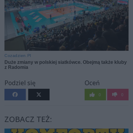
Podziel się
Oceń
0
0
ZOBACZ TEŻ: