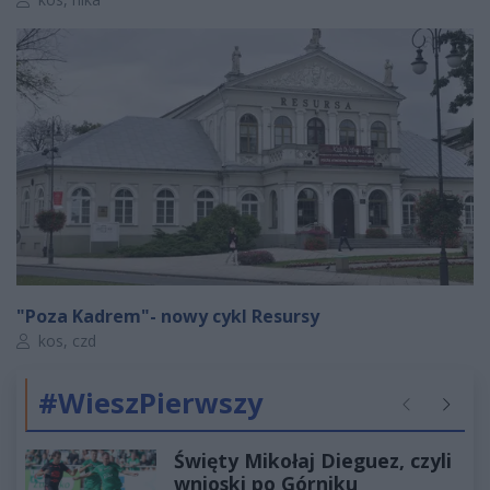
"Poza Kadrem"- nowy cykl Resursy
Autor artykułu:
kos, czd
#WieszPierwszy
Poprzednie
Następ
Święty Mikołaj Dieguez, czyli
wnioski po Górniku