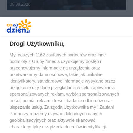
Data dodania galerii:
08.08.2026
REKLAMA
Drogi Użytkowniku,
My, naszych 1162 zaufanych partnerów oraz inne
podmioty z Grupy 4media uzyskujemy dostęp i
przechowujemy informacje na urządzeniu oraz
przetwarzamy dane osobowe, takie jak unikalne
identyfikatory, standardowe informacje wysyłane przez
urządzenie czy dane przeglądania w celu zapewniania
spersonalizowanych reklam, wybór spersonalizowanych
Redakcja
Reklama
Prywatność
Praca Łódź
treści, pomiar reklam i treści, badanie odbiorców oraz
the:protocol
ulepszanie usług. Za zgodą Użytkownika my i Zaufani
Partnerzy możemy używać dokładnych danych
geolokalizacyjnych oraz aktywnie skanować
charakterystykę urządzenia do celów identyfikacji.