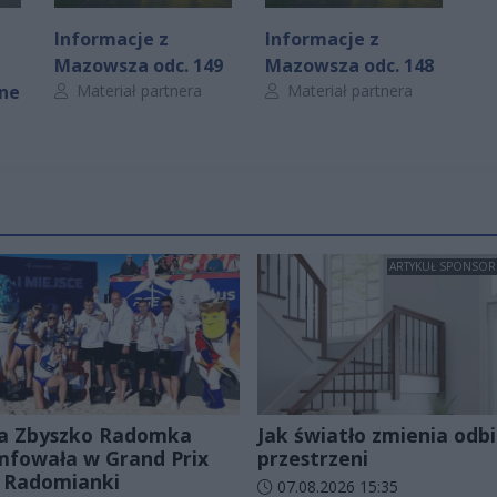
Informacje z
Informacje z
Mazowsza odc. 149
Mazowsza odc. 148
Autor artykułu:
Autor artykułu:
jne
Materiał partnera
Materiał partnera
ARTYKUŁ SPONSO
a Zbyszko Radomka
Jak światło zmienia odbi
mfowała w Grand Prix
przestrzeni
 Radomianki
Data dodania artykułu:
07.08.2026 15:35