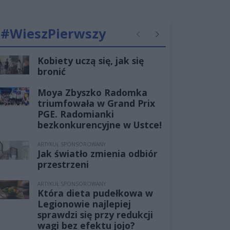
#WieszPierwszy
Poprzednie
Następne
Kobiety uczą się, jak się
bronić
Moya Zbyszko Radomka
triumfowała w Grand Prix
PGE. Radomianki
bezkonkurencyjne w Ustce!
ARTYKUŁ SPONSOROWANY
Jak światło zmienia odbiór
przestrzeni
ARTYKUŁ SPONSOROWANY
Która dieta pudełkowa w
Legionowie najlepiej
sprawdzi się przy redukcji
wagi bez efektu jojo?