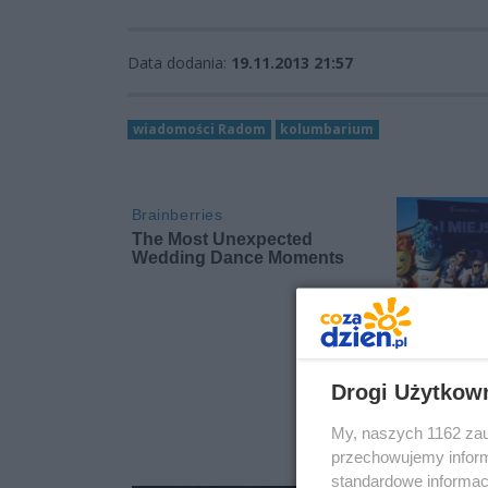
Data dodania:
19.11.2013 21:57
wiadomości Radom
kolumbarium
Drogi Użytkow
My, naszych 1162 zau
przechowujemy informa
standardowe informac