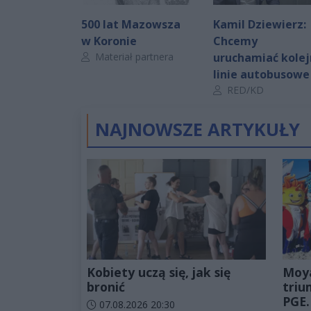
500 lat Mazowsza
Kamil Dziewierz:
w Koronie
Chcemy
Autor artykułu:
Materiał partnera
uruchamiać kole
linie autobusowe
Autor artykułu:
RED/KD
NAJNOWSZE ARTYKUŁY
Kobiety uczą się, jak się
Moy
bronić
triu
PGE.
Data dodania artykułu:
07.08.2026 20:30