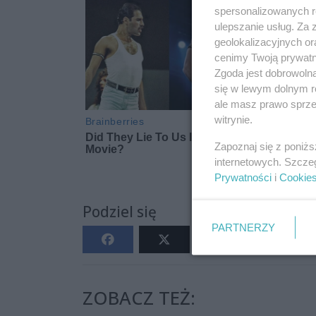
spersonalizowanych re
ulepszanie usług. Za
geolokalizacyjnych or
cenimy Twoją prywatno
Zgoda jest dobrowoln
się w lewym dolnym r
ale masz prawo sprzec
witrynie.
Zapoznaj się z poniż
internetowych. Szcze
Prywatności
i
Cookie
Podziel się
PARTNERZY
ZOBACZ TEŻ: