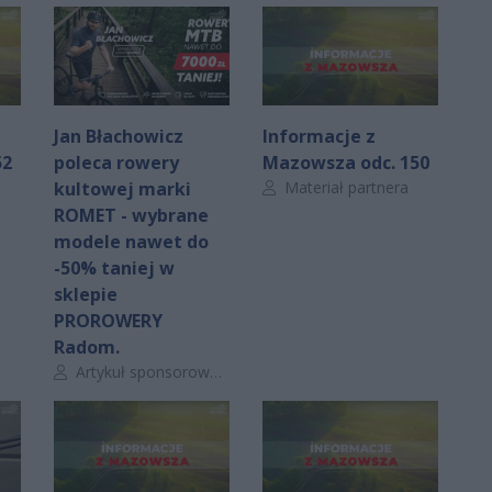
Jan Błachowicz
Informacje z
52
poleca rowery
Mazowsza odc. 150
Autor artykułu:
kultowej marki
Materiał partnera
ROMET - wybrane
modele nawet do
-50% taniej w
sklepie
PROROWERY
Radom.
Autor artykułu:
Artykuł sponsorowany