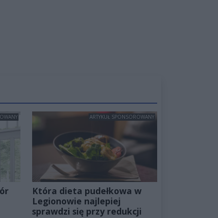
ROWANY
ARTYKUŁ SPONSOROWANY
ór
Która dieta pudełkowa w
Legionowie najlepiej
sprawdzi się przy redukcji