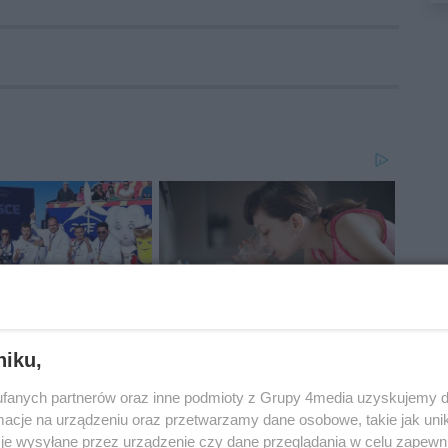
niku,
fanych partnerów oraz inne podmioty z Grupy 4media uzyskujemy d
cje na urządzeniu oraz przetwarzamy dane osobowe, takie jak unika
je wysyłane przez urządzenie czy dane przeglądania w celu zapewn