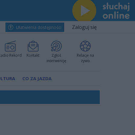
Zaloguj się
Ułatwienia dostępności
Radio Rekord
Kontakt
Zgłoś
Relacje na
interwencję
żywo
ULTURA
CO ZA JAZDA
nkurencyjne w Ustce!
ano umowę
Polski
 decyzję prokuratury
ów pokazali klasę
worzyć nową sportową tradycję"
ruchu