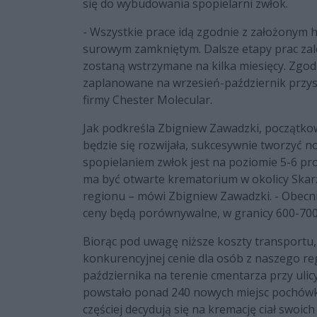
się do wybudowania spopielarni zwłok.
- Wszystkie prace idą zgodnie z założonym
surowym zamkniętym. Dalsze etapy prac zale
zostaną wstrzymane na kilka miesięcy. Zgodn
zaplanowane na wrzesień-październik przysz
firmy Chester Molecular.
Jak podkreśla Zbigniew Zawadzki, początkowo
będzie się rozwijała, sukcesywnie tworzyć n
spopielaniem zwłok jest na poziomie 5-6 proc
ma być otwarte krematorium w okolicy Skar
regionu – mówi Zbigniew Zawadzki. - Obecni
ceny będą porównywalne, w granicy 600-700 
Biorąc pod uwagę niższe koszty transportu
konkurencyjnej cenie dla osób z naszego re
października na terenie cmentarza przy ul
powstało ponad 240 nowych miejsc pochówku.
częściej decydują się na kremację ciał swoich 