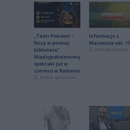
„Teatr Pokoleń –
Informacje z
Nocą w pewnej
Mazowsza odc. 1
Autor artykułu:
bibliotece”.
Materiał partnera
Międzypokoleniowy
spektakl już w
czerwcu w Radomiu
Autor artykułu:
Artykuł sponsorowany