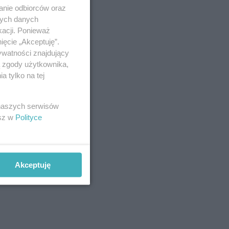
anie odbiorców oraz
nych danych
kacji. Ponieważ
ięcie „Akceptuję”.
ywatności znajdujący
ą zgody użytkownika,
 tylko na tej
 naszych serwisów
esz w
Polityce
Akceptuję