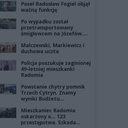
Poseł Radosław Fogiel objął
ważną funkcję
Po wypadku został
przetransportowany
śmigłowcem na Józefów.
Historia mrozi krew w
Malczewski, Markiewicz i
żyłach
duchowa uczta
Policja poszukuje zaginionej
49-letniej mieszkanki
Radomia
Powstanie chytry pomnik
Trzech Cytryn. Znamy
wyniki Budżetu
Obywatelskiego 2027
Mieszkaniec Radomia
oskarżony o... 123
przestępstwa. Szkoda