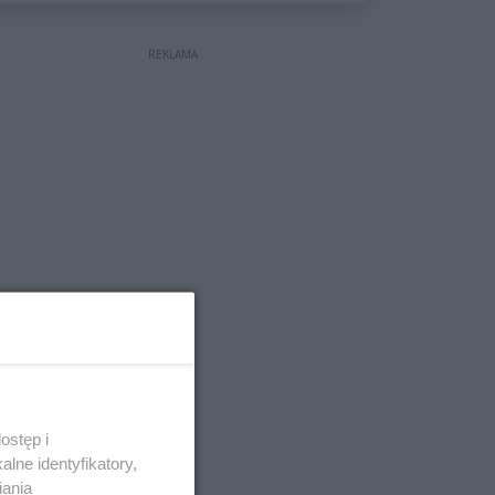
wyceniona na ponad milion
złotych
REKLAMA
ostęp i
lne identyfikatory,
iania