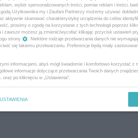
klam, wybór spersonalizowanych treści, pomiar reklam i treści, bad
 zgodą Użytkownika my i Zaufani Partnerzy możemy używać dokład
az aktywnie skanować charakterystykę urządzenia do celów identyfi
ść, prosimy o zgodę na korzystanie z tych technologii poprzez klikn
a i zawsze możesz ją zmienić/wycofać klikając przycisk ustawień pr
ogu strony
. Niektóre rodzaje przetwarzania danych nie wymagaj
iwić się takiemu przetwarzaniu. Preferencje będą miały zastosowania
szymi informacjami, abyś mógł świadomie i komfortowo korzystać z
gółowe informacje dotyczące przetwarzania Twoich danych znajdzi
s
. oraz po kliknięciu w „Ustawienia”.
Oceń
USTAWIENIA
0
0