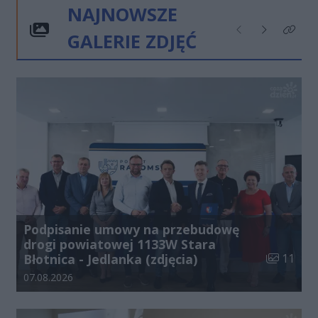
NAJNOWSZE
GALERIE ZDJĘĆ
Poprzednie
Następne
Kliknij
Podpisanie umowy na przebudowę
drogi powiatowej 1133W Stara
Liczba zdj
Błotnica - Jedlanka (zdjęcia)
11
Data dodania galerii:
07.08.2026