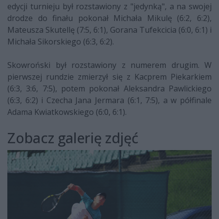
edycji turnieju był rozstawiony z "jedynką", a na swojej
drodze do finału pokonał Michała Mikulę (6:2, 6:2),
Mateusza Skutellę (7:5, 6:1), Gorana Tufekcicia (6:0, 6:1) i
Michała Sikorskiego (6:3, 6:2).
Skowroński był rozstawiony z numerem drugim. W
pierwszej rundzie zmierzył się z Kacprem Piekarkiem
(6:3, 3:6, 7:5), potem pokonał Aleksandra Pawlickiego
(6:3, 6:2) i Czecha Jana Jermara (6:1, 7:5), a w półfinale
Adama Kwiatkowskiego (6:0, 6:1).
Zobacz galerię zdjęć