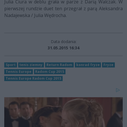
Julia Ciura w deblu grała w parze z Darią Walczak. W
pierwszej rundzie duet ten przegrał z parą Aleksandra
Nadajewska / Julia Wędrocha.
Data dodania:
31.05.2015 16:34
Sport
tenis ziemny
Return Radom
konrad fryze
Fryze
Tennis Europe
Radom Cup 2015
Tennis Europe Radom Cup 2015