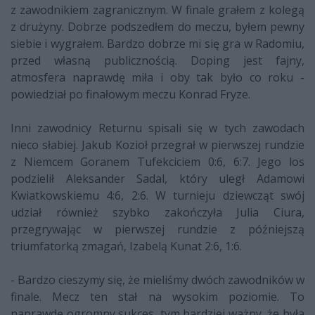
z zawodnikiem zagranicznym. W finale grałem z kolegą
z drużyny. Dobrze podszedłem do meczu, byłem pewny
siebie i wygrałem. Bardzo dobrze mi się gra w Radomiu,
przed własną publicznością. Doping jest fajny,
atmosfera naprawdę miła i oby tak było co roku -
powiedział po finałowym meczu Konrad Fryze.
Inni zawodnicy Returnu spisali się w tych zawodach
nieco słabiej. Jakub Kozioł przegrał w pierwszej rundzie
z Niemcem Goranem Tufekciciem 0:6, 6:7. Jego los
podzielił Aleksander Sadal, który uległ Adamowi
Kwiatkowskiemu 4:6, 2:6. W turnieju dziewcząt swój
udział również szybko zakończyła Julia Ciura,
przegrywając w pierwszej rundzie z późniejszą
triumfatorką zmagań, Izabelą Kunat 2:6, 1:6.
- Bardzo cieszymy się, że mieliśmy dwóch zawodników w
finale. Mecz ten stał na wysokim poziomie. To
naprawdę ogromny sukces, tym bardziej ważny, że była