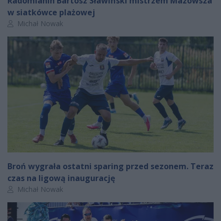
Radomianin Bartosz Sławiński mistrzem Mazowsza
w siatkówce plażowej
Autor artykułu:
Michał Nowak
Broń wygrała ostatni sparing przed sezonem. Teraz
czas na ligową inaugurację
Autor artykułu:
Michał Nowak