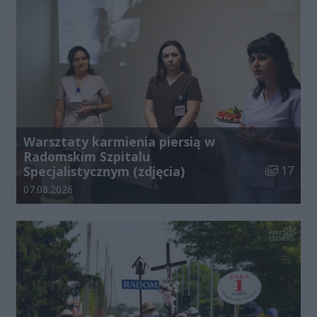
Warsztaty karmienia piersią w
Radomskim Szpitalu
Liczba zdj
Specjalistycznym (zdjęcia)
17
Data dodania galerii:
07.08.2026