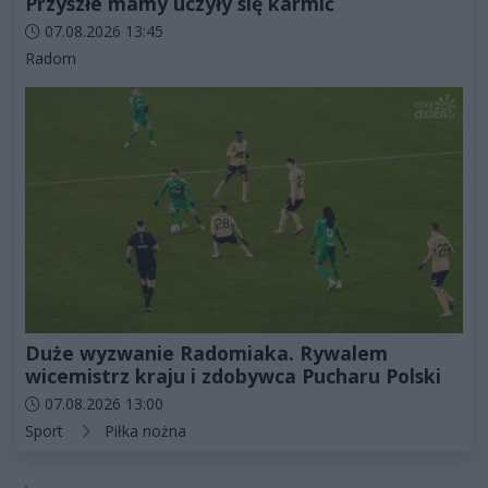
Przyszłe mamy uczyły się karmić
Data dodania artykułu:
07.08.2026 13:45
Kategorie artykułu:
Radom
Duże wyzwanie Radomiaka. Rywalem
wicemistrz kraju i zdobywca Pucharu Polski
Data dodania artykułu:
07.08.2026 13:00
Kategorie artykułu:
Sport
Piłka nożna