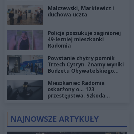
Historia mrozi krew w żyłach
Malczewski, Markiewicz i
duchowa uczta
Policja poszukuje zaginionej
49-letniej mieszkanki
Radomia
Powstanie chytry pomnik
Trzech Cytryn. Znamy wyniki
Budżetu Obywatelskiego
2027
Mieszkaniec Radomia
oskarżony o... 123
przestępstwa. Szkoda
wyceniona na ponad milion
złotych
NAJNOWSZE ARTYKUŁY