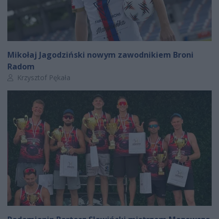
Mikołaj Jagodziński nowym zawodnikiem Broni
Radom
Autor artykułu:
Krzysztof Pękała