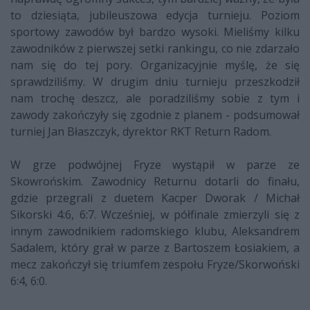
to dziesiąta, jubileuszowa edycja turnieju. Poziom
sportowy zawodów był bardzo wysoki. Mieliśmy kilku
zawodników z pierwszej setki rankingu, co nie zdarzało
nam się do tej pory. Organizacyjnie myślę, że się
sprawdziliśmy. W drugim dniu turnieju przeszkodził
nam trochę deszcz, ale poradziliśmy sobie z tym i
zawody zakończyły się zgodnie z planem - podsumował
turniej Jan Błaszczyk, dyrektor RKT Return Radom.
W grze podwójnej Fryze wystąpił w parze ze
Skowrońskim. Zawodnicy Returnu dotarli do finału,
gdzie przegrali z duetem Kacper Dworak / Michał
Sikorski 4:6, 6:7. Wcześniej, w półfinale zmierzyli się z
innym zawodnikiem radomskiego klubu, Aleksandrem
Sadalem, który grał w parze z Bartoszem Łosiakiem, a
mecz zakończył się triumfem zespołu Fryze/Skorwoński
6:4, 6:0.