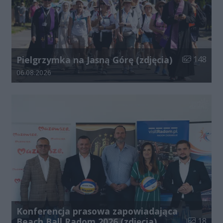
Liczba zdjęć
Pielgrzymka na Jasną Górę (zdjęcia)
148
Data dodania galerii:
06.08.2026
Konferencja prasowa zapowiadająca
Liczba zdj
Beach Ball Radom 2026 (zdjęcia)
18