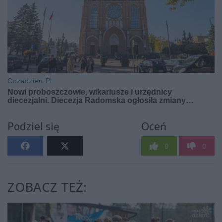
Podziel się
Oceń
0
0
ZOBACZ TEŻ: