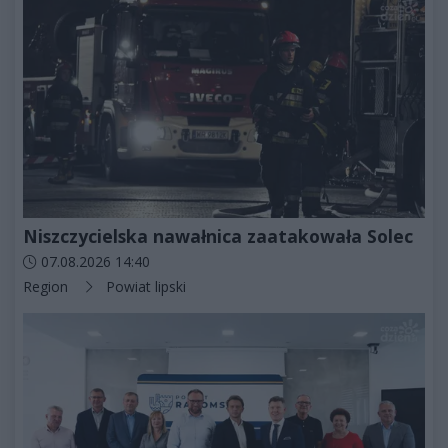
Niszczycielska nawałnica zaatakowała Solec
Data dodania artykułu:
07.08.2026 14:40
Kategorie artykułu:
Region
Powiat lipski