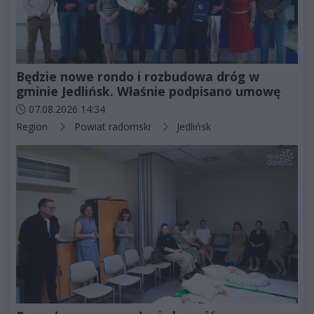
Będzie nowe rondo i rozbudowa dróg w
gminie Jedlińsk. Właśnie podpisano umowę
Data dodania artykułu:
07.08.2026 14:34
Kategorie artykułu:
Region
Powiat radomski
Jedlińsk