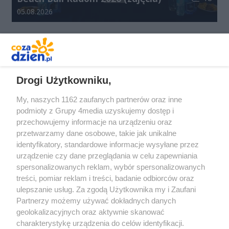
Data dodania galerii:
05.08.2026
REKLAMA
Drogi Użytkowniku,
My, naszych 1162 zaufanych partnerów oraz inne
podmioty z Grupy 4media uzyskujemy dostęp i
przechowujemy informacje na urządzeniu oraz
przetwarzamy dane osobowe, takie jak unikalne
identyfikatory, standardowe informacje wysyłane przez
urządzenie czy dane przeglądania w celu zapewniania
spersonalizowanych reklam, wybór spersonalizowanych
Redakcja
Reklama
Prywatność
Praca Łódź
treści, pomiar reklam i treści, badanie odbiorców oraz
the:protocol
ulepszanie usług. Za zgodą Użytkownika my i Zaufani
Partnerzy możemy używać dokładnych danych
geolokalizacyjnych oraz aktywnie skanować
charakterystykę urządzenia do celów identyfikacji.