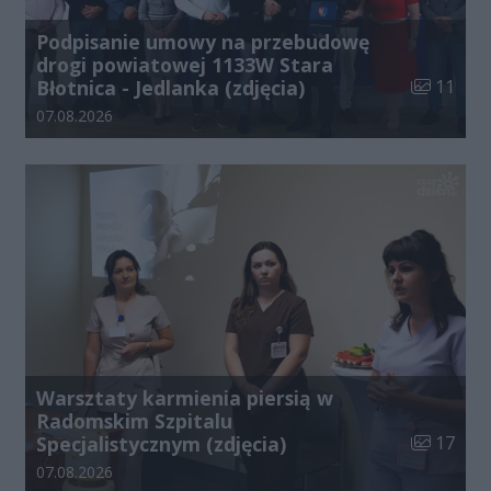
Podpisanie umowy na przebudowę
drogi powiatowej 1133W Stara
Liczba zdj
Błotnica - Jedlanka (zdjęcia)
11
Data dodania galerii:
07.08.2026
Warsztaty karmienia piersią w
Radomskim Szpitalu
Liczba zdj
Specjalistycznym (zdjęcia)
17
Data dodania galerii:
07.08.2026