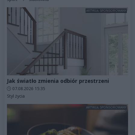
ARTYKUŁ SPONSOROWANY
Jak światło zmienia odbiór przestrzeni
Data dodania artykułu:
07.08.2026 15:35
Kategorie artykułu:
Styl życia
ARTYKUŁ SPONSOROWANY