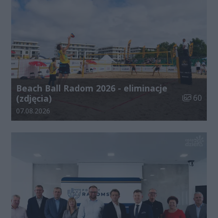
Beach Ball Radom 2026 - eliminacje
Liczba zdj
(zdjęcia)
60
Data dodania galerii:
07.08.2026