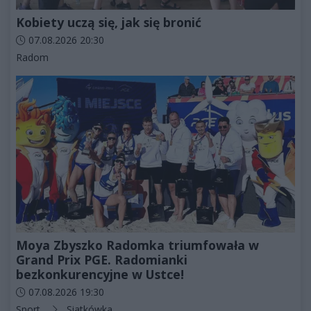
Kobiety uczą się, jak się bronić
Data dodania artykułu:
07.08.2026 20:30
Kategorie artykułu:
Radom
Moya Zbyszko Radomka triumfowała w
Grand Prix PGE. Radomianki
bezkonkurencyjne w Ustce!
Data dodania artykułu:
07.08.2026 19:30
Kategorie artykułu:
Sport
Siatkówka