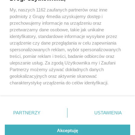
My, naszych 1162 zaufanych partnerów oraz inne
podmioty z Grupy 4media uzyskujemy dostęp i
przechowujemy informacje na urządzeniu oraz
przetwarzamy dane osobowe, takie jak unikalne
identyfikatory, standardowe informacje wysyłane przez
urządzenie czy dane przeglądania w celu zapewniania
spersonalizowanych reklam, wybór spersonalizowanych
Redakcja
Reklama
Prywatność
Praca Łódź
treści, pomiar reklam i treści, badanie odbiorców oraz
the:protocol
ulepszanie usług. Za zgodą Użytkownika my i Zaufani
Partnerzy możemy używać dokładnych danych
geolokalizacyjnych oraz aktywnie skanować
charakterystykę urządzenia do celów identyfikacji.
Ponieważ cenimy Twoją prywatność, prosimy o zgodę na
Szukaj
korzystanie z tych technologii poprzez kliknięcie
„Akceptuję”. Zgoda jest dobrowolna i zawsze możesz ją
zmienić/wycofać klikając przycisk ustawień prywatności
Facebook.com
Youtube.com
PARTNERZY
USTAWIENIA
znajdujący się w lewym dolnym rogu strony
. Niektóre
rodzaje przetwarzania danych nie wymagają zgody
użytkownika, ale masz prawo sprzeciwić się takiemu
Akceptuję