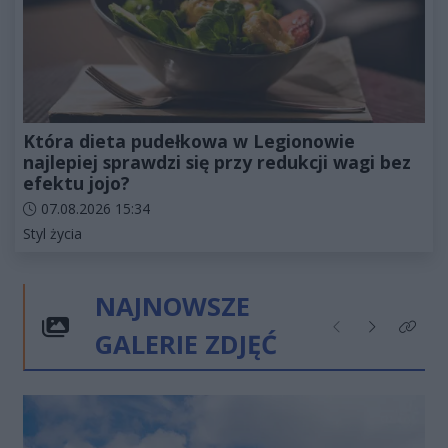
Która dieta pudełkowa w Legionowie
najlepiej sprawdzi się przy redukcji wagi bez
efektu jojo?
Data dodania artykułu:
07.08.2026 15:34
Kategorie artykułu:
Styl życia
NAJNOWSZE
GALERIE ZDJĘĆ
Poprzednie
Następne
Kliknij