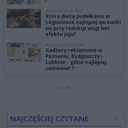
ARTYKUŁ SPONSOROWANY
Która dieta pudełkowa w
Legionowie najlepiej sprawdzi
się przy redukcji wagi bez
efektu jojo?
ARTYKUŁ SPONSOROWANY
Gadżety reklamowe w
Poznaniu, Bydgoszczy i
Lublinie - gdzie najlepiej
zamawiać ?
REKLAMA
NAJCZĘŚCIEJ CZYTANE
Poprzednie
Następ