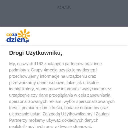
REKLAMA
REKLAMA
Drogi Użytkowniku,
My, naszych 1162 zaufanych partnerów oraz inne
podmioty z Grupy 4media uzyskujemy dostęp i
przechowujemy informacje na urządzeniu oraz
przetwarzamy dane osobowe, takie jak unikalne
identyfikatory, standardowe informacje wysyłane przez
urządzenie czy dane przeglądania w celu zapewniania
spersonalizowanych reklam, wybór spersonalizowanych
Redakcja
Reklama
Prywatność
Praca Łódź
treści, pomiar reklam i treści, badanie odbiorców oraz
the:protocol
ulepszanie usług. Za zgodą Użytkownika my i Zaufani
Partnerzy możemy używać dokładnych danych
geolokalizacyjnych oraz aktywnie skanować