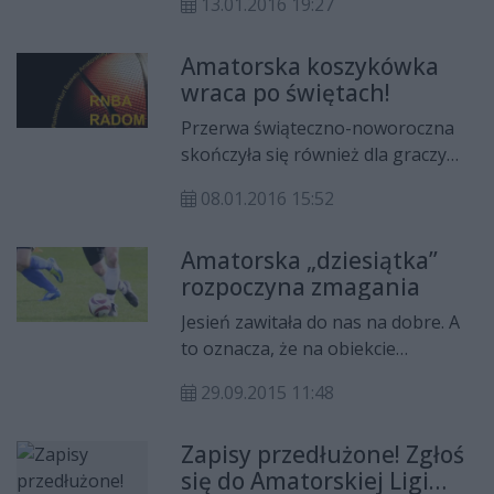
13.01.2016 19:27
amatorskiej ligi koszykówki
pomiędzy liderem rozgrywek a
Amatorska koszykówka
zespołem "Reszty Świata",
wraca po świętach!
składającym się z najlepszych
graczy pozostałych drużyn. Na
Przerwa świąteczno-noworoczna
kibiców czekają liczne atrakcje.
skończyła się również dla graczy
Ligi Amatorskiej Koszykówki,
08.01.2016 15:52
organizowanej przez Radomski
Nurt Basketu Amatorskiego
Amatorska „dziesiątka”
(RNBA). Już w najbliższy weekend
rozpoczyna zmagania
odbędą się mecze ostatniej 9.
kolejki rundy zasadniczej. Będzie to
Jesień zawitała do nas na dobre. A
półmetek drogi do fazy Play-Off, do
to oznacza, że na obiekcie
której awansują 4 najlepsze
Miejskiego Ośrodka Sportu i
zespoły. Zapraszamy na liczbowe
29.09.2015 11:48
Rekreacji rusza nowa edycja
podsumowanie minionego roku i
Amatorskiej Ligi Piłki Nożnej
krótką zapowiedź spotkań.
Zapisy przedłużone! Zgłoś
drużyn 7-osobowych. Rozgrywki w
się do Amatorskiej Ligi
wielu względach będą wyjątkowe!