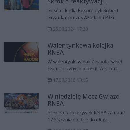
Skrok o reaktywacji
siatkarskiej ligi
Gośćmi Radia Rekord byli Robert
amatorskiej w Radomiu
Grzanka, prezes Akademii Piłki
Siatkowej Radom i Jacek Skrok,
25.08.2024 17:20
trener tego klubu. Mówili o
reaktywacji amatorskiej ligi piłki
Walentynkowa kolejka
siatkowej w Radomiu.
RNBA
W walentynki w hali Zespołu Szkół
Ekonomicznych przy ul. Wernera
doszło do koszykarskich starć w
17.02.2016 13:15
ramach 12. kolejki rozgrywek
Radomskiego Nurtu Basketu
W niedzielę Mecz Gwiazd
Amatorskiego (RNBA).
RNBA!
Półmetek rozgrywek RNBA za nami!
17 Stycznia dojdzie do długo
oczekiwanego Meczu Gwiazd