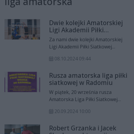
liga amatorska
Dwie kolejki Amatorskiej
Ligi Akademii Piłki
Siatkowej za nami
Za nami dwie kolejki Amatorskiej
Ligi Akademii Piłki Siatkowej
Radom. W rywalizacji bierze udział
08.10.2024 09:44
siedem zespołów. Zmagania
amatorów wróciły po kilkuletniej
Rusza amatorska liga piłki
przerwie.
siatkowej w Radomiu
W piątek, 20 września rusza
Amatorska Liga Piłki Siatkowej
Akademii Piłki Siatkowej Radom. Do
20.09.2024 10:00
rywalizacji przystąpi osiem
zespołów.
Robert Grzanka i Jacek