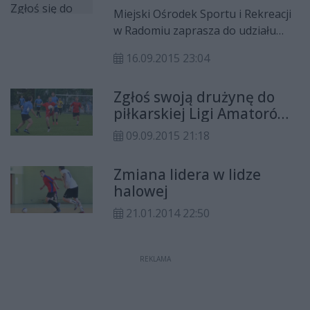
MOSiR
Miejski Ośrodek Sportu i Rekreacji
w Radomiu zaprasza do udziału
w Amatorskiej Lidze Piłki Nożnej
16.09.2015 23:04
drużyn 7-osobowych. Rozgrywki
zyskały właśnie nowe logo, a zapisy
Zgłoś swoją drużynę do
zostały przedłużone.
piłkarskiej Ligi Amatorów
MOSiR
09.09.2015 21:18
Zmiana lidera w lidze
halowej
21.01.2014 22:50
REKLAMA