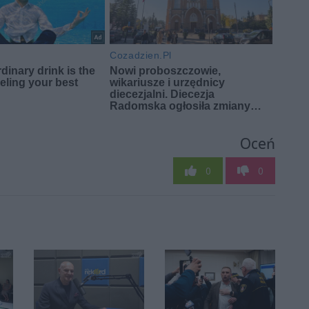
Oceń
0
0