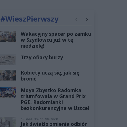
#WieszPierwszy
Poprzednie
Następne
Wakacyjny spacer po zamku
w Szydłowcu już w tę
niedzielę!
Trzy ofiary burzy
Kobiety uczą się, jak się
bronić
Moya Zbyszko Radomka
triumfowała w Grand Prix
PGE. Radomianki
bezkonkurencyjne w Ustce!
ARTYKUŁ SPONSOROWANY
Jak światło zmienia odbiór