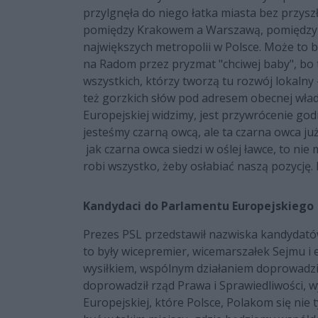
przylgnęła do niego łatka miasta bez przysz
pomiędzy Krakowem a Warszawą, pomiędzy L
największych metropolii w Polsce. Może to b
na Radom przez pryzmat "chciwej baby", bo t
wszystkich, którzy tworzą tu rozwój lokalny
też gorzkich słów pod adresem obecnej władzy:
Europejskiej widzimy, jest przywrócenie godn
jesteśmy czarną owcą, ale ta czarna owca już
jak czarna owca siedzi w oślej ławce, to nie
robi wszystko, żeby osłabiać naszą pozycję.
Kandydaci do Parlamentu Europejskiego
Prezes PSL przedstawił nazwiska kandydat
to były wicepremier, wicemarszałek Sejmu i
wysiłkiem, wspólnym działaniem doprowadzimy
doprowadził rząd Prawa i Sprawiedliwości, w
Europejskiej, które Polsce, Polakom się nie 