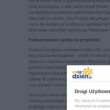
być w takim miejscu, gdzie będziemy współd
Unią Europejską, a więc także przed Polską
kandydatką jest wiceprezydent Radomia Kat
kierunek jest jeden. Silna Polska, decydujący
na co my wszyscy w koalicji europejskiej si
Warszawy natomiast wystartuje Władysław T
Podsumowania i plany na przyszłość
Podczas Kongresu omawiano plany PSL-u na 
dotychczasowe działania. – Dzięki środkom
wsparciu unijnemu południowe Mazowsze pr
gminie i miejscowości. Ich efektem są now
wyposażone placówki zdrowotne i kulturalne
zabaw. W sumie na południe regionu trafił
oraz ponad 2 mld zł z UE – mówił marszałe
Drogi Użytkow
Poruszano także temat roli naszego miasta 
chcemy zainicjować wszechstronna samorząd
My, naszych 0 zaufan
informacje na urządze
pojętego regionu radomskiego. Wokół pomy