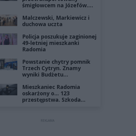
śmigłowcem na Józefów.
Historia mrozi krew w
Malczewski, Markiewicz i
żyłach
duchowa uczta
Policja poszukuje zaginionej
49-letniej mieszkanki
Radomia
Powstanie chytry pomnik
Trzech Cytryn. Znamy
wyniki Budżetu
Obywatelskiego 2027
Mieszkaniec Radomia
oskarżony o... 123
przestępstwa. Szkoda
wyceniona na ponad milion
złotych
REKLAMA