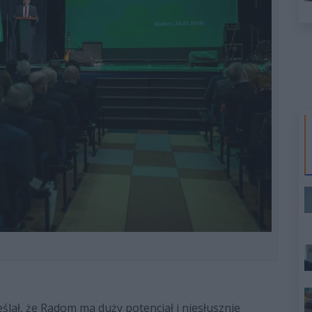
lał, że Radom ma duży potencjał i niesłusznie