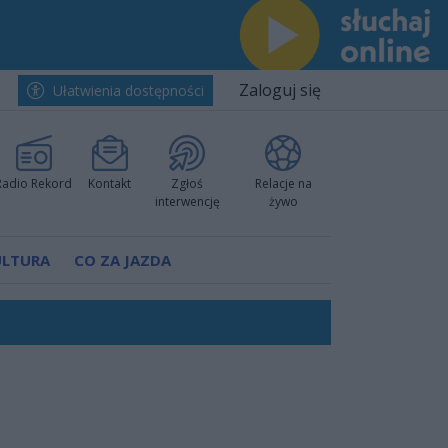
Zaloguj się
Ułatwienia dostępności
Radio Rekord
Kontakt
Zgłoś
Relacje na
interwencję
żywo
ULTURA
CO ZA JAZDA
nkurencyjne w Ustce!
ano umowę
Polski
 decyzję prokuratury
ów pokazali klasę