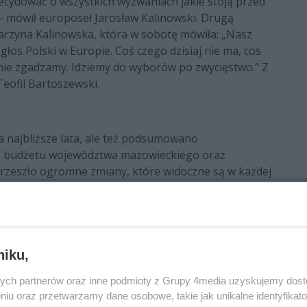
ecydować o wszystkich wyzwaniach jakie stoją przed
 – mówił europoseł Jarosław Kalinowski. Drugą
arzyna Kalinowska, która w sobotę mówiła: „Nasz
 głos Polski w Europie. Coś czego dzisiaj nie ma, cos
ę nie zgadzamy. Idziemy do wyborów po zwycięstwo.” Z
eofil Bartoszewski.
najbliższe lata, ale też podsumowano
 z budżetu województwa mazowieckiego oraz
zeszło ogromne zmiany, które widoczne są w każdej
e i zmodernizowane drogi, wyremontowane i
, a także nowoczesne obiekty sportowe i place
o już 1,35 mld z budżetu województwa mazowieckiego
k Województwa Mazowieckiego Adam Struzik.
niku,
na Mazowszu. - Wraz z nadejściem wiosny 2019 r.
ową debatę na temat przyszłości Radomia i szeroko
ych partnerów oraz inne podmioty z Grupy 4media uzyskujemy dos
niu oraz przetwarzamy dane osobowe, takie jak unikalne identyfikat
słów radomskich działaczy Polskiego Stronnictwa