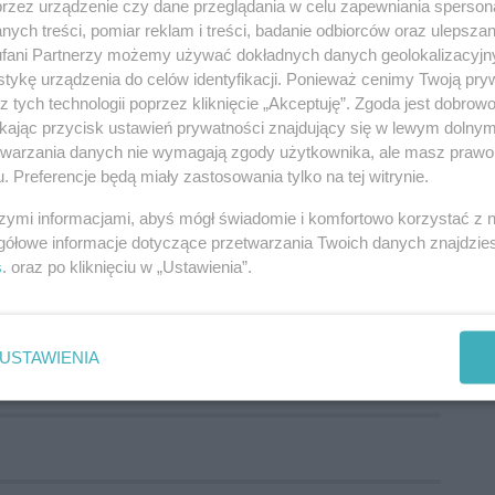
przez urządzenie czy dane przeglądania w celu zapewniania sperson
okalne środowiska, którym w sposób szczególny leży
ych treści, pomiar reklam i treści, badanie odbiorców oraz ulepszan
ef Bakuła, prezes Zarządu Miejskiego Polskiego
fani Partnerzy możemy używać dokładnych danych geolokalizacyjn
tykę urządzenia do celów identyfikacji. Ponieważ cenimy Twoją pry
z tych technologii poprzez kliknięcie „Akceptuję”. Zgoda jest dobro
ikając przycisk ustawień prywatności znajdujący się w lewym dolny
etwarzania danych nie wymagają zgody użytkownika, ale masz prawo 
. Preferencje będą miały zastosowania tylko na tej witrynie.
Budowy Pomnika Stanisława Mikołajczyka w Radomiu.
szymi informacjami, abyś mógł świadomie i komfortowo korzystać z
ki, w pobliżu katedry. – Chciałem podziękować za
gółowe informacje dotyczące przetwarzania Twoich danych znajdzi
ołajczyka mieszkańcom Radomia. Ta ławeczka będzie
s
. oraz po kliknięciu w „Ustawienia”.
 będzie pomnik nie tylko dla osoby, ale przede
łajczyk. Idei wolności i demokracji– mówił Władysław
USTAWIENIA