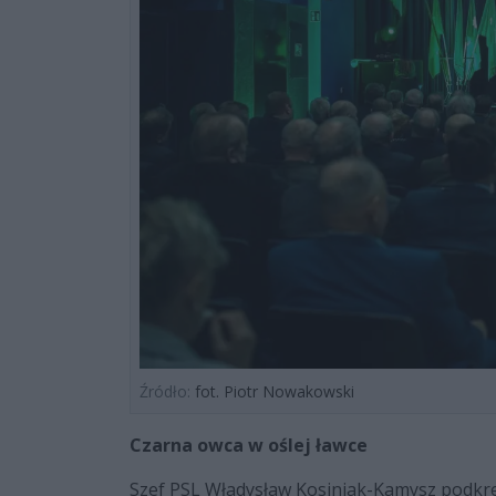
Źródło:
fot. Piotr Nowakowski
Czarna owca w oślej ławce
Szef PSL Władysław Kosiniak-Kamysz podkreś