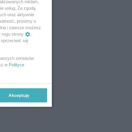
alizowanych reklam,
ie usług. Za zgodą
ych oraz aktywnie
watność, prosimy o
wolna i zawsze możesz
m rogu strony
.
sprzeciwić się
 naszych serwisów
esz w
Polityce
Akceptuję