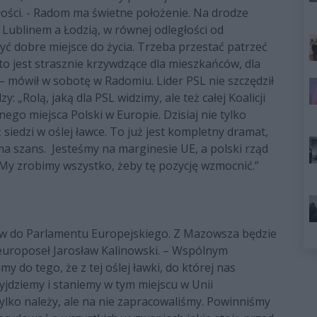
łości. - Radom ma świetne położenie. Na drodze
ublinem a Łodzią, w równej odległości od
yć dobre miejsce do życia. Trzeba przestać patrzeć
o jest strasznie krzywdzące dla mieszkańców, dla
 – mówił w sobotę w Radomiu. Lider PSL nie szczędził
 „Rolą, jaką dla PSL widzimy, ale też całej Koalicji
ego miejsca Polski w Europie. Dzisiaj nie tylko
 siedzi w oślej ławce. To już jest kompletny dramat,
 ma szans. Jesteśmy na marginesie UE, a polski rząd
 My zrobimy wszystko, żeby tę pozycję wzmocnić.”
ów do Parlamentu Europejskiego. Z Mazowsza będzie
 europoseł Jarosław Kalinowski. – Wspólnym
 do tego, że z tej oślej ławki, do której nas
yjdziemy i staniemy w tym miejscu w Unii
tylko należy, ale na nie zapracowaliśmy. Powinniśmy