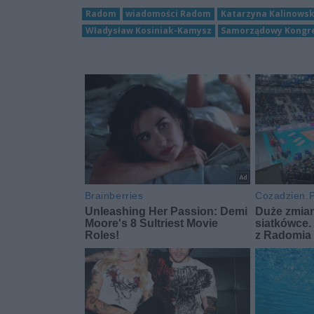
Radom
wiadomości Radom
Katarzyna Kalinows
Władysław Kosiniak-Kamysz
Samorządowy Kongre