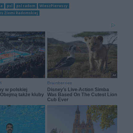
ka
psl
psl radom
WieszPierwszy
s Ziemi Radomskiej