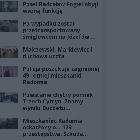
Poseł Radosław Fogiel objął
ważną funkcję
Po wypadku został
przetransportowany
śmigłowcem na Józefów.
Historia mrozi krew w
Malczewski, Markiewicz i
żyłach
duchowa uczta
Policja poszukuje zaginionej
49-letniej mieszkanki
Radomia
Powstanie chytry pomnik
Trzech Cytryn. Znamy
wyniki Budżetu
Obywatelskiego 2027
Mieszkaniec Radomia
oskarżony o... 123
przestępstwa. Szkoda