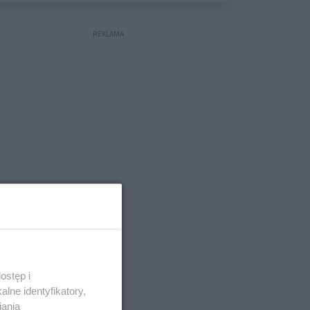
wyceniona na ponad milion
złotych
REKLAMA
ostęp i
lne identyfikatory,
iania