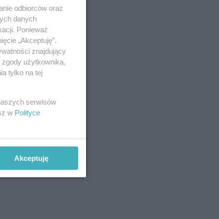
anie odbiorców oraz
nych danych
kacji. Ponieważ
ięcie „Akceptuję”.
ywatności znajdujący
ą zgody użytkownika,
 tylko na tej
 naszych serwisów
esz w
Polityce
Akceptuję