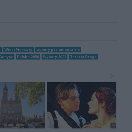
l
WieszPierwszy
wybory parlamentarne
-Kamysz
Polska 2050
Wybory 2023
Trzecia Droga