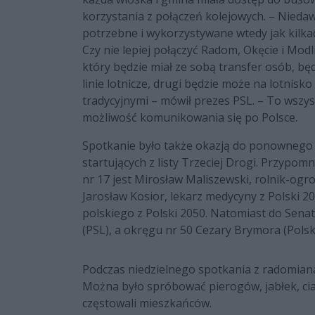
korzystania z połączeń kolejowych. – Nied
potrzebne i wykorzystywane wtedy jak kilkad
Czy nie lepiej połączyć Radom, Okęcie i Modli
który będzie miał ze sobą transfer osób, b
linie lotnicze, drugi będzie może na lotnisko
tradycyjnymi – mówił prezes PSL. – To wszys
możliwość komunikowania się po Polsce.
Spotkanie było także okazją do ponownego
startujących z listy Trzeciej Drogi. Przypo
nr 17 jest Mirosław Maliszewski, rolnik-ogr
Jarosław Kosior, lekarz medycyny z Polski 20
polskiego z Polski 2050. Natomiast do Sena
(PSL), a okręgu nr 50 Cezary Brymora (Polsk
Podczas niedzielnego spotkania z radomiana
Można było spróbować pierogów, jabłek, cias
częstowali mieszkańców.