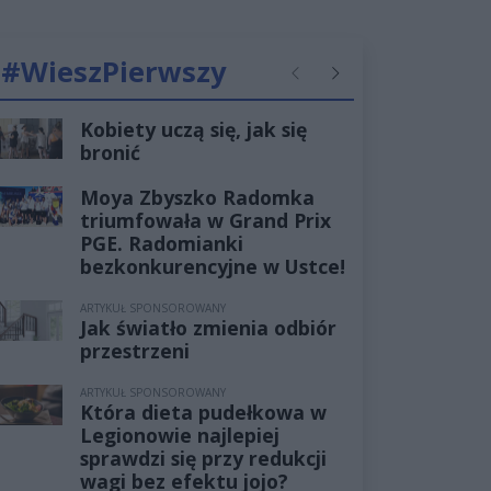
#WieszPierwszy
Poprzednie
Następne
Kobiety uczą się, jak się
bronić
Moya Zbyszko Radomka
triumfowała w Grand Prix
PGE. Radomianki
bezkonkurencyjne w Ustce!
ARTYKUŁ SPONSOROWANY
Jak światło zmienia odbiór
przestrzeni
ARTYKUŁ SPONSOROWANY
Która dieta pudełkowa w
Legionowie najlepiej
sprawdzi się przy redukcji
wagi bez efektu jojo?