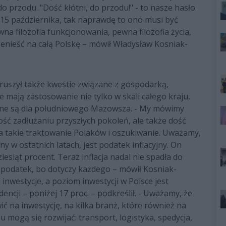
o przodu. "Dość kłótni, do przodu!" - to nasze hasło
 15 października, tak naprawdę to ono musi być
na filozofia funkcjonowania, pewna filozofia życia,
zenieść na całą Polskę – mówił Władysław Kosniak-
uszył także kwestie związane z gospodarką,
re mają zastosowanie nie tylko w skali całego kraju,
totne są dla południowego Mazowsza. - My mówimy
ć zadłużaniu przyszłych pokoleń, ale także dość
a takie traktowanie Polaków i oszukiwanie. Uważamy,
y w ostatnich latach, jest podatek inflacyjny. On
esiąt procent. Teraz inflacja nadal nie spadła do
 podatek, bo dotyczy każdego – mówił Kosniak-
ą inwestycje, a poziom inwestycji w Polsce jest
dencji – poniżej 17 proc. – podkreślił. - Uważamy, że
wić na inwestycję, na kilka branż, które również na
mogą się rozwijać: transport, logistyka, spedycja,