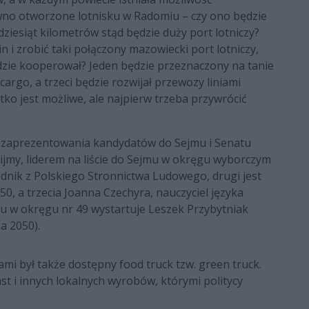
awno otworzone lotnisku w Radomiu – czy ono będzie
ziesiąt kilometrów stąd będzie duży port lotniczy?
n i zrobić taki połączony mazowiecki port lotniczy,
ędzie kooperował? Jeden będzie przeznaczony na tanie
 cargo, a trzeci będzie rozwijał przewozy liniami
tko jest możliwe, ale najpierw trzeba przywrócić
 zaprezentowania kandydatów do Sejmu i Senatu
mnijmy, liderem na liście do Sejmu w okręgu wyborczym
odnik z Polskiego Stronnictwa Ludowego, drugi jest
50, a trzecia Joanna Czechyra, nauczyciel języka
tu w okręgu nr 49 wystartuje Leszek Przybytniak
a 2050).
mi był także dostępny food truck tzw. green truck.
t i innych lokalnych wyrobów, którymi politycy