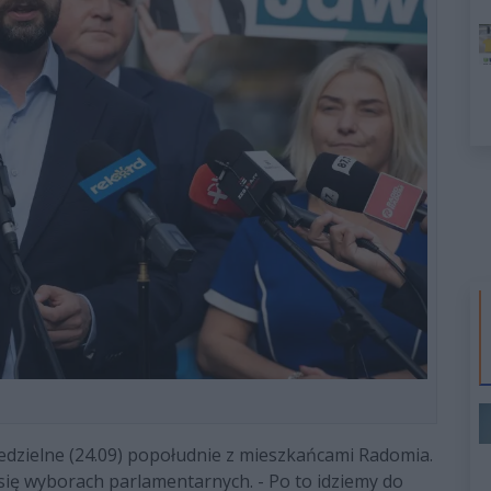
edzielne (24.09) popołudnie z mieszkańcami Radomia.
 się wyborach parlamentarnych. - Po to idziemy do