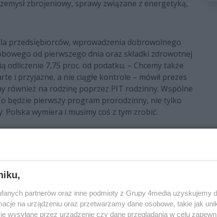
zemysł zbrojeniowy, sprawy związane z energetyką,
 dla przedsiębiorców, wprowadzenia dobrowolnego
obowego od pierwszego dnia oraz składki zdrowotnej
ą odliczenie 7,75 proc. od podatku. – Chcemy także
te i przyjazne, a nie ciągłe kontrole – mówił prezes
y również na rodzinę poprzez PIT rodzinny. Wspólne
. To będzie pierwszy program prorodzinny, nie tylko
y. Polska wymiera i musimy coś z tym zrobić.
ego jest skrócenie czasu oczekiwania na wizyty u
7 proc. PKB na ochronę zdrowia i żebyśmy mogli
e. A nie, żeby za pieniądze ze składki zdrowotnej,
ny węgiel z Kolumbii. Pieniądze na zdrowie mają iść
niku,
jest potrzebująca – mówił Kosniak-Kamysz. – Jeżeli
fanych partnerów oraz inne podmioty z Grupy 4media uzyskujemy d
ej ochrony zdrowia w ciągu 60 dni, to będzie mógł
cje na urządzeniu oraz przetwarzamy dane osobowe, takie jak unika
 leczenia. To jest nasza obietnica, to jest jedna z
je wysyłane przez urządzenie czy dane przeglądania w celu zapewn