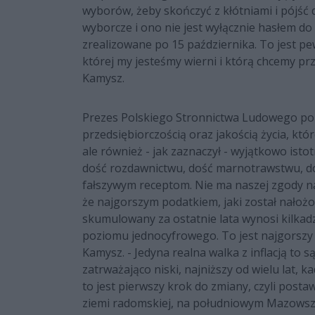
wyborów, żeby skończyć z kłótniami i pójść d
wyborcze i ono nie jest wyłącznie hasłem do
zrealizowane po 15 października. To jest pew
której my jesteśmy wierni i którą chcemy pr
Kamysz.
Prezes Polskiego Stronnictwa Ludowego por
przedsiębiorczością oraz jakością życia, któ
ale również - jak zaznaczył - wyjątkowo is
dość rozdawnictwu, dość marnotrawstwu, doś
fałszywym receptom. Nie ma naszej zgody n
że najgorszym podatkiem, jaki został nałożon
skumulowany za ostatnie lata wynosi kilkadzi
poziomu jednocyfrowego. To jest najgorszy
Kamysz. - Jedyna realna walka z inflacją to s
zatrważająco niski, najniższy od wielu lat, ka
to jest pierwszy krok do zmiany, czyli posta
ziemi radomskiej, na południowym Mazowszu 