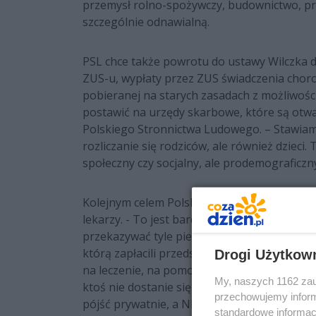
przemysł rolno-spożywczy, budownictwo, pr
szczególnie odnawialną.
PSL chce także powrotu do ustawy Wilczka
ZUS-u, wypłaty przez ZUS świadczenia chor
pobieranej na starych zasadach z możliwości
postawić na urzędy skarbowe, które są otwar
Polskiego Stronnictwa Ludowego. – Stawiam
rozliczanie się rodziców, ale również dzieci
społeczny czy socjalny, ale prodemograficzn
Kolejnym celem Polskiego Stronnictwa Ludow
lekarzy. - To jest bardzo ważne, żeby było 
przekazywać tyle pieniędzy, ile jest potrzebn
którą zapłacili przedsiębiorcy, był wykupywa
Drogi Użytkow
na leczenie, na pomoc każdej osobie, która 
My, naszych 1162 zau
ktoś nie dostanie się do lekarzy do publiczn
przechowujemy informa
pójść prywatnie, a NFZ pokryje koszty takiego
standardowe informac