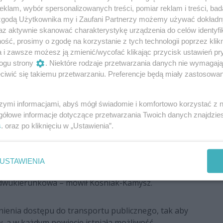
ńczyć z kolejkami do lekarzy specjalistów.
klam, wybór spersonalizowanych treści, pomiar reklam i treści, bad
 zgodą Użytkownika my i Zaufani Partnerzy możemy używać dokład
zaznaczył Kosiniak-Kamysz, często to kobiety mają na
az aktywnie skanować charakterystykę urządzenia do celów identyfi
wywaniem dzieci oraz opieką nad starszymi
ść, prosimy o zgodę na korzystanie z tych technologii poprzez klikn
realia życia – mówił prezes PSL – Chcemy pomagać
a i zawsze możesz ją zmienić/wycofać klikając przycisk ustawień pr
ie zawodowe z życiem rodzinnym.
ogu strony
. Niektóre rodzaje przetwarzania danych nie wymagaj
iwić się takiemu przetwarzaniu. Preferencje będą miały zastosowania
 produktów rolnych i spożywczych z Ukrainy.
owego, żywność o najwyższej jakości to ta
szymi informacjami, abyś mógł świadomie i komfortowo korzystać z
 jest jeden z podstawowych czynników dobrostanu,
gółowe informacje dotyczące przetwarzania Twoich danych znajdzi
czny, psychiczny i społeczny. Na ten pierwszy składa
s
. oraz po kliknięciu w „Ustawienia”.
t jakość tego co jemy i na to musimy położyć wielki
anemu napływowi zboża i innych produktów rolno-
ocą drugiemu człowiekowi i Polacy to dobrze
USTAWIENIA
wanie jakiejkolwiek nowej oligarchii na Ukrainie i na
da dwukierunkowa – mówił Kosniak-Kamysz.
ienia dostępu do transportu publicznego, tak aby
, a w każdym powiecie istniała możliwość