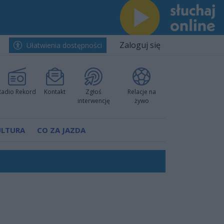
Zaloguj się
Ułatwienia dostępności
Radio Rekord
Kontakt
Zgłoś
Relacje na
interwencję
żywo
ULTURA
CO ZA JAZDA
nkurencyjne w Ustce!
ano umowę
Polski
 decyzję prokuratury
ów pokazali klasę
worzyć nową sportową tradycję"
ruchu