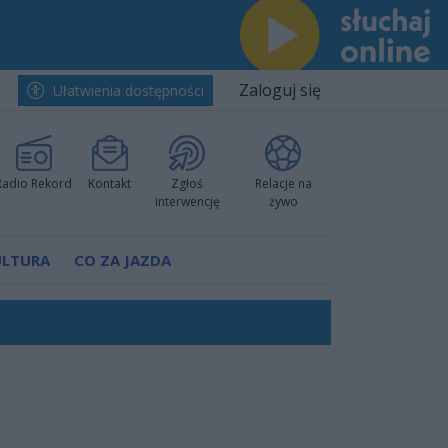
Zaloguj się
Ułatwienia dostępności
Radio Rekord
Kontakt
Zgłoś
Relacje na
interwencję
żywo
ULTURA
CO ZA JAZDA
nkurencyjne w Ustce!
ano umowę
Polski
 decyzję prokuratury
ów pokazali klasę
worzyć nową sportową tradycję"
ruchu