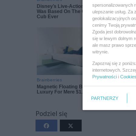
spersonalizowanych re
ulepszanie usług. Za
geolokalizacyjnych or
cenimy Twoją prywatno
Zgoda jest dobrowoln
się w lewym dolnym r
ale masz prawo sprzec
witrynie.
Zapoznaj się z poniż
internetowych. Szcze
Prywatności
i
Cookie
PARTNERZY
Podziel się