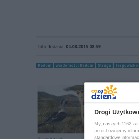
Data dodania:
04.08.2015 08:59
Radom
wiadomości Radom
Struga
targowisko
Drogi Użytkow
My, naszych 1162 zau
przechowujemy informa
standardowe informac