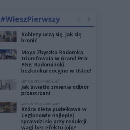
#WieszPierwszy
Poprzednie
Następne
Kobiety uczą się, jak się
bronić
Moya Zbyszko Radomka
triumfowała w Grand Prix
PGE. Radomianki
bezkonkurencyjne w Ustce!
ARTYKUŁ SPONSOROWANY
Jak światło zmienia odbiór
przestrzeni
ARTYKUŁ SPONSOROWANY
Która dieta pudełkowa w
Legionowie najlepiej
sprawdzi się przy redukcji
wagi bez efektu jojo?