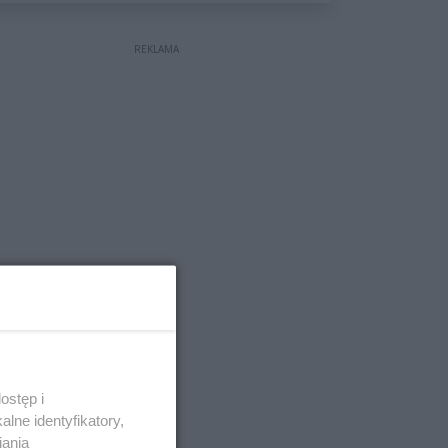
wyceniona na ponad milion
złotych
REKLAMA
ostęp i
lne identyfikatory,
iania