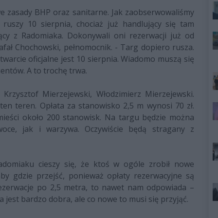
we zasady BHP oraz sanitarne. Jak zaobserwowaliśmy
 ruszy 10 sierpnia, chociaż już handlujący się tam
ący z Radomiaka. Dokonywali oni rezerwacji już od
Rafał Chochowski, pełnomocnik. - Targ dopiero rusza.
otwarcie oficjalne jest 10 sierpnia. Wiadomo muszą się
entów. A to trochę trwa.
. Krzysztof Mierzejewski, Włodzimierz Mierzejewski.
en teren. Opłata za stanowisko 2,5 m wynosi 70 zł.
ieści około 200 stanowisk. Na targu będzie można
oce, jak i warzywa. Oczywiście będą stragany z
domiaku cieszy się, że ktoś w ogóle zrobił nowe
by gdzie przejść, ponieważ opłaty rezerwacyjne są
ezerwacje po 2,5 metra, to nawet nam odpowiada –
a jest bardzo dobra, ale co nowe to musi się przyjąć.