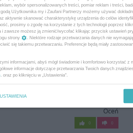
klam, wybór spersonalizowanych treści, pomiar reklam i treści, bad
 zgodą Użytkownika my i Zaufani Partnerzy możemy używać dokład
az aktywnie skanować charakterystykę urządzenia do celów identyfi
ść, prosimy o zgodę na korzystanie z tych technologii poprzez klikn
a i zawsze możesz ją zmienić/wycofać klikając przycisk ustawień pr
ogu strony
. Niektóre rodzaje przetwarzania danych nie wymagaj
iwić się takiemu przetwarzaniu. Preferencje będą miały zastosowania
szymi informacjami, abyś mógł świadomie i komfortowo korzystać z
gółowe informacje dotyczące przetwarzania Twoich danych znajdzi
s
. oraz po kliknięciu w „Ustawienia”.
USTAWIENIA
Oceń
0
0