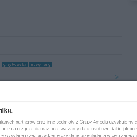
grzybowska
nowy targ
niku,
fanych partnerów oraz inne podmioty z Grupy 4media uzyskujemy d
cje na urządzeniu oraz przetwarzamy dane osobowe, takie jak unika
je wysyłane przez urządzenie czy dane przeglądania w celu zapewn