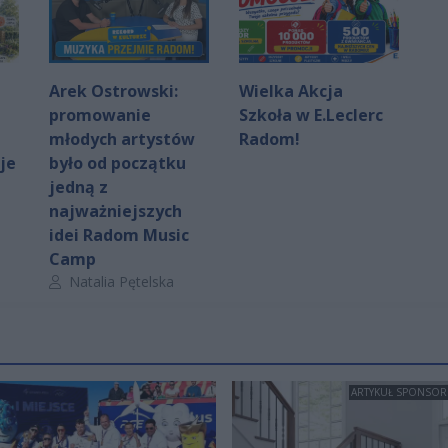
Arek Ostrowski:
Wielka Akcja
promowanie
Szkoła w E.Leclerc
młodych artystów
Radom!
je
było od początku
jedną z
najważniejszych
idei Radom Music
Camp
Autor artykułu:
Natalia Pętelska
ARTYKUŁ SPONSO