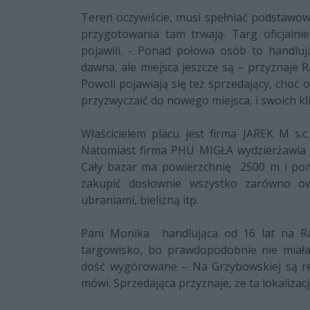
Teren oczywiście, musi spełniać podstawo
przygotowania tam trwają. Targ oficjalnie
pojawili. - Ponad połowa osób to handluj
dawna, ale miejsca jeszcze są – przyznaje 
Powoli pojawiają się też sprzedający, choć 
przyzwyczaić do nowego miejsca, i swoich kli
Właścicielem placu jest firma JAREK M s.c
Natomiast firma PHU MIGŁA wydzierżawia t
Cały bazar ma powierzchnię 2500 m i pom
zakupić dosłownie wszystko zarówno ow
ubraniami, bielizną itp.
Pani Monika handlująca od 16 lat na Ra
targowisko, bo prawdopodobnie nie miała
dość wygórowane – Na Grzybowskiej są r
mówi. Sprzedająca przyznaje, że ta lokalizacj