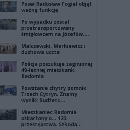
Poseł Radosław Fogiel objął
ważną funkcję
Po wypadku został
przetransportowany
śmigłowcem na Józefów.
Historia mrozi krew w
Malczewski, Markiewicz i
żyłach
duchowa uczta
Policja poszukuje zaginionej
49-letniej mieszkanki
Radomia
Powstanie chytry pomnik
Trzech Cytryn. Znamy
wyniki Budżetu
Obywatelskiego 2027
Mieszkaniec Radomia
oskarżony o... 123
przestępstwa. Szkoda