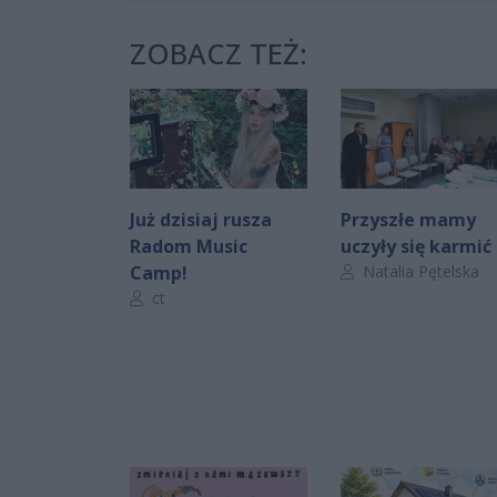
ZOBACZ TEŻ:
Już dzisiaj rusza
Przyszłe mamy
Radom Music
uczyły się karmić
Autor artykułu:
Camp!
Natalia Pętelska
Autor artykułu:
ct