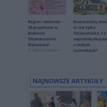
Region radomski –
Nowoczesny dom
49 projektów w
to nie tylko
Budżecie
fotowoltaika. Co
Obywatelskim
naprawdę decydu
Mazowsza!
o niskich
Autor artykułu:
Materiał partnera
rachunkach?
NAJNOWSZE ARTYKUŁY