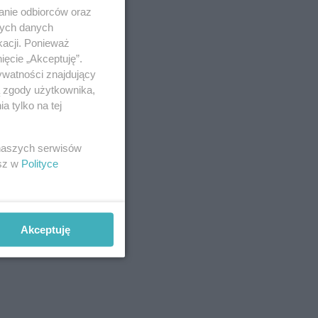
anie odbiorców oraz
nych danych
kacji. Ponieważ
ięcie „Akceptuję”.
ywatności znajdujący
ą zgody użytkownika,
 tylko na tej
 naszych serwisów
esz w
Polityce
Akceptuję