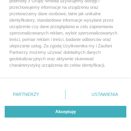
podmioty z Grupy 4media uzyskujemy dostęp i
Data dodania galerii:
03.08.2026
przechowujemy informacje na urządzeniu oraz
przetwarzamy dane osobowe, takie jak unikalne
identyfikatory, standardowe informacje wysyłane przez
urządzenie czy dane przeglądania w celu zapewniania
spersonalizowanych reklam, wybór spersonalizowanych
treści, pomiar reklam i treści, badanie odbiorców oraz
ulepszanie usług. Za zgodą Użytkownika my i Zaufani
Partnerzy możemy używać dokładnych danych
geolokalizacyjnych oraz aktywnie skanować
charakterystykę urządzenia do celów identyfikacji.
Ponieważ cenimy Twoją prywatność, prosimy o zgodę na
korzystanie z tych technologii poprzez kliknięcie
„Akceptuję”. Zgoda jest dobrowolna i zawsze możesz ją
zmienić/wycofać klikając przycisk ustawień prywatności
Liczba zdj
Niedziela na rynku (zdjęcia)
34
PARTNERZY
USTAWIENIA
znajdujący się w lewym dolnym rogu strony
. Niektóre
Data dodania galerii:
02.08.2026
rodzaje przetwarzania danych nie wymagają zgody
użytkownika, ale masz prawo sprzeciwić się takiemu
Akceptuję
przetwarzaniu. Preferencje będą miały zastosowania tylko
na tej witrynie.
REKLAMA