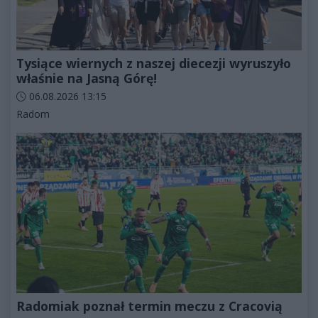
Tysiące wiernych z naszej diecezji wyruszyło
właśnie na Jasną Górę!
Data dodania artykułu:
06.08.2026 13:15
Kategorie artykułu:
Radom
Radomiak poznał termin meczu z Cracovią