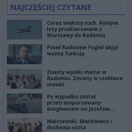
NAJCZĘŚCIEJ CZYTANE
Poprzednie
Następ
Coraz większy ruch. Kolejne
loty przekierowane z
Warszawy do Radomia
Poseł Radosław Fogiel objął
ważną funkcję
Znamy wyniki matur w
Radomiu. Zmiany w czołówce
stawki
Po wypadku został
przetransportowany
śmigłowcem na Józefów.
Historia mrozi krew w żyłach
Malczewski, Markiewicz i
duchowa uczta