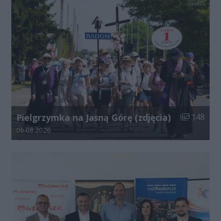
Liczba zdjęć
Pielgrzymka na Jasną Górę (zdjęcia)
148
Data dodania galerii:
06.08.2026