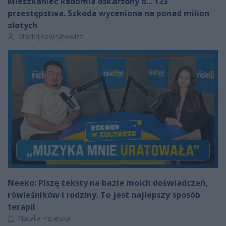
Mieszkaniec Radomia oskarżony o... 123
przestępstwa. Szkoda wyceniona na ponad milion
złotych
Autor artykułu:
Maciej Ławrynowicz
Neeko: Piszę teksty na bazie moich doświadczeń,
rówieśników i rodziny. To jest najlepszy sposób
terapii
Autor artykułu:
Natalia Pętelska