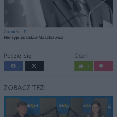
Podziel się
Oceń
0
0
ZOBACZ TEŻ: