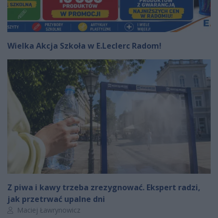
Wielka Akcja Szkoła w E.Leclerc Radom!
Z piwa i kawy trzeba zrezygnować. Ekspert radzi,
jak przetrwać upalne dni
Autor artykułu:
Maciej Ławrynowicz