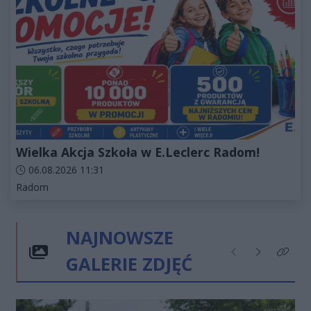
Wielka Akcja Szkoła w E.Leclerc Radom!
Data dodania artykułu:
06.08.2026 11:31
Kategorie artykułu:
Radom
NAJNOWSZE
GALERIE ZDJĘĆ
Poprzednie
Następne
Kliknij