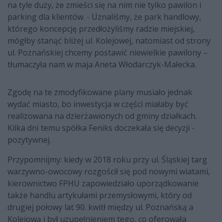
na tyle duży, że zmieści się na nim nie tylko pawilon i
parking dla klientów. - Uznaliśmy, że park handlowy,
którego koncepcję przedłożyliśmy radzie miejskiej,
mógłby stanąć bliżej ul. Kolejowej, natomiast od strony
ul. Poznańskiej chcemy postawić niewielkie pawilony –
tłumaczyła nam w maja Aneta Włodarczyk-Małecka.
Zgodę na te zmodyfikowane plany musiało jednak
wydać miasto, bo inwestycja w części miałaby być
realizowana na dzierżawionych od gminy działkach.
Kilka dni temu spółka Feniks doczekała się decyzji -
pozytywnej.
Przypomnijmy: kiedy w 2018 roku przy ul. Śląskiej targ
warzywno-owocowy rozgościł się pod nowymi wiatami,
kierownictwo FPHU zapowiedziało uporządkowanie
także handlu artykułami przemysłowymi, który od
drugiej połowy lat 90. kwitł między ul. Poznańską a
Kolejową i był uzupełnieniem tego, co oferowała