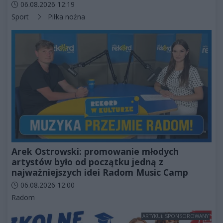
Data dodania artykułu:
06.08.2026 12:19
Kategorie artykułu:
Sport
Piłka nożna
Arek Ostrowski: promowanie młodych
artystów było od początku jedną z
najważniejszych idei Radom Music Camp
Data dodania artykułu:
06.08.2026 12:00
Kategorie artykułu:
Radom
ARTYKUŁ SPONSOROWANY