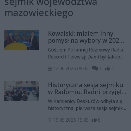
sejmik województwa
mazowieckiego
Kowalski: miałem inny
pomysł na wybory w 2024
roku, ale przyjąłem
Gościem Porannej Rozmowy Radia
decyzję mojego
Rekord i Telewizji Dami był Jakub
środowiska
Kowalski, radny sejmiku
12.06.2026 09:02
1
2
województwa mazowieckiego.
Historyczna sesja sejmiku
w Radomiu. Radni przyjęli
stanowisko ws.
W Kamienicy Deskurów odbyła się
upamiętnienia Czerwca
historyczna, pierwsza sesja sejmiku
1976
województwa mazowieckiego w
19.05.2026 15:35
8
Radomiu. Radni już na samym
początku przyjęli stanowisko w