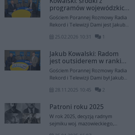
Kowalski: środki z
Adamem Struzikiem wybrał nowego
programów wojewódzkich
dyrektora Zespołu Szkół
często trafiają do tych,
Drzewnych i Leśnych w Garbatce-
Gościem Porannej Rozmowy Radia
którzy są przychylni
Letnisku. Został nim Andrzej
Rekord i Telewizji Dami jest Jakub
władzy
Stępnikowski.
Kowalski, radny sejmiku
25.02.2026 10:31
1
województwa mazowieckiego z
ramienia Prawa i Sprawiedliwości.
Jakub Kowalski: Radom
jest outsiderem w ranking
pozyskiwania środków.
Gościem Porannej Rozmowy Radia
Odpowiedzialność za to
Rekord i Telewizji Dami był Jakub
bierze prezydent
Kowalski, radny sejmiku
Witkowski
28.11.2025 10:45
2
województwa mazowieckiego z
ramienia Prawa i Sprawiedliwości.
Patroni roku 2025
W rok 2025, decyzją radnym
sejmiku woj. mazowieckiego,
uczcimy na Mazowszu czterech