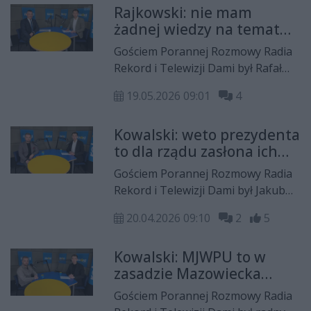
Rajkowski: nie mam
sprawie godnego upamiętnienia 50.
żadnej wiedzy na temat
rocznicy Radomskiego Czerwca
zakupu fortepianu przez
1976 roku.
Gościem Porannej Rozmowy Radia
Szkołę Drzewną
Rekord i Telewizji Dami był Rafał
Rajkowski, wicemarszałek
19.05.2026 09:01
4
województwa mazowieckiego.
Kowalski: weto prezydenta
to dla rządu zasłona ich
własnej porażki
Gościem Porannej Rozmowy Radia
Rekord i Telewizji Dami był Jakub
Kowalski, radny sejmiku
20.04.2026 09:10
2
5
województwa mazowieckiego z
ramienia Prawa i Sprawiedliwości.
Kowalski: MJWPU to w
zasadzie Mazowiecka
Jednostka Wdrażania
Gościem Porannej Rozmowy Radia
Polityki Struzika