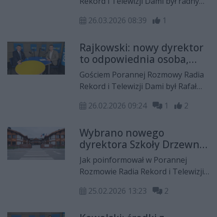
Rekord i Telewizji Dami był radny
sejmiku województwa
26.03.2026 08:39
1
mazowieckiego, Jakub Kowalski.
Rajkowski: nowy dyrektor
to odpowiednia osoba,
która ustabilizuje sytuację
Gościem Porannej Rozmowy Radia
w Szkole Drzewnej
Rekord i Telewizji Dami był Rafał
Rajkowski, wicemarszałek
26.02.2026 09:24
1
2
województwa mazowieckiego.
Wybrano nowego
dyrektora Szkoły Drzewnej
w Garbatce-Letnisku!
Jak poinformował w Porannej
Rozmowie Radia Rekord i Telewizji
Jakub Kowalski, radny sejmiku
25.02.2026 13:23
2
województwa mazowieckiego,
zarząd na czele z marszałkiem