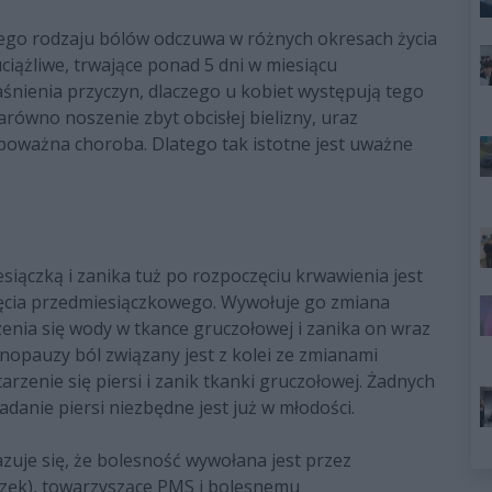
żnego rodzaju bólów odczuwa w różnych okresach życia
iążliwe, trwające ponad 5 dni w miesiącu
nienia przyczyn, dlaczego u kobiet występują tego
arówno noszenie zbyt obcisłej bielizny, uraz
poważna choroba. Dlatego tak istotne jest uważne
miesiączką i zanika tuż po rozpoczęciu krwawienia jest
cia przedmiesiączkowego. Wywołuje go zmiana
enia się wody w tkance gruczołowej i zanika on wraz
nopauzy ból związany jest z kolei ze zmianami
zenie się piersi i zanik tkanki gruczołowej. Żadnych
danie piersi niezbędne jest już w młodości.
uje się, że bolesność wywołana jest przez
brzęk), towarzyszące PMS i bolesnemu