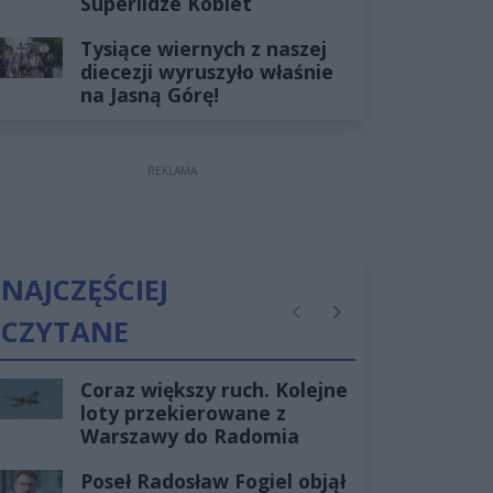
Superlidze Kobiet
Tysiące wiernych z naszej
diecezji wyruszyło właśnie
na Jasną Górę!
REKLAMA
NAJCZĘŚCIEJ
CZYTANE
Poprzednie
Następne
Coraz większy ruch. Kolejne
loty przekierowane z
Warszawy do Radomia
Poseł Radosław Fogiel objął