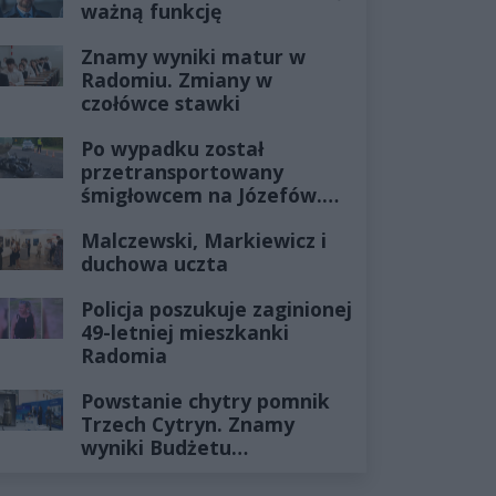
ważną funkcję
Znamy wyniki matur w
Radomiu. Zmiany w
czołówce stawki
Po wypadku został
przetransportowany
śmigłowcem na Józefów.
Historia mrozi krew w
Malczewski, Markiewicz i
żyłach
duchowa uczta
Policja poszukuje zaginionej
49-letniej mieszkanki
Radomia
Powstanie chytry pomnik
Trzech Cytryn. Znamy
wyniki Budżetu
Obywatelskiego 2027