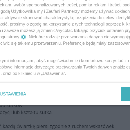
przodu i z obu stron pierś.
klam, wybór spersonalizowanych treści, pomiar reklam i treści, bad
 zgodą Użytkownika my i Zaufani Partnerzy możemy używać dokład
i
az aktywnie skanować charakterystykę urządzenia do celów identyfi
enienia lub wypryski
ść, prosimy o zgodę na korzystanie z tych technologii poprzez klikn
lub dołki dookoła nich.
a i zawsze możesz ją zmienić/wycofać klikając przycisk ustawień pr
ogu strony
. Niektóre rodzaje przetwarzania danych nie wymagaj
należy zbadać pierś.
iwić się takiemu przetwarzaniu. Preferencje będą miały zastosowania
ub dołków.
szymi informacjami, abyś mógł świadomie i komfortowo korzystać z
ersi (u większości kobiet tkanki w tej części są
gółowe informacje dotyczące przetwarzania Twoich danych znajdzi
zgodnie z ruchem wskazówek zegara.
s
. oraz po kliknięciu w „Ustawienia”.
eli, stwardnień.
sutek pomiędzy kciukiem i palcem wskazującym.
USTAWIENIA
 obu sutków
zycji lub kształtu sutka.
ać każdą ćwiartkę piersi zgodnie z ruchem wskazówek