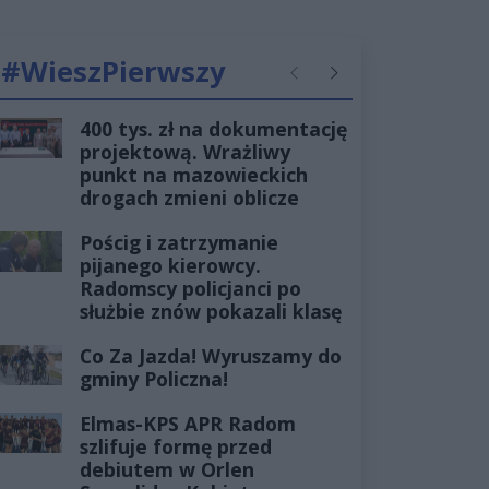
#WieszPierwszy
Poprzednie
Następne
400 tys. zł na dokumentację
projektową. Wrażliwy
punkt na mazowieckich
drogach zmieni oblicze
Pościg i zatrzymanie
pijanego kierowcy.
Radomscy policjanci po
służbie znów pokazali klasę
Co Za Jazda! Wyruszamy do
gminy Policzna!
Elmas-KPS APR Radom
szlifuje formę przed
debiutem w Orlen