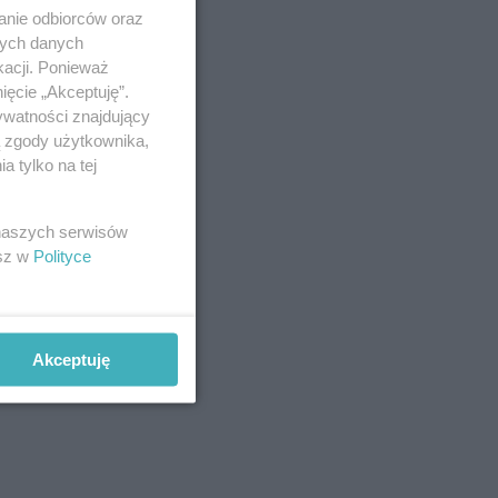
anie odbiorców oraz
nych danych
kacji. Ponieważ
ięcie „Akceptuję”.
ywatności znajdujący
ą zgody użytkownika,
 tylko na tej
 naszych serwisów
esz w
Polityce
Akceptuję