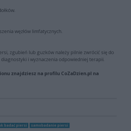
dołków.
zenia węzłów limfatycznych.
si, zgubień lub guzków należy pilnie zwrócić się do
diagnostyki i wyznaczenia odpowiedniej terapii.
onu znajdziesz na profilu CoZaDzien.pl na
ak badać piersi
samobadanie piersi