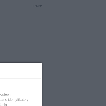
REKLAMA
ostęp i
lne identyfikatory,
iania