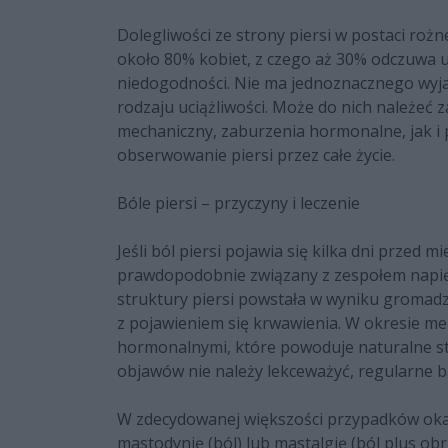
Dolegliwości ze strony piersi w postaci ro
około 80% kobiet, z czego aż 30% odczuwa uc
niedogodności. Nie ma jednoznacznego wyjaś
rodzaju uciążliwości. Może do nich należeć z
mechaniczny, zaburzenia hormonalne, jak i 
obserwowanie piersi przez całe życie.
Bóle piersi – przyczyny i leczenie
Jeśli ból piersi pojawia się kilka dni przed 
prawdopodobnie związany z zespołem napię
struktury piersi powstała w wyniku gromadz
z pojawieniem się krwawienia. W okresie me
hormonalnymi, które powoduje naturalne star
objawów nie należy lekceważyć, regularne ba
W zdecydowanej większości przypadków okaz
mastodynię (ból) lub mastalgię (ból plus o