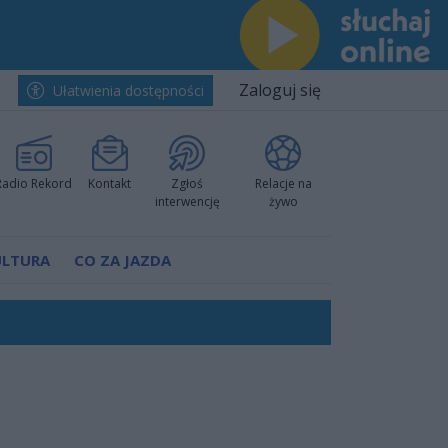
Zaloguj się
Ułatwienia dostępności
Radio Rekord
Kontakt
Zgłoś
Relacje na
interwencję
żywo
ULTURA
CO ZA JAZDA
ów pokazali klasę
rzowi
worzyć nową sportową tradycję"
ruchu