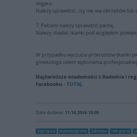
zegara.
Należy sprawdzić, czy nie ma obrzęków lub 
7. Palcami należy sprawdzić pachę.
Należy zbadać tkanki pod względem powięks
W przypadku wyczucia przerostów tkanki pier
ginekologa celem wykonania profesjonalnej 
Najświeższe wiadomości z Radomia i regi
Facebooku -
TUTAJ
.
Data dodania:
11.10.2016 10:05
Styl życia
mammografia
Zdrowie
rak piersi
j