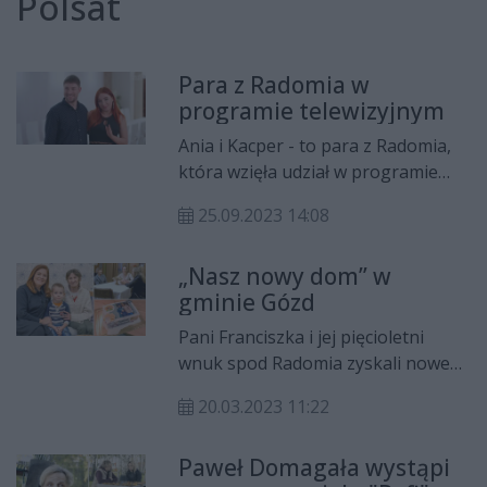
Polsat
Para z Radomia w
programie telewizyjnym
Ania i Kacper - to para z Radomia,
która wzięła udział w programie
Polsatu "Ślubne pogotowie Izabeli
25.09.2023 14:08
Janachowskiej". Premiera odcinka
odbyła się w niedzielę, 24 września.
„Nasz nowy dom” w
gminie Gózd
Pani Franciszka i jej pięcioletni
wnuk spod Radomia zyskali nowe
wnętrza, a przede wszystkim
20.03.2023 11:22
warunki mieszkaniowe na miarę XXI
wieku. Wszystko dzięki sąsiedzkiej
Paweł Domagała wystąpi
pomocy dwóch sióstr, które zgłosiły