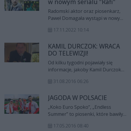
w nowym serialu "Rafi"
seniorkę do programu "Nasz nowy
dom".
Radomski aktor oraz piosenkarz,
Paweł Domagała wystąpi w nowym
serialu "Rafi". Co ciekawe,
17.11.2022 10:14
Domagała wraz ze swoją żoną,
Zuzanną Grabowską byli
KAMIL DURCZOK: WRACA
pomysłodawcami produkcji.
DO TELEWIZJI!
Od kilku tygodni pojawiały się
informacje, jakoby Kamil Durczok
miał szykować się do powrotu do
31.08.2016 06:26
telewizji. Teraz dziennikarz
potwierdził te doniesienia i już w
JAGODA W POLSACIE
październiku zobaczymy, go jako
prowadzącego publicystyczny
„Koko Euro Spoko”, „Endless
program w Polsacie News.
Summer” to piosenki, które bawiły
kibiców podczas Mistrzostw Europy
17.05.2016 08:40
w 2012 roku organizowanych w