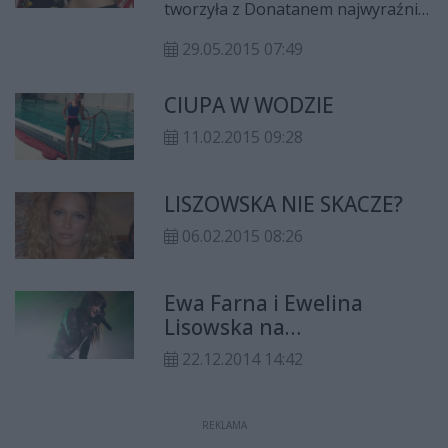
tworzyła z Donatanem najwyraźniej
wreszcie zachłysnęła się medialną
29.05.2015 07:49
sławą – choć gatunek muzyczny w
którym tworzy za tym nie przepada.
CIUPA W WODZIE
11.02.2015 09:28
LISZOWSKA NIE SKACZE?
06.02.2015 08:26
Ewa Farna i Ewelina
Lisowska na
sylwestrowym koncercie
22.12.2014 14:42
Polsatu?
REKLAMA