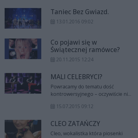
Polsce i na Ukrainie. Zespół Jagoda
Taniec Bez Gwiazd.
wydał teledysk do piosenki „Lewy”.
Kompozycją zainteresowała się
13.01.2016 09:02
telewizja Polsat.
Co pojawi się w
Świątecznej ramówce?
20.11.2015 12:24
MALI CELEBRYCI?
Powracamy do tematu dość
kontrowersyjnego – oczywiście nie
aż tak jak dopalacze, ale na pewnej
15.07.2015 09:12
płaszczyźnie mogącego być równie
tragicznym w skutkach. Oczywiście
CLEO ZATAŃCZY
chodzi o show biznes, a konkretniej
o dzieci, które biorą w nim udział.
Cleo, wokalistka która piosenki