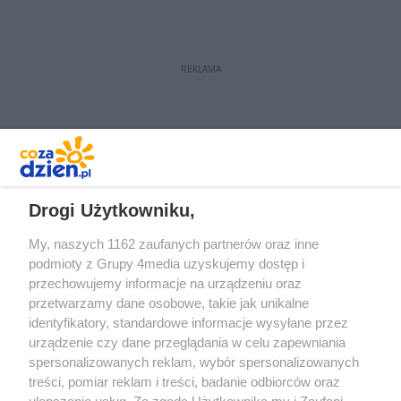
REKLAMA
REKLAMA
Drogi Użytkowniku,
My, naszych 1162 zaufanych partnerów oraz inne
podmioty z Grupy 4media uzyskujemy dostęp i
przechowujemy informacje na urządzeniu oraz
przetwarzamy dane osobowe, takie jak unikalne
identyfikatory, standardowe informacje wysyłane przez
urządzenie czy dane przeglądania w celu zapewniania
spersonalizowanych reklam, wybór spersonalizowanych
Redakcja
Reklama
Prywatność
Praca Łódź
treści, pomiar reklam i treści, badanie odbiorców oraz
the:protocol