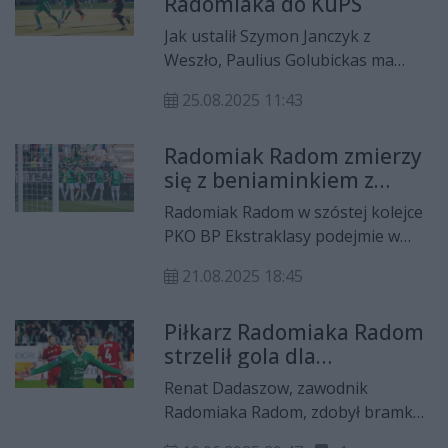
Radomiaka do KuPS
rozwiązana za porozumieniem
stron.
Jak ustalił Szymon Janczyk z
Weszło, Paulius Golubickas ma
zostać wypożyczony z Radomiaka
25.08.2025 11:43
Radom do KuPS Kuopio, mistrza
Finlandii, który tej jesieni zagra w
Radomiak Radom zmierzy
europejskich pucharach,
się z beniaminkiem z
najpewniej w Lidze Konferencji
Niecieczy. Zieloni chcą
Europy.
Radomiak Radom w szóstej kolejce
wrócić na zwycięską
PKO BP Ekstraklasy podejmie w
ścieżkę
piątek (22 sierpnia) Bruk-Bet
21.08.2025 18:45
Termalicę Nieciecza. Zieloni będą
chcieli wrócić na zwycięską ścieżkę
Piłkarz Radomiaka Radom
po dwóch porażkach z rzędu.
strzelił gola dla
reprezentacji!
Renat Dadaszow, zawodnik
Radomiaka Radom, zdobył bramkę
w przegranym 1:2 meczu