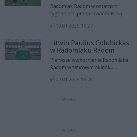
numery w nowym klubie.
Radomiak Radom w ostatnich
tygodniach przeprowadził istną
rewolucję kadrową. Ściągnięci
19.01.2025 18:27
zawodnicy wybrali swoje nowe
numery na koszulkach.
Litwin Paulius Golubickas
w Radomiaku Radom
Pierwsze wzmocnienie Radomiaka
Radom w zimowym okienku
transferowym. Do "Zielonych"
07.01.2025 18:28
dołączył litewski pomocnik Paulius
Golubickas.
REKLAMA
REKLAMA