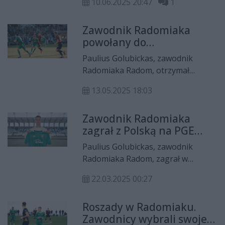
10.06.2025 20:47
1
towarzyskim z Węgrami. W kadrze
narodowej zagrał także Paulius
Zawodnik Radomiaka
Golubickas.
powołany do
reprezentacji!
Paulius Golubickas, zawodnik
Radomiaka Radom, otrzymał
powołanie do narodowej kadry
13.05.2025 18:03
Litwy. To dla niego kolejne tego
typu wyróżnienie w tym sezonie.
Zawodnik Radomiaka
zagrał z Polską na PGE
Narodowym!
Paulius Golubickas, zawodnik
Radomiaka Radom, zagrał w
podstawowym składzie
22.03.2025 00:27
reprezentacji Litwy na PGE
Narodowym.
Roszady w Radomiaku.
Zawodnicy wybrali swoje