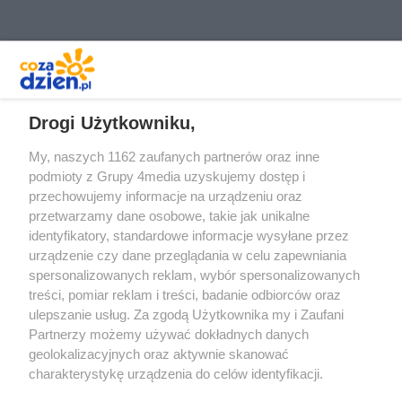
REKLAMA
Drogi Użytkowniku,
My, naszych 1162 zaufanych partnerów oraz inne
podmioty z Grupy 4media uzyskujemy dostęp i
przechowujemy informacje na urządzeniu oraz
przetwarzamy dane osobowe, takie jak unikalne
identyfikatory, standardowe informacje wysyłane przez
urządzenie czy dane przeglądania w celu zapewniania
spersonalizowanych reklam, wybór spersonalizowanych
Redakcja
Reklama
Prywatność
Praca Łódź
treści, pomiar reklam i treści, badanie odbiorców oraz
the:protocol
ulepszanie usług. Za zgodą Użytkownika my i Zaufani
Partnerzy możemy używać dokładnych danych
geolokalizacyjnych oraz aktywnie skanować
charakterystykę urządzenia do celów identyfikacji.
Ponieważ cenimy Twoją prywatność, prosimy o zgodę na
Szukaj