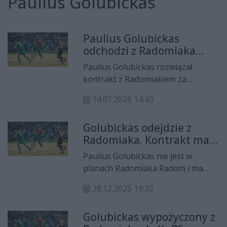
Paulius Golubickas
Paulius Golubickas
odchodzi z Radomiaka
Radom
Paulius Golubickas rozwiązał
kontrakt z Radomiakiem za
porozumieniem stron.
14.01.2026 14:43
Golubickas odejdzie z
Radomiaka. Kontrakt ma
zostać rozwiązany
Paulius Golubickas nie jest w
planach Radomiaka Radom i ma
wkrótce opuścić klub. Jak informuje
28.12.2025 19:32
Weszło, reprezentant Litwy dostał
zgodę na poszukiwanie nowego
Golubickas wypożyczony z
pracodawcy, a umowa ma zostać