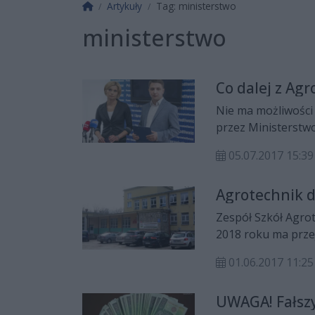
Strona główna
Artykuły
Tag: ministerstwo
ministerstwo
Co dalej z Ag
Nie ma możliwości
przez Ministerstwo
działacze PiS. Ich 
05.07.2017 15:39
Wysłaliśmy uchwał
Semik.
Agrotechnik d
Zespół Szkół Agro
2018 roku ma przej
zgodziła się w pon
01.06.2017 11:25
co stanie się z gru
UWAGA! Fałsz