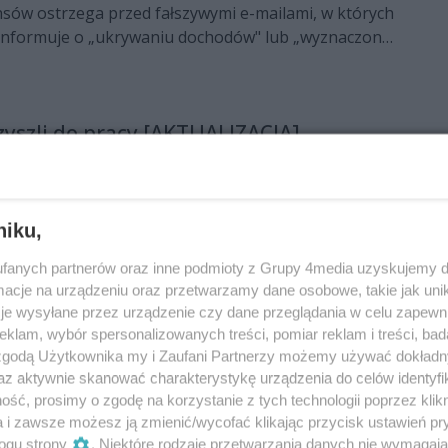
nsów ostrzega przed fałszywymi e-mailami, w których
informuje o „ukrywaniu dochodów" lub „wyznaczonej
". Należy zwrócić szczególną uwagę na adres
i, gdyż Ministerstwo Finansów posługuje się
ektronicznej w domenie: mf.gov.pl.
zyszli do pracy [AKTUALIZACJA]
o protestu celników dołączyli radomscy
częło się niewinnie od strajku włoskiego, a dziś (21
nie ma najważniejszych pracowników. Pracownicy
niku,
maczą, że strajk uderza przede wszystkim w osoby,
asną działalność gospodarczą.
fanych partnerów oraz inne podmioty z Grupy 4media uzyskujemy d
afi do Radomia? Niewykluczone
cje na urządzeniu oraz przetwarzamy dane osobowe, takie jak unika
je wysyłane przez urządzenie czy dane przeglądania w celu zapewn
więzieniu w kraju, które znajduje się na warszawskim
klam, wybór spersonalizowanych treści, pomiar reklam i treści, bad
wa obecnie 650 osadzonych. Przekształcenie aresztu
 zgodą Użytkownika my i Zaufani Partnerzy możemy używać dokład
olegało na kolejnym przenoszeniu poszczególnych
az aktywnie skanować charakterystykę urządzenia do celów identyfi
ch zakładów karnych w Polsce. Pod uwagę brane są
ść, prosimy o zgodę na korzystanie z tych technologii poprzez klikn
 w najbliższym sąsiedztwie stolicy. Jak wyjaśnia,
a i zawsze możesz ją zmienić/wycofać klikając przycisk ustawień pr
ersytet wśród najlepszych!
dyrektora generalnego Służby Więziennej mjr
ogu strony
. Niektóre rodzaje przetwarzania danych nie wymagaj