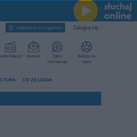
Zaloguj się
Ułatwienia dostępności
Radio Rekord
Kontakt
Zgłoś
Relacje na
interwencję
żywo
ULTURA
CO ZA JAZDA
rzowi
worzyć nową sportową tradycję"
ruchu