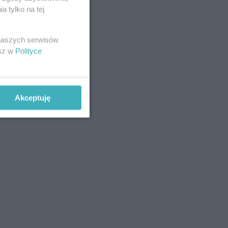
 tylko na tej
 naszych serwisów
esz w
Polityce
Akceptuję