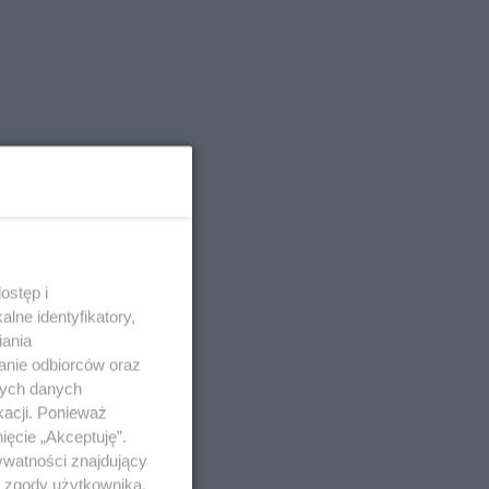
ostęp i
lne identyfikatory,
iania
anie odbiorców oraz
nych danych
kacji. Ponieważ
ięcie „Akceptuję”.
ywatności znajdujący
ą zgody użytkownika,