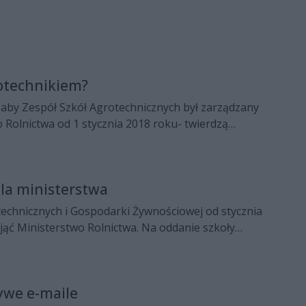
rotechnikiem?
 aby Zespół Szkół Agrotechnicznych był zarządzany
 Rolnictwa od 1 stycznia 2018 roku- twierdzą
zdaniem miasto nie dopełniło wszystkich formalności. -
ę intencyjną od razu zapewnia wiceprezydent Karol
la ministerstwa
technicznych i Gospodarki Żywnościowej od stycznia
ąć Ministerstwo Rolnictwa. Na oddanie szkoły
iedziałek rada miejska. Radni szczegółowo wypytywali,
ntami, które użytkuje agrotechnik.
ywe e-maile