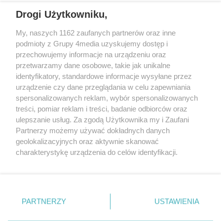
Drogi Użytkowniku,
My, naszych 1162 zaufanych partnerów oraz inne
podmioty z Grupy 4media uzyskujemy dostęp i
przechowujemy informacje na urządzeniu oraz
przetwarzamy dane osobowe, takie jak unikalne
identyfikatory, standardowe informacje wysyłane przez
urządzenie czy dane przeglądania w celu zapewniania
spersonalizowanych reklam, wybór spersonalizowanych
Redakcja
Reklama
Prywatność
Praca Łódź
treści, pomiar reklam i treści, badanie odbiorców oraz
the:protocol
ulepszanie usług. Za zgodą Użytkownika my i Zaufani
Partnerzy możemy używać dokładnych danych
geolokalizacyjnych oraz aktywnie skanować
charakterystykę urządzenia do celów identyfikacji.
Ponieważ cenimy Twoją prywatność, prosimy o zgodę na
Szukaj
korzystanie z tych technologii poprzez kliknięcie
„Akceptuję”. Zgoda jest dobrowolna i zawsze możesz ją
zmienić/wycofać klikając przycisk ustawień prywatności
Facebook.com
Youtube.com
PARTNERZY
USTAWIENIA
znajdujący się w lewym dolnym rogu strony
. Niektóre
rodzaje przetwarzania danych nie wymagają zgody