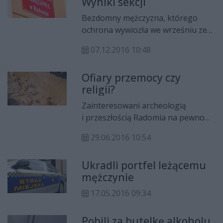
Wyniki sekcji
Bezdomny mężczyzna, którego
ochrona wywiozła we wrześniu ze
szpitala, zmarł na zapalenie płuc –
07.12.2016 10:48
ustalił biegły.
Ofiary przemocy czy
religii?
Zainteresowani archeologią
i przeszłością Radomia na pewno
zaciekawi informacja o kolejnym
29.06.2016 10:54
fascynującym spotkaniu w Muzeum
im. Jacka Malczewskiego w
Ukradli portfel leżącemu
Radomiu.
mężczynie
17.05.2016 09:34
Pobili za butelkę alkoholu