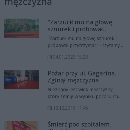
mężczyzna
"Zarzucił mu na głowę
sznurek i próbował
przytrzymać". Co działo się
"Zarzucił mu na głowę sznurek i
na ul. Miłej?
próbował przytrzymać" - czytamy w
mediach społecznościowych.
04.01.2023 15:28
Sprawa dotyczy mężczyzny, który
na ul. Miłej w Radomiu miał nie
Pożar przy ul. Gagarina.
tylko obserwować dzieci i za nimi
Zginął mężczyzna
chodzić, ale także dusić je
sznurkiem. Podejrzewany 30-latek
Nieznany jest wiek mężczyzny,
został wylegitymowany i
który zginął w wyniku pożaru na
odizolowany w szpitalu.
osiedlu Ustronie.
18.12.2016 11:46
Śmierć pod szpitalem.