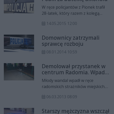
W ręce policjantów z Pionek trafił
28-latek, który razem z kolegą
pobił mężczyznę pod sklepem,
14.05.2015 12:00
ponieważ nie dał im alkoholu. Za
pobicie grozi kara do 3 lat
Domownicy zatrzymali
pozbawienia wolności.
sprawcę rozboju
08.01.2014 10:59
Demolował przystanek w
centrum Radomia. Wpadł
na gorącym uczynku
Młody wandal wpadł w ręce
radomskich strażników miejskich.
19-latek demolował przystanek
06.03.2013 08:09
przy punkcie sprzedaży biletów na
ul. Malczewskiego. Gdy zauważył
Starszy mężczyzna wszczął
radiowóz, próbował uciec.