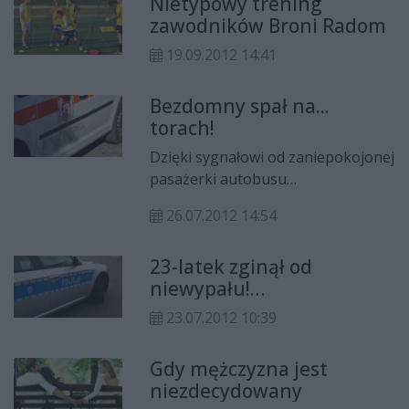
Nietypowy trening
zawodników Broni Radom
19.09.2012 14:41
Bezdomny spał na...
torach!
Dzięki sygnałowi od zaniepokojonej
pasażerki autobusu
przejeżdżającego wiaduktem nad
26.07.2012 14:54
torami w ul. Słowackiego
uratowano życie bezdomnemu.
23-latek zginął od
Mężczyzna spał w najlepsze na
niewypału!
torach. W porę obudzili go
(AKTUALIZACJA)
strażnicy miejscy.
23.07.2012 10:39
Gdy mężczyzna jest
niezdecydowany