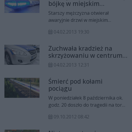
bójkę w miejskim
Mężczyzna odpowie za swój czyn
autobusie!
przed sądem.
Starszy mężczyzna otwierał
awaryjnie drzwi w miejskim
autobusie i wszczął bójkę, gdy
04.02.2013 19:30
jeden z pasażerów zwrócił mu
uwagę. Interweniowali strażnicy
Zuchwała kradzież na
miejscy i załoga karetki pogotowia
skrzyżowaniu w centrum
Radomia!
04.02.2013 12:31
Śmierć pod kołami
pociągu
W poniedziałek 8 października ok.
godz. 20 doszło do tragedii na torze
kolejowym w Pionkach.
09.10.2012 08:42