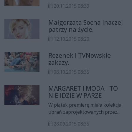
20.11.2015 08:39
Małgorzata Socha inaczej
patrzy na życie.
12.10.2015 08:20
Rozenek i TVNowskie
zakazy.
08.10.2015 08:35
MARGARET I MODA - TO
NIE IDZIE W PARZE
W piątek premierę miała kolekcja
ubrań zaprojektowanych przez
Margaret. Małgorzata Jamroży to
28.09.2015 08:35
wokalistka ,którą chyba wszyscy