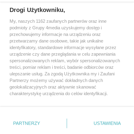
Drogi Użytkowniku,
My, naszych 1162 zaufanych partnerów oraz inne
podmioty z Grupy 4media uzyskujemy dostęp i
przechowujemy informacje na urządzeniu oraz
przetwarzamy dane osobowe, takie jak unikalne
identyfikatory, standardowe informacje wysyłane przez
urządzenie czy dane przeglądania w celu zapewniania
spersonalizowanych reklam, wybór spersonalizowanych
Redakcja
Reklama
Prywatność
Praca Łódź
treści, pomiar reklam i treści, badanie odbiorców oraz
the:protocol
ulepszanie usług. Za zgodą Użytkownika my i Zaufani
Partnerzy możemy używać dokładnych danych
geolokalizacyjnych oraz aktywnie skanować
charakterystykę urządzenia do celów identyfikacji.
Ponieważ cenimy Twoją prywatność, prosimy o zgodę na
Szukaj
korzystanie z tych technologii poprzez kliknięcie
„Akceptuję”. Zgoda jest dobrowolna i zawsze możesz ją
zmienić/wycofać klikając przycisk ustawień prywatności
Facebook.com
Youtube.com
PARTNERZY
USTAWIENIA
znajdujący się w lewym dolnym rogu strony
. Niektóre
rodzaje przetwarzania danych nie wymagają zgody