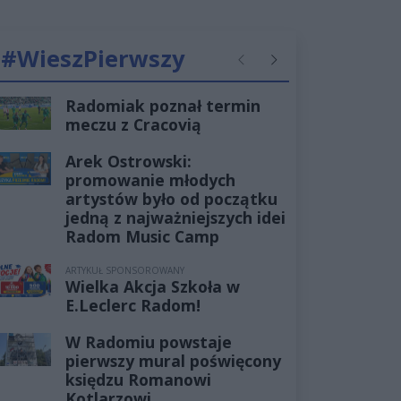
#WieszPierwszy
Poprzednie
Następne
Radomiak poznał termin
meczu z Cracovią
Arek Ostrowski:
promowanie młodych
artystów było od początku
jedną z najważniejszych idei
Radom Music Camp
ARTYKUŁ SPONSOROWANY
Wielka Akcja Szkoła w
E.Leclerc Radom!
W Radomiu powstaje
pierwszy mural poświęcony
księdzu Romanowi
Kotlarzowi