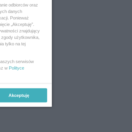
anie odbiorców oraz
nych danych
kacji. Ponieważ
ięcie „Akceptuję”.
ywatności znajdujący
ą zgody użytkownika,
 tylko na tej
 naszych serwisów
esz w
Polityce
Akceptuję