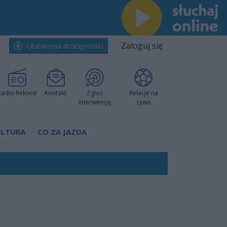
Zaloguj się
Ułatwienia dostępności
Radio Rekord
Kontakt
Zgłoś
Relacje na
interwencję
żywo
ULTURA
CO ZA JAZDA
rzowi
worzyć nową sportową tradycję"
ruchu