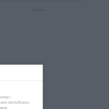
REKLAMA
ostęp i
lne identyfikatory,
iania