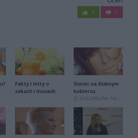
Oceń
0
0
ku?
Fakty i mity o
Siwiec na ślubnym
sokach i musach
kobiercu.
Autor artykułu:
(COLLINS)/fot. Facebook