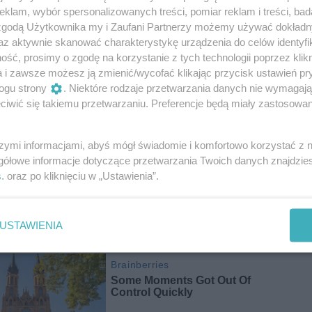
yli pięć półlitrowych soków dziennie. A to nie są tanie
klam, wybór spersonalizowanych treści, pomiar reklam i treści, bad
 to 1000 złotych miesięcznie.
 zgodą Użytkownika my i Zaufani Partnerzy możemy używać dokład
az aktywnie skanować charakterystykę urządzenia do celów identyfi
programu Projekty Lady. Będzie udzielała wielu
ść, prosimy o zgodę na korzystanie z tych technologii poprzez klikn
h olśnić. Jeszcze przez kilka dni Rozenek nie będzie
a i zawsze możesz ją zmienić/wycofać klikając przycisk ustawień pr
u półlitrowych napojów dziennie. Dzięki temu jej
ogu strony
. Niektóre rodzaje przetwarzania danych nie wymagaj
i. Jest absolutnie pewna, że dzięki temu będzie
iwić się takiemu przetwarzaniu. Preferencje będą miały zastosowania
szymi informacjami, abyś mógł świadomie i komfortowo korzystać z
gółowe informacje dotyczące przetwarzania Twoich danych znajdzi
s
. oraz po kliknięciu w „Ustawienia”.
USTAWIENIA