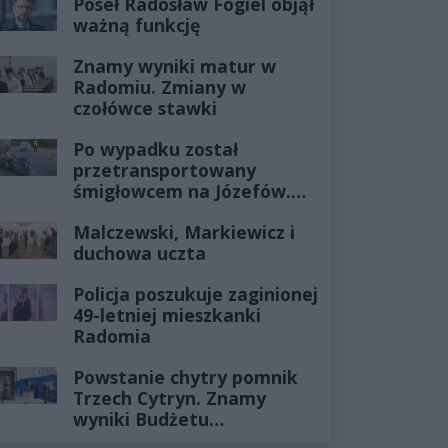
Poseł Radosław Fogiel objął
ważną funkcję
Znamy wyniki matur w
Radomiu. Zmiany w
czołówce stawki
Po wypadku został
przetransportowany
śmigłowcem na Józefów.
Historia mrozi krew w
Malczewski, Markiewicz i
żyłach
duchowa uczta
Policja poszukuje zaginionej
49-letniej mieszkanki
Radomia
Powstanie chytry pomnik
Trzech Cytryn. Znamy
wyniki Budżetu
Obywatelskiego 2027