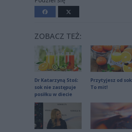
Podziel się
ZOBACZ TEŻ:
Dr Katarzyną Stoś:
Przytyjesz od so
sok nie zastępuje
To mit!
posiłku w diecie