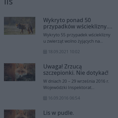
lis
Wykryto ponad 50
przypadków wścieklizny.
Trwa akcja szczepienia
Wykryto 55 przypadek wścieklizny
lisów
u zwierząt wolno żyjących na
terenie województwa
18.09.2021 10:02
mazowieckiego. Służby wojewody
mazowieckiego informują o
Uwaga! Zrzucą
jesiennej akcji szczepienia lisów
szczepionki. Nie dotykać!
wolno żyjących przeciwko
wściekliźnie.
W dniach 20 – 29 września 2016 r.
Wojewódzki Inspektorat
Weterynarii przeprowadzi akcję
16.09.2016 06:54
szczepienia przeciwko wściekliźnie
lisów wolno żyjących. Szczepionka
Lis w pudle.
zrzucana będzie z samolotów na