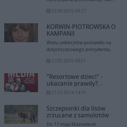
zapomina zabrać z blatu
02.09.2015 09:27
papierosów wchodząc na wizję,
innym razem zapomina imienia i
KORWIN-PIOTROWSKA O
nazwiska gościa z którym
KAMPANII
rozmawia, a potem nie potrafi
rozwinąć skrótu „JOW” Pawła
Wielu celebrytów postawiło na
Kukiza.
dotychczasowego prezydenta
Bronisława Komorowskiego –
27.05.2015 08:51
wśród nich znaleźli się między
innymi Tomasz Karolak i Kuba
"Resortowe dzieci" -
Wojewódzki. Ten drugi wyjątkowo
ukazanie prawdy?
usilnie próbował wykrzesać z
Paszkwil? W środę
prezydenta odrobinę ciepła i luzu,
21.01.2014 14:19
promocja
jednak... ze skutkiem różnym –
komentuje Karolina Korwin-
Szczepionki dla lisów
Piotrowska dla Onetu.
zrzucane z samolotów
Do 17 maja Mazowiecki