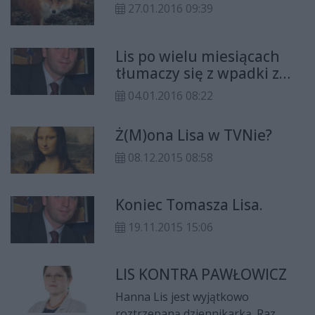
lasy, pola i łąki na terenie
27.01.2016 09:39
województwa mazowieckiego.
Lis po wielu miesiącach
tłumaczy się z wpadki z
Dudą.
04.01.2016 08:22
Ż(M)ona Lisa w TVNie?
08.12.2015 08:58
Koniec Tomasza Lisa.
19.11.2015 15:06
LIS KONTRA PAWŁOWICZ
Hanna Lis jest wyjątkowo
roztrzepaną dziennikarką. Raz