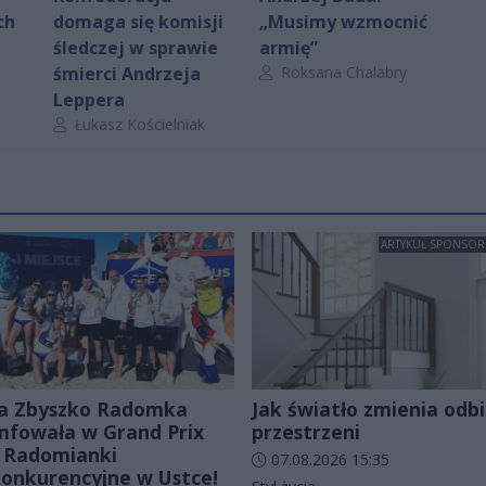
ch
domaga się komisji
„Musimy wzmocnić
śledczej w sprawie
armię”
Autor artykułu:
śmierci Andrzeja
Roksana Chalabry
Leppera
Autor artykułu:
Łukasz Kościelniak
ARTYKUŁ SPONSO
a Zbyszko Radomka
Jak światło zmienia odbi
mfowała w Grand Prix
przestrzeni
 Radomianki
Data dodania artykułu:
07.08.2026 15:35
onkurencyjne w Ustce!
Kategorie artykułu: