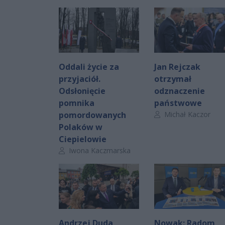
Oddali życie za
Jan Rejczak
przyjaciół.
otrzymał
Odsłonięcie
odznaczenie
pomnika
państwowe
Autor artykułu:
pomordowanych
Michał Kaczor
Polaków w
Ciepielowie
Autor artykułu:
Iwona Kaczmarska
Andrzej Duda
Nowak: Radom