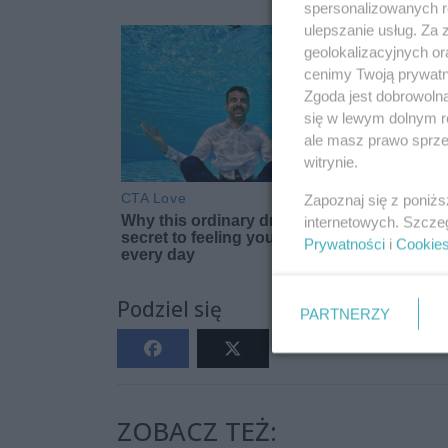
spersonalizowanych re
ulepszanie usług. Za
geolokalizacyjnych or
cenimy Twoją prywatno
Zgoda jest dobrowoln
się w lewym dolnym r
ale masz prawo sprzec
witrynie.
Zapoznaj się z poniż
internetowych. Szcze
Prywatności
i
Cookie
Podziel się
PARTNERZY
ZOBACZ TEŻ: