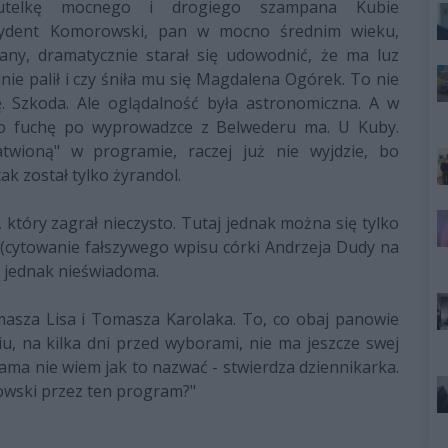
butelkę mocnego i drogiego szampana Kubie
ydent Komorowski, pan w mocno średnim wieku,
wany, dramatycznie starał się udowodnić, że ma luz
dnie palił i czy śniła mu się Magdalena Ogórek. To nie
ę. Szkoda. Ale oglądalność była astronomiczna. A w
co fuchę po wyprowadzce z Belwederu ma. U Kuby.
twioną" w programie, raczej już nie wyjdzie, bo
ak został tylko żyrandol.
 który zagrał nieczysto. Tutaj jednak można się tylko
 (cytowanie fałszywego wpisu córki Andrzeja Dudy na
y jednak nieświadoma.
asza Lisa i Tomasza Karolaka. To, co obaj panowie
u, na kilka dni przed wyborami, nie ma jeszcze swej
ama nie wiem jak to nazwać - stwierdza dziennikarka.
rowski przez ten program?"