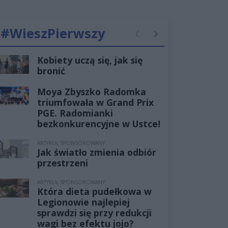
#WieszPierwszy
Poprzednie
Następne
Kobiety uczą się, jak się
bronić
Moya Zbyszko Radomka
triumfowała w Grand Prix
PGE. Radomianki
bezkonkurencyjne w Ustce!
ARTYKUŁ SPONSOROWANY
Jak światło zmienia odbiór
przestrzeni
ARTYKUŁ SPONSOROWANY
Która dieta pudełkowa w
Legionowie najlepiej
sprawdzi się przy redukcji
wagi bez efektu jojo?