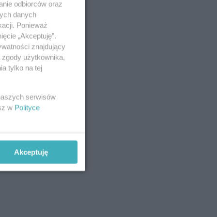
anie odbiorców oraz
nych danych
kacji. Ponieważ
ięcie „Akceptuję”.
ywatności znajdujący
ą zgody użytkownika,
 tylko na tej
 naszych serwisów
esz w
Polityce
Akceptuję