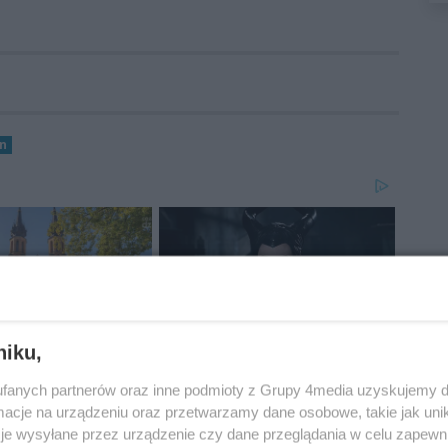
n
niku,
fanych partnerów oraz inne podmioty z Grupy 4media uzyskujemy d
cje na urządzeniu oraz przetwarzamy dane osobowe, takie jak unika
je wysyłane przez urządzenie czy dane przeglądania w celu zapewn