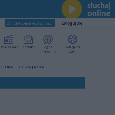
Zaloguj się
Ułatwienia dostępności
Radio Rekord
Kontakt
Zgłoś
Relacje na
interwencję
żywo
ULTURA
CO ZA JAZDA
nkurencyjne w Ustce!
ano umowę
Polski
 decyzję prokuratury
ów pokazali klasę
worzyć nową sportową tradycję"
ruchu