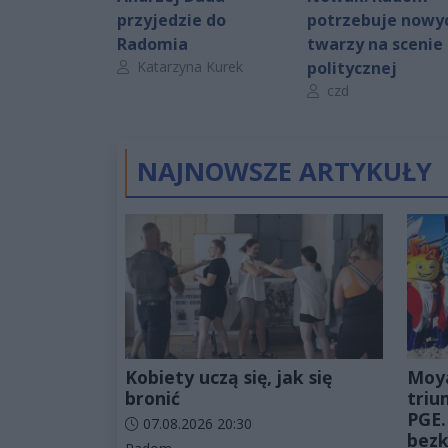
przyjedzie do
potrzebuje nowy
Radomia
twarzy na scenie
Autor artykułu:
Katarzyna Kurek
politycznej
Autor artykułu:
czd
NAJNOWSZE ARTYKUŁY
Kobiety uczą się, jak się
Moy
bronić
triu
PGE.
Data dodania artykułu:
07.08.2026 20:30
bezk
Kategorie artykułu: