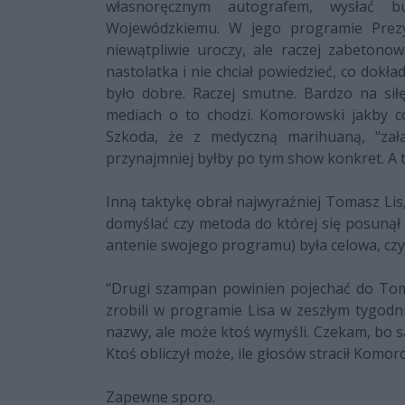
własnoręcznym autografem, wysłać 
Wojewódzkiemu. W jego programie Prez
niewątpliwie uroczy, ale raczej zabetono
nastolatka i nie chciał powiedzieć, co dokła
było dobre. Raczej smutne. Bardzo na sił
mediach o to chodzi. Komorowski jakby 
Szkoda, że z medyczną marihuaną, "zała
przynajmniej byłby po tym show konkret. A t
Inną taktykę obrał najwyraźniej Tomasz Lis,
domyślać czy metoda do której się posunął
antenie swojego programu) była celowa, cz
"Drugi szampan powinien pojechać do Tom
zrobili w programie Lisa w zeszłym tygodni
nazwy, ale może ktoś wymyśli. Czekam, bo s
Ktoś obliczył może, ile głosów stracił Komo
Zapewne sporo.