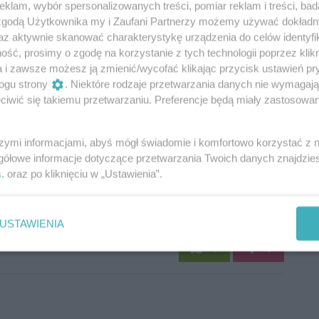
klam, wybór spersonalizowanych treści, pomiar reklam i treści, bad
 zgodą Użytkownika my i Zaufani Partnerzy możemy używać dokład
az aktywnie skanować charakterystykę urządzenia do celów identyfi
ść, prosimy o zgodę na korzystanie z tych technologii poprzez klikn
a i zawsze możesz ją zmienić/wycofać klikając przycisk ustawień pr
ogu strony
. Niektóre rodzaje przetwarzania danych nie wymagaj
iwić się takiemu przetwarzaniu. Preferencje będą miały zastosowania
szymi informacjami, abyś mógł świadomie i komfortowo korzystać z
gółowe informacje dotyczące przetwarzania Twoich danych znajdzi
s
. oraz po kliknięciu w „Ustawienia”.
Oceń
USTAWIENIA
0
0