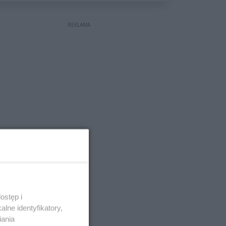
wyceniona na ponad milion
złotych
REKLAMA
ostęp i
lne identyfikatory,
iania