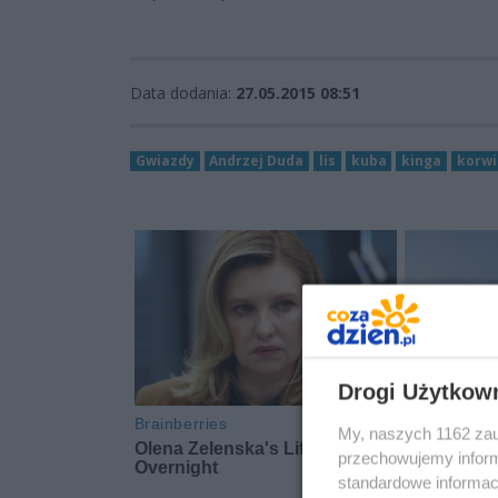
Data dodania:
27.05.2015 08:51
Gwiazdy
Andrzej Duda
lis
kuba
kinga
korwi
Drogi Użytkow
My, naszych 1162 zau
przechowujemy informa
standardowe informac