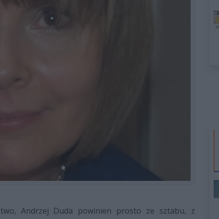
two, Andrzej Duda powinien prosto ze sztabu, z