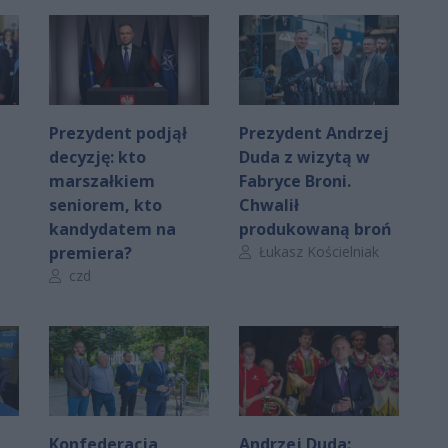
Prezydent podjął
Prezydent Andrzej
decyzję: kto
Duda z wizytą w
marszałkiem
Fabryce Broni.
seniorem, kto
Chwalił
kandydatem na
produkowaną broń
Autor artykułu:
premiera?
Łukasz Kościelniak
Autor artykułu:
czd
Konfederacja
Andrzej Duda: