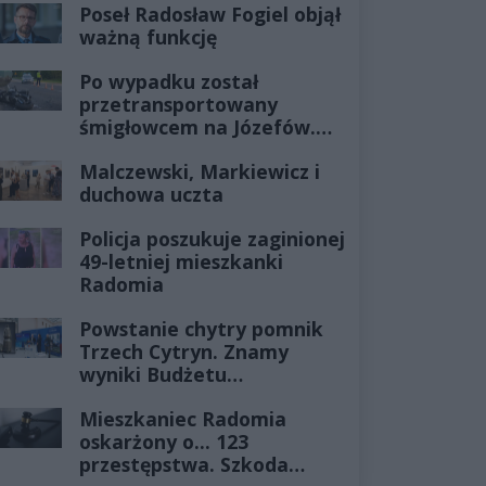
Poseł Radosław Fogiel objął
ważną funkcję
Po wypadku został
przetransportowany
śmigłowcem na Józefów.
Historia mrozi krew w
Malczewski, Markiewicz i
żyłach
duchowa uczta
Policja poszukuje zaginionej
49-letniej mieszkanki
Radomia
Powstanie chytry pomnik
Trzech Cytryn. Znamy
wyniki Budżetu
Obywatelskiego 2027
Mieszkaniec Radomia
oskarżony o... 123
przestępstwa. Szkoda