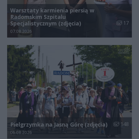
Warsztaty karmienia piersią w
Radomskim Szpitalu
Liczba zdj
Specjalistycznym (zdjęcia)
17
Data dodania galerii:
07.08.2026
Liczba zdjęć
Pielgrzymka na Jasną Górę (zdjęcia)
148
Data dodania galerii:
06.08.2026