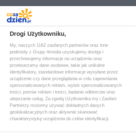
REKLAMA
Drogi Użytkowniku,
My, naszych 1162 zaufanych partnerów oraz inne
podmioty z Grupy 4media uzyskujemy dostęp i
przechowujemy informacje na urządzeniu oraz
przetwarzamy dane osobowe, takie jak unikalne
identyfikatory, standardowe informacje wysyłane przez
urządzenie czy dane przeglądania w celu zapewniania
spersonalizowanych reklam, wybór spersonalizowanych
Redakcja
Reklama
Prywatność
Praca Łódź
treści, pomiar reklam i treści, badanie odbiorców oraz
the:protocol
ulepszanie usług. Za zgodą Użytkownika my i Zaufani
Partnerzy możemy używać dokładnych danych
geolokalizacyjnych oraz aktywnie skanować
charakterystykę urządzenia do celów identyfikacji.
Ponieważ cenimy Twoją prywatność, prosimy o zgodę na
Szukaj
korzystanie z tych technologii poprzez kliknięcie