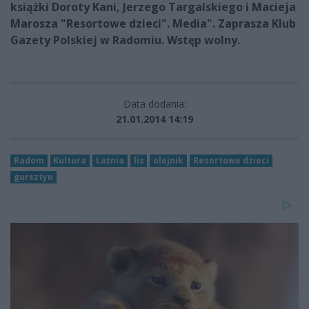
książki Doroty Kani, Jerzego Targalskiego i Macieja
Marosza "Resortowe dzieci". Media". Zaprasza
Klub
Gazety Polskiej w Radomiu. Wstęp wolny.
Data dodania:
21.01.2014 14:19
Radom
Kultura
Łaźnia
lis
olejnik
Resortowe dzieci
gursztyn