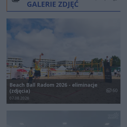
GALERIE ZDJĘĆ
Poprzednie
Następne
Kliknij
Beach Ball Radom 2026 - eliminacje
Liczba zdj
(zdjęcia)
60
Data dodania galerii:
07.08.2026