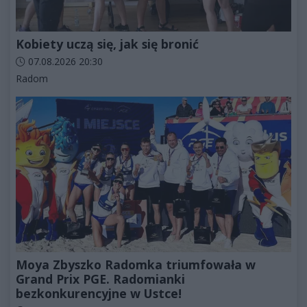
Kobiety uczą się, jak się bronić
Data dodania artykułu:
07.08.2026 20:30
Kategorie artykułu:
Radom
Moya Zbyszko Radomka triumfowała w
Grand Prix PGE. Radomianki
bezkonkurencyjne w Ustce!