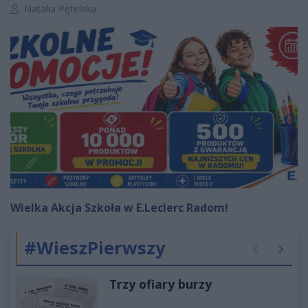
Autor artykułu:
Natalia Pętelska
Wielka Akcja Szkoła w E.Leclerc Radom!
#WieszPierwszy
Poprzednie
Następ
Trzy ofiary burzy