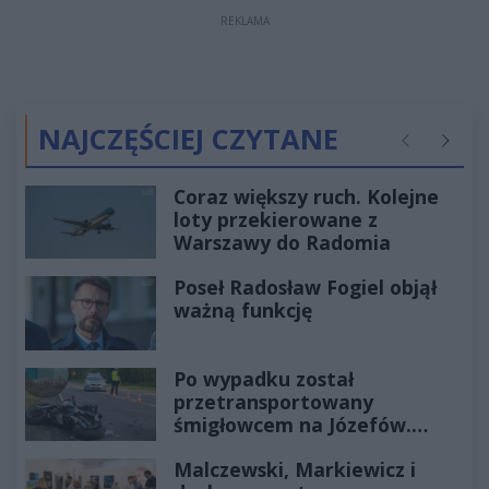
REKLAMA
NAJCZĘŚCIEJ CZYTANE
Poprzednie
Następ
Coraz większy ruch. Kolejne
loty przekierowane z
Warszawy do Radomia
Poseł Radosław Fogiel objął
ważną funkcję
Po wypadku został
przetransportowany
śmigłowcem na Józefów.
Historia mrozi krew w żyłach
Malczewski, Markiewicz i