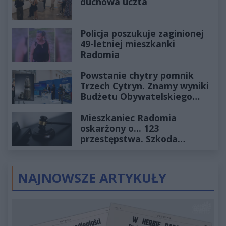
duchowa uczta
Policja poszukuje zaginionej
49-letniej mieszkanki
Radomia
Powstanie chytry pomnik
Trzech Cytryn. Znamy wyniki
Budżetu Obywatelskiego
2027
Mieszkaniec Radomia
oskarżony o... 123
przestępstwa. Szkoda
wyceniona na ponad milion
złotych
NAJNOWSZE ARTYKUŁY