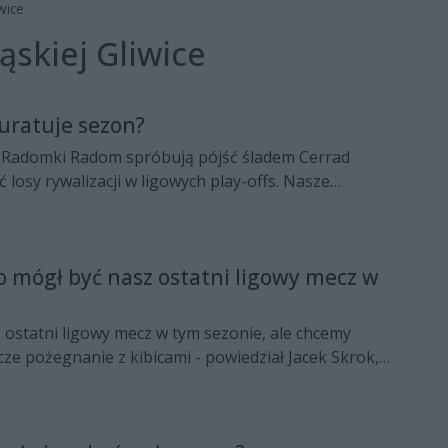
wice
ąskiej Gliwice
uratuje sezon?
rc Radomki Radom spróbują pójść śladem Cerrad
 losy rywalizacji w ligowych play-offs. Nasze
 rewanż z Azotami Tarnów.
To mógł być nasz ostatni ligowy mecz w
 ostatni ligowy mecz w tym sezonie, ale chcemy
ze pożegnanie z kibicami - powiedział Jacek Skrok,
 Radomki Radom po drugim zwycięstwie swojego
-em Politechniki Śląskiej Gliwice. Zapraszamy do
 pomeczowej wypowiedzi radomskiego szkoleniowca.