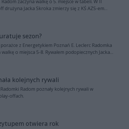
 Radom zaczyna walkę o 5. miejsce w tabeli. W II
off drużyna Jacka Skroka zmierzy się z KŚ AZS-em
iej Gliwice. Spotkanie zostanie rozegrane w sobotę, 24
a Śląsku. Zapraszamy do oglądania naszej
sji.
uratuje sezon?
j porażce z Energetykiem Poznań E. Leclerc Radomka
walkę o miejsca 5-8. Rywalem podopiecznych Jacka
ZS Politechnika Śląska Gliwice.
ła kolejnych rywali
rc Radomki Radom poznały kolejnych rywali w
lay-offach.
zytupem otwiera rok