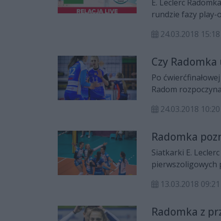
E. Leclerc Radomka
rundzie fazy play-
Politechniki Śląsk
24.03.2018 15:18
marca o godz. 17 n
telewizyjnej transmi
Czy Radomka 
Po ćwierćfinałowe
Radom rozpoczyna 
Skroka będzie KŚ A
24.03.2018 10:20
Radomka pozna
Siatkarki E. Lecle
pierwszoligowych p
13.03.2018 09:21
Radomka z pr