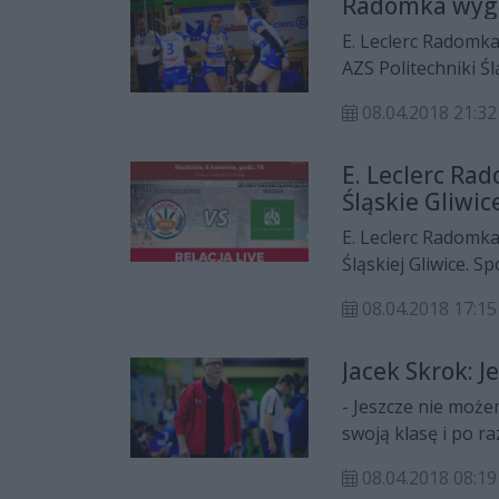
Radomka wygr
E. Leclerc Radomka
AZS Politechniki Śl
miejsce w I lidze,
08.04.2018 21:32
em Tarnów.
E. Leclerc Ra
Śląskie Gliwice
E. Leclerc Radomka
Śląskiej Gliwice. S
zostanie rozegrane
08.04.2018 17:15
MOSiR-u. Zapraszam
spotkania.
Jacek Skrok: 
- Jeszcze nie może
swoją klasę i po ra
Skrok, szkoleniow
08.04.2018 08:19
KŚ AZS-em Politech