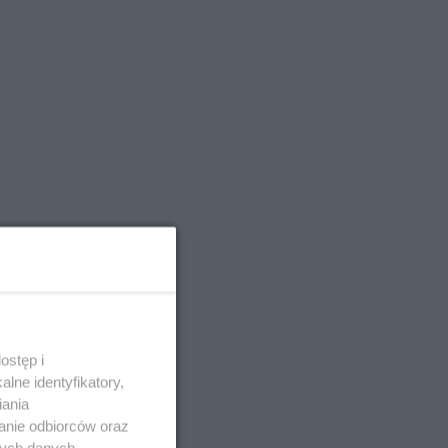
ostęp i
lne identyfikatory,
iania
anie odbiorców oraz
nych danych