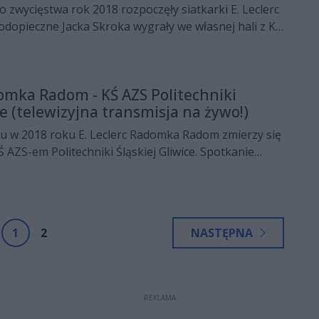
zwycięstwa rok 2018 rozpoczęły siatkarki E. Leclerc
dopieczne Jacka Skroka wygrały we własnej hali z KŚ
 Śląskiej Gliwice 3:1 i umocniły się na trzecim miejscu
 siatkowej pań.
domka Radom - KŚ AZS Politechniki
ce (telewizyjna transmisja na żywo!)
 w 2018 roku E. Leclerc Radomka Radom zmierzy się
Ś AZS-em Politechniki Śląskiej Gliwice. Spotkanie
 w sobotę, 6 stycznia o godz. 18 w radomskiej hali
y do oglądania telewizyjnej transmisji z tego
Dzien.pl.
1
2
NASTĘPNA
REKLAMA