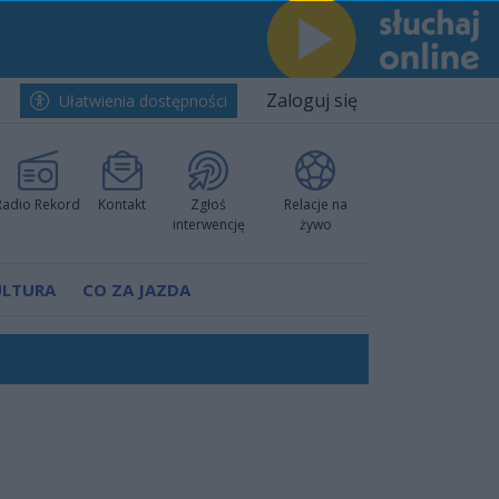
Zaloguj się
Ułatwienia dostępności
Radio Rekord
Kontakt
Zgłoś
Relacje na
interwencję
żywo
ULTURA
CO ZA JAZDA
worzyć nową sportową tradycję"
ruchu