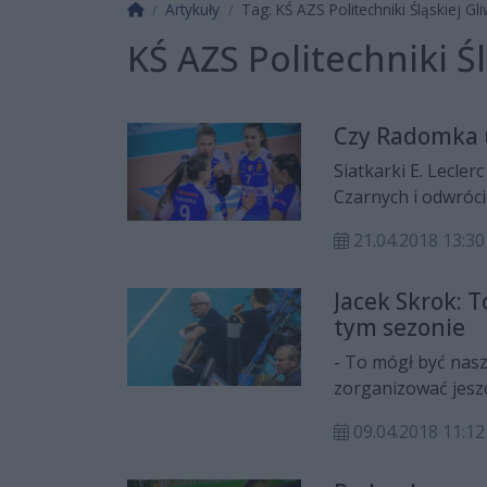
Strona główna
Artykuły
Tag: KŚ AZS Politechniki Śląskiej Gli
KŚ AZS Politechniki Śl
Czy Radomka 
Siatkarki E. Lecle
Czarnych i odwrócić
zawodniczki czeka
21.04.2018 13:30
Jacek Skrok: 
tym sezonie
- To mógł być nasz
zorganizować jeszc
trener E. Leclerc
09.04.2018 11:12
zespołu nad KŚ AZS
wysłuchania całej