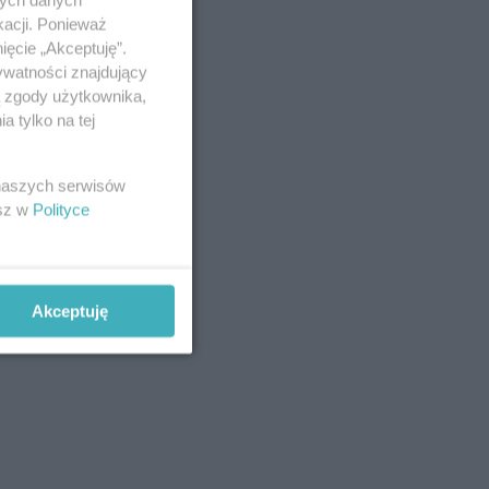
kacji. Ponieważ
ięcie „Akceptuję”.
ywatności znajdujący
ą zgody użytkownika,
 tylko na tej
 naszych serwisów
esz w
Polityce
Akceptuję