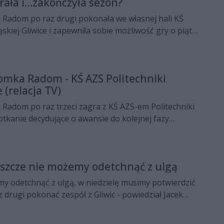
ała i…zakończyła sezon?
 Radom po raz drugi pokonała we własnej hali KŚ
ąskiej Gliwice i zapewniła sobie możliwość gry o piąte
 ale nie wiadomo, czy dojdzie do pojedynków z PWSZ-
domka Radom - KŚ AZS Politechniki
 (relacja TV)
 Radom po raz trzeci zagra z KŚ AZS-em Politechniki
potkanie decydujące o awansie do kolejnej fazy
 w niedzielę, 8 kwietnia o godz. 18 w radomskiej hali
y do oglądania telewizyjnej transmisji z tego
Jeszcze nie możemy odetchnąć z ulgą
my odetchnąć z ulgą, w niedzielę musimy potwierdzić
z drugi pokonać zespół z Gliwic - powiedział Jacek
iec E. Leclerc Radomki Radom po wygranym meczu z
niki Śląskiej Gliwice. Zapraszamy do obejrzenia całej