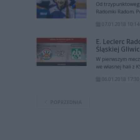
Od trzypunktowego 
Radomki Radom. Po
AZS-em Politechniki
07.01.2018 10:14
w tabeli I ligi piłki
E. Leclerc Ra
Śląskiej Gliwi
W pierwszym meczu
we własnej hali z K
zostanie rozegrane
06.01.2018 17:30
MOSiR-u. Zapraszam
pojedynku na CoZa
POPRZEDNIA