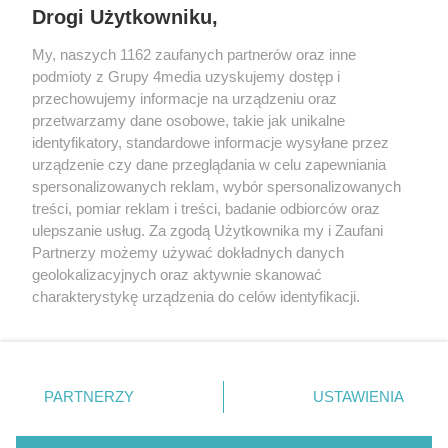
Drogi Użytkowniku,
My, naszych 1162 zaufanych partnerów oraz inne
podmioty z Grupy 4media uzyskujemy dostęp i
przechowujemy informacje na urządzeniu oraz
przetwarzamy dane osobowe, takie jak unikalne
identyfikatory, standardowe informacje wysyłane przez
urządzenie czy dane przeglądania w celu zapewniania
spersonalizowanych reklam, wybór spersonalizowanych
Redakcja
Reklama
Prywatność
Praca Łódź
treści, pomiar reklam i treści, badanie odbiorców oraz
the:protocol
ulepszanie usług. Za zgodą Użytkownika my i Zaufani
Partnerzy możemy używać dokładnych danych
geolokalizacyjnych oraz aktywnie skanować
charakterystykę urządzenia do celów identyfikacji.
Ponieważ cenimy Twoją prywatność, prosimy o zgodę na
Szukaj
korzystanie z tych technologii poprzez kliknięcie
„Akceptuję”. Zgoda jest dobrowolna i zawsze możesz ją
zmienić/wycofać klikając przycisk ustawień prywatności
Facebook.com
Youtube.com
PARTNERZY
USTAWIENIA
znajdujący się w lewym dolnym rogu strony
. Niektóre
rodzaje przetwarzania danych nie wymagają zgody