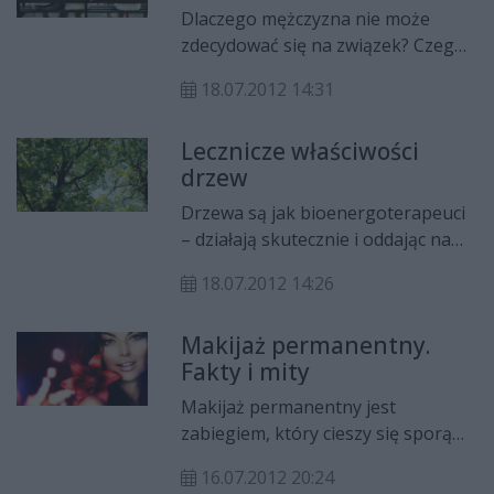
prawidłowo włączyć ją do naszej
Dlaczego mężczyzna nie może
diety.
zdecydować się na związek? Czego
się boi? A może wygodnie mu żyć
18.07.2012 14:31
bez kobiety u boku? Na te pytania
znajdziecie odpowiedzi w naszym
Lecznicze właściwości
artykule.
drzew
Drzewa są jak bioenergoterapeuci
– działają skutecznie i oddając nam
swoją energię, dodają sił. Już sam
18.07.2012 14:26
spacer po lesie wprawia nas w
dobry nastrój, rozładowuje napięcie
Makijaż permanentny.
i uspokaja. Weź głęboki oddech,
Fakty i mity
przytul się do drzewa i poczuj, jak
obdarza cię uzdrawiającą mocą. To
Makijaż permanentny jest
działa!
zabiegiem, który cieszy się sporą
popularnością. To świetny sposób
16.07.2012 20:24
na podkreślenie zalet i ukrycie