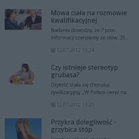
mankamentów urody. Zabieg ten
Mowa ciała na rozmowie
polega na wprowadzaniu cienką
kwalifikacyjnej
igłą lub igłami specjalnych
barwników w górne warstwy skóry
Badania dowodzą, że 7 proc.
właściwej za pomocą urządzeń
informacji czerpiemy ze słów, 35
mechanicznych. Można też zrobić
proc. z tonu głosu, a pozostałe 55
to ręcznie. Warto?
12.07.2012 13:24
proc. to język ciała. Nasze
zachowania, gesty czy ton głosu
Czy istnieje stereotyp
mówią o nas bardzo wiele. Poznaj
grubasa?
język swojego ciała, by dobrze
wypaść na rozmowie
Otyłość stała się chorobą
kwalifikacyjnej.
cywilizacyjną. „W Polsce cierpi na
nią ponad 60 proc. mężczyzn i 50
12.07.2012 13:20
proc. kobiet – informuje
warszawski Instytut Żywności i
Przykra dolegliwość -
Żywienia. Otyłość wpływa nie tylko
grzybica stóp
na stan naszego zdrowia,
zadowolenie z życia, ale także na to,