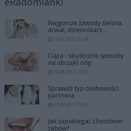
eRadomianki
Najgorsze zawody świata:
drwal, dziennikarz
newsowy, kelnerka...
13.09.2012 11:18
Ciąża - skuteczne sposoby
na obrzęki nóg
03.08.2012 10:53
Sprawdź typ osobowości
partnera
03.08.2012 10:47
Jak zapobiegać chorobom
zębów?