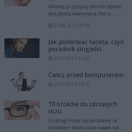
Główną przyczyną chorób zębów
jest płytka bakteryjna, która
gromadzi się na nich, po czym
03.08.2012 10:38
zamienia w kamień nazębny i
próchnicę. Aby zapobiegać
Jak poderwać faceta, czyli
chorobom zębów i dziąseł, należy
poradnik singielki
dbać o ich prawidłową higienę. Oto
kilka wskazówek, dzięki którym
27.07.2012 14:20
wizyty u dentysty będą tylko
badaniem kontrolnym.
Ćwicz przed komputerem
27.07.2012 14:15
10 kroków do zdrowych
oczu
Co drugi Polak ma problemy ze
wzrokiem. Wiele osób nawet nie