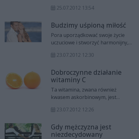
zdaje sobie sprawy, że widzi słabo.
25.07.2012 13:54
Pogorszenie wzroku zazwyczaj
tłumaczymy sobie wiekiem lub
Budzimy uśpioną miłość
przemęczeniem. Warto zatem
wiedzieć, że problemom ze
Pora uporządkować swoje życie
wzrokiem można zapobiegać. Jak?
uczuciowe i stworzyć harmonijny,
Dowiesz się, czytając ten artykuł.
szczęśliwy związek. To wcale nie
23.07.2012 12:30
jest trudne! Specjaliści już wiedzą,
co powinnaś zrobić. A teraz dzielą
Dobroczynne działanie
się tą wiedzą z tobą.
witaminy C
Ta witamina, zwana również
kwasem askorbinowym, jest
pochodną glukozy. Jej niedobór
23.07.2012 12:26
powoduje szkorbut. Witamina C
jest jedną z witamin
Gdy mężczyzna jest
rozpuszczalnych w wodzie.
niezdecydowany
Dowiedzmy się o niej więcej, by