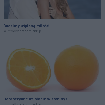
Budzimy uśpioną miłość
Autor artykułu:
źródło: eradomianki.pl
Dobroczynne działanie witaminy C
Autor artykułu:
źródło: eradomianki.pl