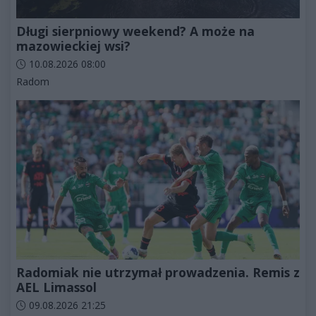
Długi sierpniowy weekend? A może na
mazowieckiej wsi?
Data dodania artykułu:
10.08.2026 08:00
Kategorie artykułu:
Radom
Radomiak nie utrzymał prowadzenia. Remis z
AEL Limassol
Data dodania artykułu:
09.08.2026 21:25