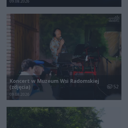
Data dodania galerii:
09.08.2026
Koncert w Muzeum Wsi Radomskiej
Liczba zdj
(zdjęcia)
52
Data dodania galerii:
09.08.2026