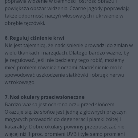
poprawia widzenie w ciemności, ostrość obrazu i
powiększa obszar widzenia. Czarne jagody poprawiają
także odporność naczyń włosowatych i ukrwienie w
obrębie tęczówki.
6. Reguluj ciśnienie krwi
Nie jest tajemnicą, że nadciśnienie prowadzi do zmian w
wielu tkankach i narządach. Dlatego bardzo ważne, by
je regulować. Jeśli nie będziemy tego robić, możemy
mieć problem również z oczami. Nadciśnienie może
spowodować uszkodzenie siatkówki i obrzęk nerwu
wzrokowego.
7. Noś okulary przeciwsłoneczne
Bardzo ważna jest ochrona oczu przed słońcem.
Okazuje się, że słońce jest jedną z głównych przyczyn
mogących prowadzić do degeneracji plamki żółtej i
katarakty. Dobre okulary powinny przepuszczać nie
więcej niż 1 proc. promieni UVB i tyle samo promieni