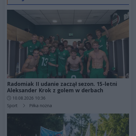
Radomiak II udanie zaczął sezon. 15-letni
Aleksander Krok z golem w derbach
Data dodania artykułu:
10.08.2026 10:36
Kategorie artykułu:
Sport
Piłka nożna