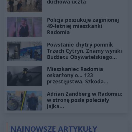
duchowa uczta
Policja poszukuje zaginionej
49-letniej mieszkanki
Radomia
Powstanie chytry pomnik
Trzech Cytryn. Znamy wyniki
Budżetu Obywatelskiego
2027
Mieszkaniec Radomia
oskarżony o... 123
przestępstwa. Szkoda
wyceniona na ponad milion
Adrian Zandberg w Radomiu:
złotych
w stronę posła poleciały
jajka…
NAJNOWSZE ARTYKUŁY