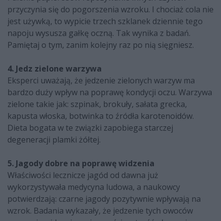
przyczynia się do pogorszenia wzroku. I chociaż cola nie
jest używką, to wypicie trzech szklanek dziennie tego
napoju wysusza gałkę oczną. Tak wynika z badań.
Pamiętaj o tym, zanim kolejny raz po nią sięgniesz.
4. Jedz zielone warzywa
Eksperci uważają, że jedzenie zielonych warzyw ma
bardzo duży wpływ na poprawę kondycji oczu. Warzywa
zielone takie jak: szpinak, brokuły, sałata grecka,
kapusta włoska, botwinka to źródła karotenoidów.
Dieta bogata w te związki zapobiega starczej
degeneracji plamki żółtej.
5. Jagody dobre na poprawę widzenia
Właściwości lecznicze jagód od dawna już
wykorzystywała medycyna ludowa, a naukowcy
potwierdzają: czarne jagody pozytywnie wpływają na
wzrok. Badania wykazały, że jedzenie tych owoców