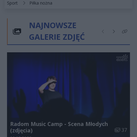
Kategorie artykułu:
Sport
Piłka nożna
NAJNOWSZE
GALERIE ZDJĘĆ
Poprzednie
Następne
Kliknij
Radom Music Camp - Scena Młodych
Liczba zdj
(zdjęcia)
37