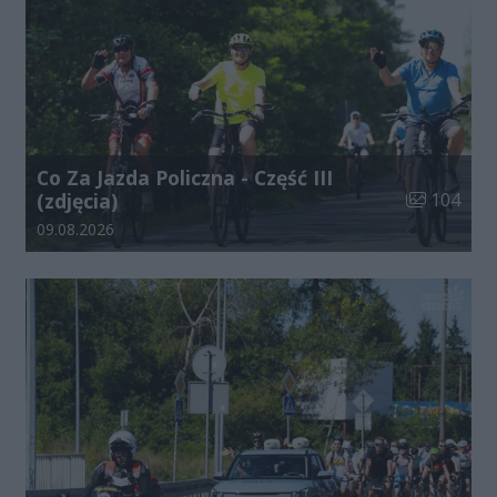
Co Za Jazda Policzna - Część III
Liczba zdjęć
(zdjęcia)
104
Data dodania galerii:
09.08.2026