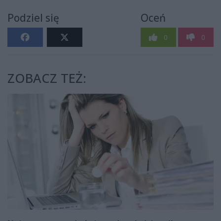
Podziel się
Oceń
0
0
ZOBACZ TEŻ: