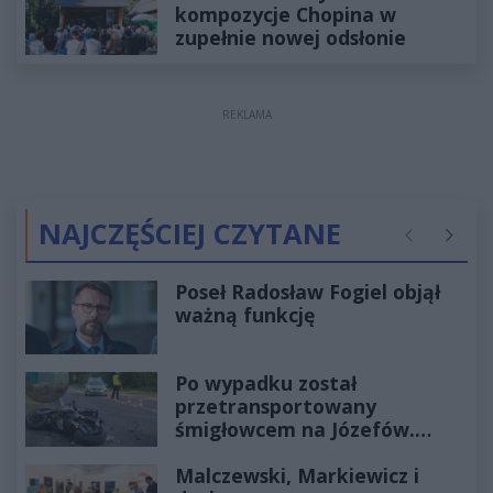
kompozycje Chopina w
zupełnie nowej odsłonie
REKLAMA
NAJCZĘŚCIEJ CZYTANE
Poprzednie
Następ
Poseł Radosław Fogiel objął
ważną funkcję
Po wypadku został
przetransportowany
śmigłowcem na Józefów.
Historia mrozi krew w żyłach
Malczewski, Markiewicz i