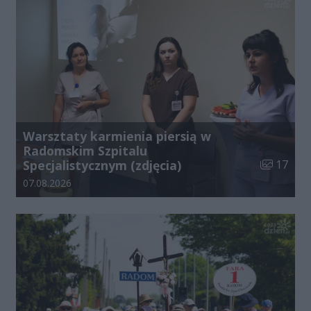
Warsztaty karmienia piersią w
Radomskim Szpitalu
Liczba zdj
Specjalistycznym (zdjęcia)
17
Data dodania galerii:
07.08.2026