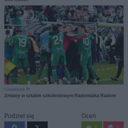
Podziel się
Oceń
0
0