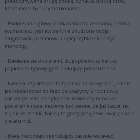
podtrzymywana drugą dłonią, oznacza ukrytą broń,
która może być użyta znienacka.
- Podpieranie głowy dłonią oznacza, że osoba, z którą
rozmawiasz, jest ewidentnie znudzona twoją
długotrwałą przemową. Lepiej szybko skończyć
monolog.
- Bawienie się okularami, długopisem czy kartką
papieru to typowy gest blokujący porozumienie.
- Niechęć czy dezaprobatę łatwo da się wyczuć, jednak
jeśli dodatkowo do tego zauważymy u rozmówcy
zaciśnięte usta, spoglądanie w bok czy nerwowe
pocieranie nosa, możemy być pewne, że już raczej nic
się nie da zrobić. Nie są to gesty przyjazne, więc pewnie
z etatu nici.
- Kiedy natomiast rekrutujący zacznie wstawać,