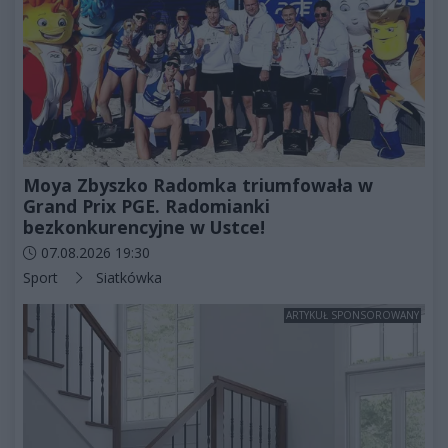
Moya Zbyszko Radomka triumfowała w
Grand Prix PGE. Radomianki
bezkonkurencyjne w Ustce!
Data dodania artykułu:
07.08.2026 19:30
Kategorie artykułu:
Sport
Siatkówka
ARTYKUŁ SPONSOROWANY