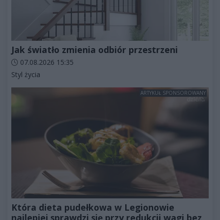
Jak światło zmienia odbiór przestrzeni
Data dodania artykułu:
07.08.2026 15:35
Kategorie artykułu:
Styl życia
ARTYKUŁ SPONSOROWANY
Która dieta pudełkowa w Legionowie
najlepiej sprawdzi się przy redukcji wagi bez