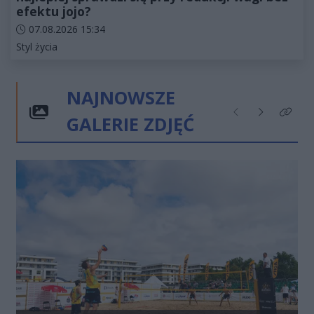
efektu jojo?
Data dodania artykułu:
07.08.2026 15:34
Kategorie artykułu:
Styl życia
NAJNOWSZE
GALERIE ZDJĘĆ
Poprzednie
Następne
Kliknij