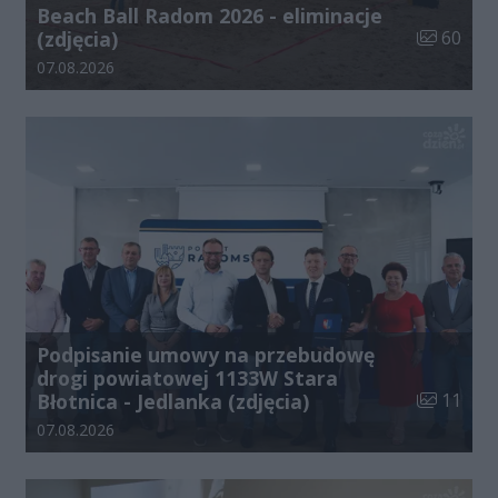
Beach Ball Radom 2026 - eliminacje
Liczba zdj
(zdjęcia)
60
Data dodania galerii:
07.08.2026
Podpisanie umowy na przebudowę
drogi powiatowej 1133W Stara
Liczba zdj
Błotnica - Jedlanka (zdjęcia)
11
Data dodania galerii:
07.08.2026