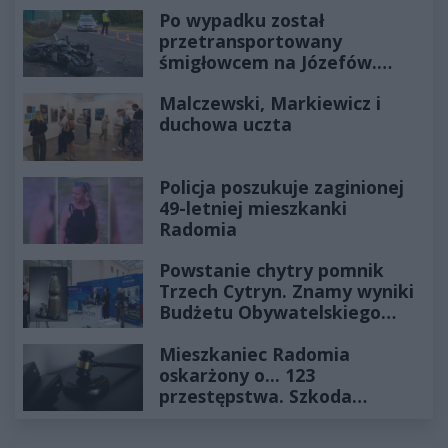
Po wypadku został
przetransportowany
śmigłowcem na Józefów.
Historia mrozi krew w żyłach
Malczewski, Markiewicz i
duchowa uczta
Policja poszukuje zaginionej
49-letniej mieszkanki
Radomia
Powstanie chytry pomnik
Trzech Cytryn. Znamy wyniki
Budżetu Obywatelskiego
2027
Mieszkaniec Radomia
oskarżony o... 123
przestępstwa. Szkoda
wyceniona na ponad milion
złotych