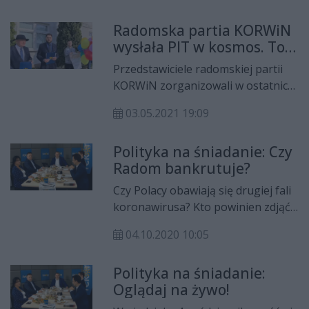
"Polski Ład" Prawa i
Radomska partia KORWiN
Sprawiedliwości.
wysłała PIT w kosmos. To
protest przeciwko
Przedstawiciele radomskiej partii
składaniu zeznań
KORWiN zorganizowali w ostatnich
podatkowych
dniach nietypowych akcję. W
03.05.2021 19:09
ramach protestu przeciwko
podatkowi PIT oraz składaniu
Polityka na śniadanie: Czy
zeznań podatkowych wysłali
Radom bankrutuje?
wypełniony PIT... w kosmos.
Czy Polacy obawiają się drugiej fali
koronawirusa? Kto powinien zdjąć
wrotki? Czy władze Radomia
04.10.2020 10:05
zachowują się jak zadłużona
rodzina kupująca wielki telewizor?
Polityka na śniadanie:
Kto spuszczał nasze miasto po linie
Oglądaj na żywo!
w przepaść? Czy Radom
zbankrutuje? Między innymi tego