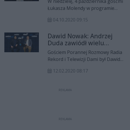
W niedzielę, 4 października gośćmi
dowiedzą się Państwo oglądając
Łukasza Molendy w programie
najnowszy odcinek “Polityki na
"Polityka na śniadanie" są:
śniadanie”, czyli publicystycznego
04.10.2020 09:15
Magdalena Lasota (Koalicja
program Radia Rekord i Telewizji
Obywatelska), Dariusz Wójcik
Dami.
Dawid Nowak: Andrzej
(Prawo i Sprawiedliwość), Dawid
Duda zawiódł wielu
Nowak (Konfederacja) i Patryk
Polaków
Fajdek (Lewica).
Gościem Porannej Rozmowy Radia
Rekord i Telewizji Dami był Dawid
Nowak, prezes radomskiego
12.02.2020 08:17
okręgu partii KORWiN. Rozmawiał
Łukasz Molenda.
REKLAMA
REKLAMA