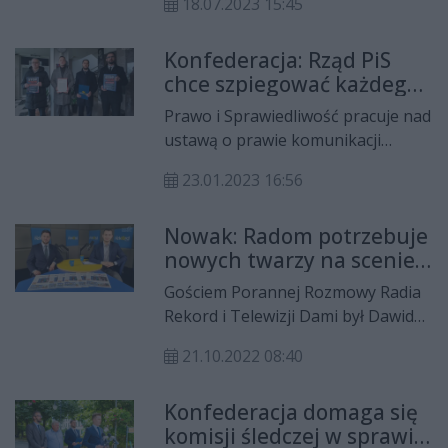
18.07.2023 15:45
poselski w najbliższych wyborach.
Jedynką na liście będzie Rafał Foryś.
Konfederacja: Rząd PiS
chce szpiegować każdego
z nas
Prawo i Sprawiedliwość pracuje nad
ustawą o prawie komunikacji
elektronicznej. Dzięki temu, służby
23.01.2023 16:56
będą miały dostęp do wiadomości
przesyłanych w komunikatorach
Nowak: Radom potrzebuje
społecznościowych czy poczcie
nowych twarzy na scenie
elektronicznej.
politycznej
Gościem Porannej Rozmowy Radia
Rekord i Telewizji Dami był Dawid
Nowak, prezes radomskiego
21.10.2022 08:40
okręgu partii KORWiN. Rozmawiał
Łukasz Kościelniak.
Konfederacja domaga się
komisji śledczej w sprawie