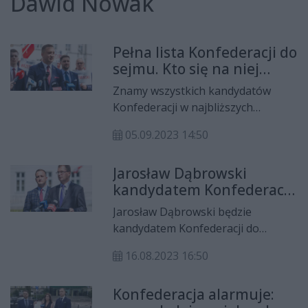
Dawid Nowak
Pełna lista Konfederacji do
sejmu. Kto się na niej
znalazł?
Znamy wszystkich kandydatów
Konfederacji w najbliższych
wyborach do sejmu. Jedynką będzie
05.09.2023 14:50
Rafał Foryś z Korony Polskiej, na
drugim miejscu znalazł się Dawid
Jarosław Dąbrowski
Nowak z Nowej Nadziei, a na
kandydatem Konfederacji
trzecim Mariusz Krzemiński z
do senatu
Ruchu Narodowego.
Jarosław Dąbrowski będzie
kandydatem Konfederacji do
senatu w radomskim okręgu nr 50.
16.08.2023 16:50
Wśród jego głównych postulatów
jest m.in. wydzielenie Warszawy z
Konfederacja alarmuje:
województwa mazowieckiego i