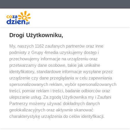
REKLAMA
Drogi Użytkowniku,
My, naszych 1162 zaufanych partnerów oraz inne
podmioty z Grupy 4media uzyskujemy dostęp i
przechowujemy informacje na urządzeniu oraz
przetwarzamy dane osobowe, takie jak unikalne
identyfikatory, standardowe informacje wysyłane przez
urządzenie czy dane przeglądania w celu zapewniania
spersonalizowanych reklam, wybór spersonalizowanych
Redakcja
Reklama
Prywatność
Praca Łódź
treści, pomiar reklam i treści, badanie odbiorców oraz
the:protocol
ulepszanie usług. Za zgodą Użytkownika my i Zaufani
Partnerzy możemy używać dokładnych danych
geolokalizacyjnych oraz aktywnie skanować
charakterystykę urządzenia do celów identyfikacji.
Ponieważ cenimy Twoją prywatność, prosimy o zgodę na
Szukaj
korzystanie z tych technologii poprzez kliknięcie