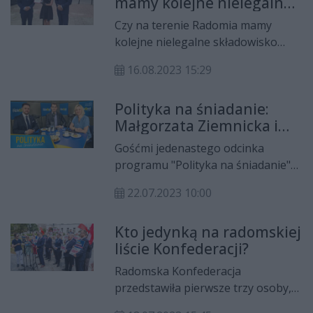
mamy kolejne nielegalne
utworzenie nowego województwa z
składowisko odpadów w
siedzibą w Radomiu.
Czy na terenie Radomia mamy
mieście
kolejne nielegalne składowisko
odpadów? Konfederacja twierdzi, że
16.08.2023 15:29
tak, prezentując na dowód
urzędowe pismo, informujące
Polityka na śniadanie:
władze miasta o kolejnym takim
Małgorzata Ziemnicka i
miejscu na ul. Wielkopolskiej.
Dawid Nowak
Gośćmi jedenastego odcinka
programu "Polityka na śniadanie"
byli Małgorzata Ziemnicka z Nowej
22.07.2023 10:00
Lewicy oraz Dawid Nowak z Nowej
Nadziei. Łukasz Kościelniak
Kto jedynką na radomskiej
rozmawiał ze swoimi gośćmi m.in. o
liście Konfederacji?
sprawie pani Joanny z Krakowa,
programach wyborczych obydwu
Radomska Konfederacja
partii i aktualnych sondażach.
przedstawiła pierwsze trzy osoby,
które będą ubiegały się o mandat