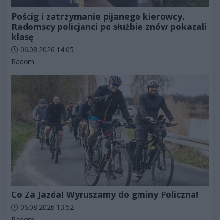
Pościg i zatrzymanie pijanego kierowcy.
Radomscy policjanci po służbie znów pokazali
klasę
Data dodania artykułu:
06.08.2026 14:05
Kategorie artykułu:
Radom
Co Za Jazda! Wyruszamy do gminy Policzna!
Data dodania artykułu:
06.08.2026 13:52
Kategorie artykułu:
Radom