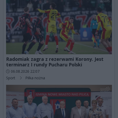
Radomiak zagra z rezerwami Korony. Jest
terminarz I rundy Pucharu Polski
Data dodania artykułu:
06.08.2026 22:07
Kategorie artykułu:
Sport
Piłka nożna