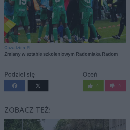
Podziel się
Oceń
0
0
ZOBACZ TEŻ: