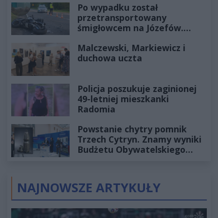
Po wypadku został
przetransportowany
śmigłowcem na Józefów.
Historia mrozi krew w żyłach
Malczewski, Markiewicz i
duchowa uczta
Policja poszukuje zaginionej
49-letniej mieszkanki
Radomia
Powstanie chytry pomnik
Trzech Cytryn. Znamy wyniki
Budżetu Obywatelskiego
2027
NAJNOWSZE ARTYKUŁY