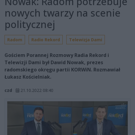
Nowak: Radom potrzebuje
nowych twarzy na scenie
politycznej
Radom
Radio Rekord
Telewizja Dami
Gościem Porannej Rozmowy Radia Rekord i
Telewizji Dami był Dawid Nowak, prezes
radomskiego okręgu partii KORWiN. Rozmawiał
Łukasz Kościelniak.
czd
21.10.2022 08:40