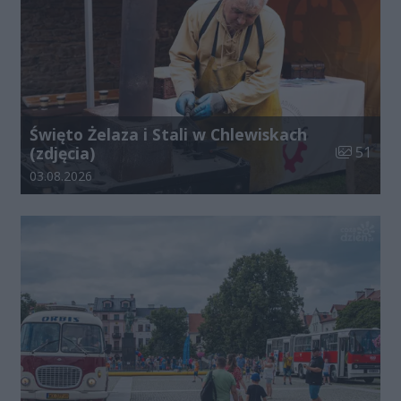
Święto Żelaza i Stali w Chlewiskach
Liczba zdj
(zdjęcia)
51
Data dodania galerii:
03.08.2026