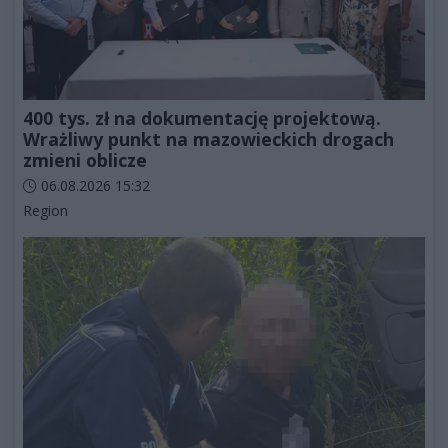
400 tys. zł na dokumentację projektową.
Wrażliwy punkt na mazowieckich drogach
zmieni oblicze
Data dodania artykułu:
06.08.2026 15:32
Kategorie artykułu:
Region