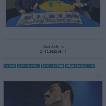
Data dodania:
21.10.2022 08:40
korwin
Dawid Nowak
korwin radom
łukasz kościelniak