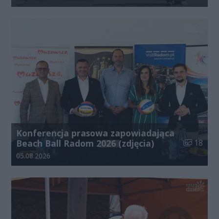
Konferencja prasowa zapowiadająca
Liczba zdj
Beach Ball Radom 2026 (zdjęcia)
18
Data dodania galerii:
05.08.2026