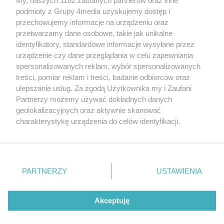
podmioty z Grupy 4media uzyskujemy dostęp i
przechowujemy informacje na urządzeniu oraz
przetwarzamy dane osobowe, takie jak unikalne
identyfikatory, standardowe informacje wysyłane przez
urządzenie czy dane przeglądania w celu zapewniania
spersonalizowanych reklam, wybór spersonalizowanych
Redakcja
Reklama
Prywatność
Praca Łódź
treści, pomiar reklam i treści, badanie odbiorców oraz
the:protocol
ulepszanie usług. Za zgodą Użytkownika my i Zaufani
Partnerzy możemy używać dokładnych danych
geolokalizacyjnych oraz aktywnie skanować
charakterystykę urządzenia do celów identyfikacji.
Ponieważ cenimy Twoją prywatność, prosimy o zgodę na
Szukaj
korzystanie z tych technologii poprzez kliknięcie
„Akceptuję”. Zgoda jest dobrowolna i zawsze możesz ją
zmienić/wycofać klikając przycisk ustawień prywatności
Facebook.com
Youtube.com
PARTNERZY
USTAWIENIA
znajdujący się w lewym dolnym rogu strony
. Niektóre
rodzaje przetwarzania danych nie wymagają zgody
użytkownika, ale masz prawo sprzeciwić się takiemu
Akceptuję
przetwarzaniu. Preferencje będą miały zastosowania tylko
na tej witrynie.
CMS portalu
przygotowany przez