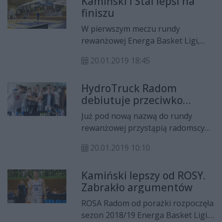
Kamiński i Stal lepsi na
HydroTrucku. Pojedynek odbył się
finiszu
w Kaliszu.
W pierwszym meczu rundy
rewanżowej Energa Basket Ligi,
BM Slam Stal Ostrów Wielkopolski
20.01.2019 18:45
okazała się lepsza od HydroTruck
Radom.
HydroTruck Radom
debiutuje przeciwko
Kamińskiemu
Już pod nową nazwą do rundy
rewanżowej przystąpią radomscy
koszykarze. Debiut HydroTruck
20.01.2019 10:10
Radom będzie szczególny, bo
przypada na mecz z ekipą
Kamiński lepszy od ROSY.
wieloletniego trenera radomian,
Zabrakło argumentów
Wojciecha Kamińskiego.
ROSA Radom od porażki rozpoczęła
sezon 2018/19 Energa Basket Ligi.