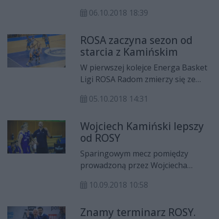
W pierwszym meczu "Smoki" uległy
06.10.2018 18:39
na wyjeździe aktualnym
wicemistrzom kraju BM Slam Stali
ROSA zaczyna sezon od
Ostrów Wielkopolski 70:89.
starcia z Kamińskim
W pierwszej kolejce Energa Basket
Ligi ROSA Radom zmierzy się ze
swoim byłym trenerem. "Smoki" w
05.10.2018 14:31
Ostrowie Wielkopolskim zagrają z
wicemistrzami Polski, BM Slam
Wojciech Kamiński lepszy
Stalą.
od ROSY
Sparingowym mecz pomiędzy
prowadzoną przez Wojciecha
Kamińskiego BM Slam Stalą Ostrów
10.09.2018 10:58
Wielkopolski, a ROSĄ Radom,
zakończył się wysokim zwycięstwem
Znamy terminarz ROSY.
wicemistrzów Polski.