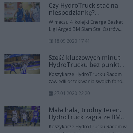
Czy HydroTruck stać na
pięć minut!
niespodziankę?
Radomianie zagrają ze
W meczu 4. kolejki Energa Basket
Stalą w Ostrowie
Ligi Arged BM Slam Stal Ostrów
Wielkopolskim
Wielkopolski zmierzy się z
18.09.2020 17:41
radomskim HydroTruckiem. Dla
gospodarzy będzie to pierwszy
Sześć kluczowych minut
występ w sezonie przed własną
HydroTrucku bez punktu.
publicznością.
To się musiało, źle
Koszykarze HydroTrucku Radom
skończyć
zawiedli oczekiwania swoich fanów i
po bezbarwnym w ich wydaniu
27.01.2020 22:20
pojedynku, ulegli na wyjeździe BM
Slam Stali Ostrów Wielkopolski.
Mała hala, trudny teren.
HydroTruck zagra ze BM
Slam Stalą
Koszykarze HydroTrucku Radom w