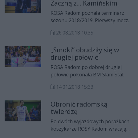
Zaczną z... Kamińskim!
ROSA Radom poznała terminarz
sezonu 2018/2019. Pierwszy mecz
będzie dla "Smoków" niezwykle
26.08.2018 10:35
ciekawy. Radomianie w Ostrowie
Wielkopolskim spotkają się z...
„Smoki” obudziły się w
Wojciechem Kamińskim!
drugiej połowie
ROSA Radom po dobrej drugiej
połowie pokonała BM Slam Stal
Ostrów Wielkopolski w meczu 16.
14.01.2018 15:33
kolejki Polskiej Ligi Koszykówki.
Spotkanie zakończyło się
Obronić radomską
zwycięstwem „Smoków” 80:74. A
twierdzę
najskuteczniejszymi zawodnikami w
radomskich szeregach byli Michał
Po dwóch wyjazdowych porażkach
Sokołowski i Kevin Punter. Obaj
koszykarze ROSY Radom wracają
zdobyli po 20 punktów.
do domu. W hali MOSiR-u podejmą