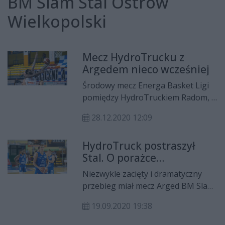
BM Slam Stal Ostrów
Wielkopolski
Mecz HydroTrucku z
Argedem nieco wcześniej
Środowy mecz Energa Basket Ligi
pomiędzy HydroTruckiem Radom, a
Argedem BM Slam Stala Ostrów
28.12.2020 12:09
Wielkopolski rozpocznie się o godz.
17.35.
HydroTruck postraszył
Stal. O porażce
zadecydowała dogrywka
Niezwykle zacięty i dramatyczny
przebieg miał mecz Arged BM Slam
Stali Ostrów Wielkopolski z
19.09.2020 19:38
HydroTruckiem Radom. O jego
losach zadecydowało dodatkowe