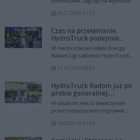
poniedziałek zagrają na wyjeździe z
sąsiadem z tabeli Energa Basket
26.01.2020 11:23
Ligi BM Slam Stalą Ostrów
Wielkopolski. - To będzie mecz za
Czas na przełamanie.
tzw. cztery punkty. Czeka nas
HydroTruck podejmie
trudny pojedynek – powiedział
zdobywcę Pucharu Polski
Robert Witka, opiekun radomian.
W meczu trzeciej kolejki Energa
Basket Ligi radomski HydroTruck
zmierzy się w sobotę z BM Slam
11.10.2019 09:51
Stalą Ostrów Wielkopolski. Póki co
obie drużyny w lidze nie wygrały.
HydroTruck Radom już po
próbie generalnej.
Koszykarze przegrali ze
W ostatnim meczu towarzyskim
Stalą
przed rozpoczęciem rozgrywek
Energa Basket Ligi BM Slam Stal
19.09.2019 21:04
Ostrów Wielkopolski okazała się
lepsza od radomskiego