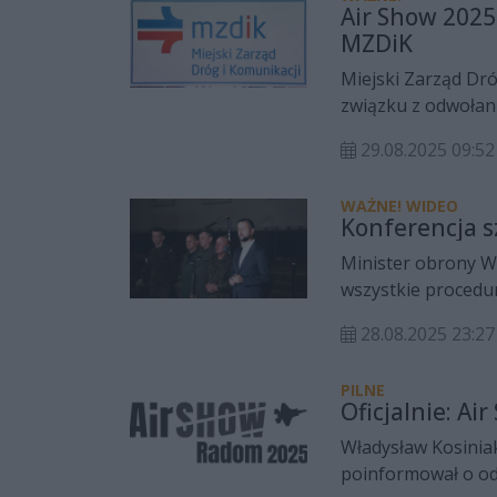
Air Show 202
MZDiK
Miejski Zarząd Dr
związku z odwołan
organizacji ruchu 
29.08.2025 09:
WAŻNE! WIDEO
Konferencja 
Minister obrony W
wszystkie procedur
kondolencje rodzin
28.08.2025 23:27
prokuratury.
PILNE
Oficjalnie: A
Władysław Kosinia
poinformował o od