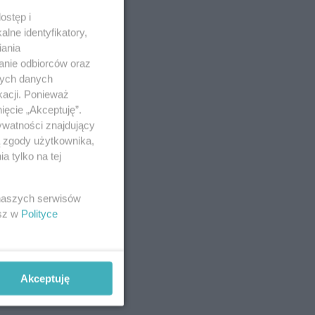
ostęp i
lne identyfikatory,
iania
anie odbiorców oraz
nych danych
kacji. Ponieważ
ięcie „Akceptuję”.
ywatności znajdujący
ą zgody użytkownika,
 tylko na tej
 naszych serwisów
esz w
Polityce
Akceptuję