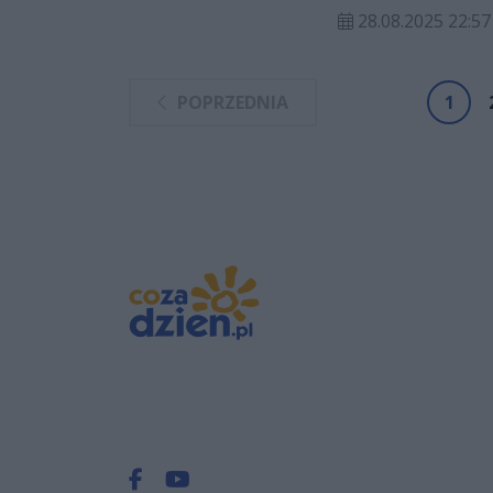
zapadła po katastr
28.08.2025 22:57
czwartkowego (28 s
POPRZEDNIA
1
Facebook.com
Youtube.com