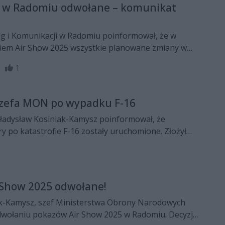
5 w Radomiu odwołane – komunikat
óg i Komunikacji w Radomiu poinformował, że w
iem Air Show 2025 wszystkie planowane zmiany w
drogowego i komunikacji miejskiej nie wejdą w życie.
52
1
szefa MON po wypadku F-16
ładysław Kosiniak-Kamysz poinformował, że
y po katastrofie F-16 zostały uruchomione. Złożył
ie pilota i zapowiedział dalsze informacje od
ir Show 2025 odwołane!
k-Kamysz, szef Ministerstwa Obrony Narodowych
wołaniu pokazów Air Show 2025 w Radomiu. Decyzja