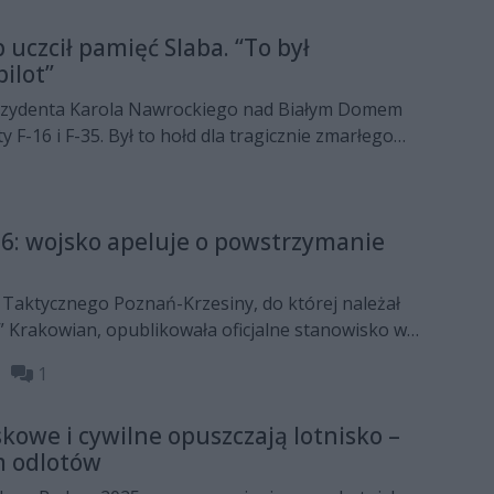
uczcił pamięć Slaba. “To był
ilot”
rezydenta Karola Nawrockiego nad Białym Domem
y F-16 i F-35. Był to hołd dla tragicznie zmarłego
ań do Air Show majora Macieja „Slaba” Krakowiana.
rmację o nazwie „Missing Man”.
16: wojsko apeluje o powstrzymanie
 Taktycznego Poznań-Krzesiny, do której należał
” Krakowian, opublikowała oficjalne stanowisko w
i komentarzami dotyczącymi katastrofy F-16 podczas
30
1
kowe i cywilne opuszczają lotnisko –
 odlotów