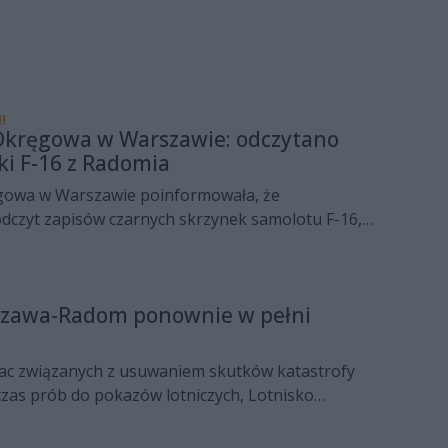
!
Okręgowa w Warszawie: odczytano
ki F-16 z Radomia
gowa w Warszawie poinformowała, że
czyt zapisów czarnych skrzynek samolotu F-16,
8 sierpnia podczas przygotowań do Air Show 2025 w
 rejestratory są sprawne i zawierają zapis
metrów tragicznego lotu.
szawa-Radom ponownie w pełni
ac związanych z usuwaniem skutków katastrofy
czas prób do pokazów lotniczych, Lotnisko
dzyskało pełną sprawność operacyjną.