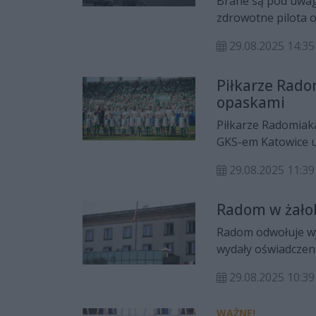
Brane są pod uwagę 
zdrowotne pilota o
dzisiejszej konfer
29.08.2025 14:
Rzecznik Prokurat
Piłkarze Rado
opaskami
Piłkarze Radomiak
GKS-em Katowice u
Macieja "Slaba" Kr
29.08.2025 11:39
Radom w żałob
Radom odwołuje wyd
wydały oświadczeni
29.08.2025 10:
WAŻNE!