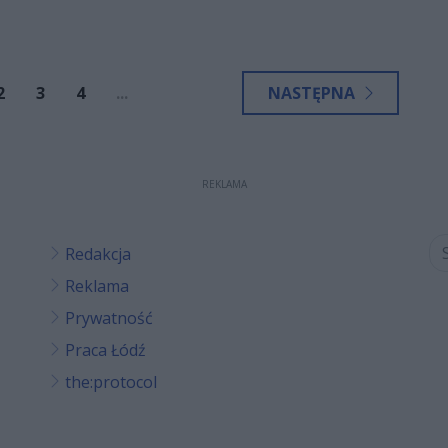
ofie samolotu F-16, do której doszło podczas
ierpnia) treningu.
2
3
4
...
NASTĘPNA
REKLAMA
Redakcja
Reklama
Prywatność
Praca Łódź
the:protocol