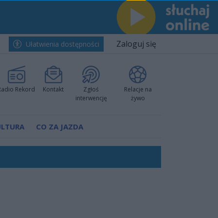
Zaloguj się
Ułatwienia dostępności
Radio Rekord
Kontakt
Zgłoś
Relacje na
interwencję
żywo
ULTURA
CO ZA JAZDA
ów pokazali klasę
rzowi
worzyć nową sportową tradycję"
ruchu