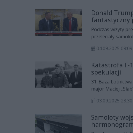
Donald Trump 
fantastyczny p
Podczas wizyty p
przeleciały samolot
podczas przygotow
04.09.2025 09:09
Piloci wykonali fo
Katastrofa F-
spekulacji
31. Baza Lotnictwa
major Maciej „Slab
związku z licznym
03.09.2025 23:
prób do Air Show.
Samoloty wojs
harmonogram