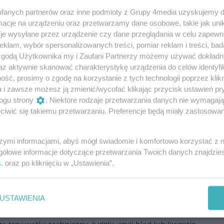
szawa–Radom wciąż pozostaje
fanych partnerów oraz inne podmioty z Grupy 4media uzyskujemy d
cje na urządzeniu oraz przetwarzamy dane osobowe, takie jak unika
je wysyłane przez urządzenie czy dane przeglądania w celu zapewn
nym komunikatem, przerwa w funkcjonowaniu lotniska
klam, wybór spersonalizowanych treści, pomiar reklam i treści, bad
torku, 2 września, do godziny 1.59 w nocy.
 zgodą Użytkownika my i Zaufani Partnerzy możemy używać dokład
az aktywnie skanować charakterystykę urządzenia do celów identyfi
ść, prosimy o zgodę na korzystanie z tych technologii poprzez klikn
a i zawsze możesz ją zmienić/wycofać klikając przycisk ustawień pr
zą się dla synków majora Krakowiana.
ogu strony
. Niektóre rodzaje przetwarzania danych nie wymagaj
iwić się takiemu przetwarzaniu. Preferencje będą miały zastosowania
ajora Macieja „Slaba” Krakowiana poruszyła całą
zyła oficjalna zbiórka dla jego małych synków, która w
szymi informacjami, abyś mógł świadomie i komfortowo korzystać z
gółowe informacje dotyczące przetwarzania Twoich danych znajdzi
pie zgromadziła ogromne środki.
48
1
1
s
. oraz po kliknięciu w „Ustawienia”.
nformuje o postępach śledztwa w
USTAWIENIA
dku F-16