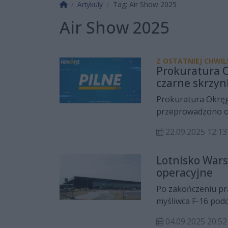
Strona główna
Artykuły
Tag: Air Show 2025
Air Show 2025
Z OSTATNIEJ CHWILI
Prokuratura 
czarne skrzyn
Prokuratura Okrę
przeprowadzono od
który rozbił się 2
22.09.2025 12:13
Radomiu. Wszystkie
technicznych para
Lotnisko War
operacyjne
Po zakończeniu pr
myśliwca F-16 pod
Warszawa-Radom o
04.09.2025 20:52