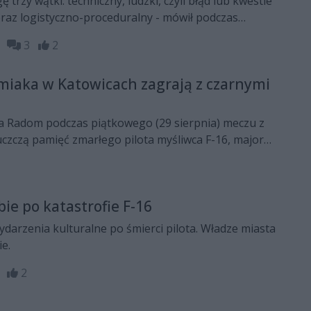
trzy wątki: techniczny, ludzki, czyli błąd lub kwestie
raz logistyczno-proceduralny - mówił podczas
encji prasowej w Radomiu, prokurator Piotr Skiba,
35
3
2
ury Okręgowej w Warszawie.
miaka w Katowicach zagrają z czarnymi
a Radom podczas piątkowego (29 sierpnia) meczu z
czczą pamięć zmarłego pilota myśliwca F-16, majora
akowiana i zagrają z czarnymi opaskami na ramieniu.
ie po katastrofie F-16
arzenia kulturalne po śmierci pilota. Władze miasta
e.
39
2